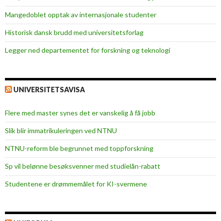
e
Mangedoblet opptak av internasjonale studenter
s
t
Historisk dansk brudd med universitetsforlag
r
Legger ned departementet for forskning og teknologi
ø
m
UNIVERSITETSAVISA
Flere med master synes det er vanskelig å få jobb
Slik blir immatrikuleringen ved NTNU
NTNU-reform ble begrunnet med toppforskning
Sp vil belønne besøksvenner med studielån-rabatt
Studentene er drømmemålet for KI-svermene