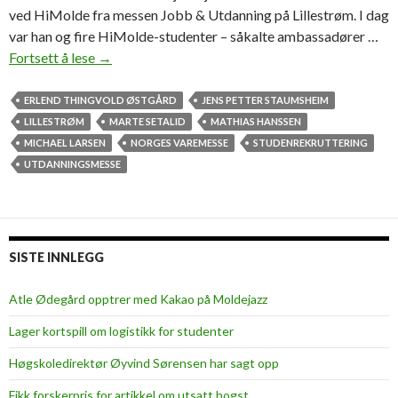
ved HiMolde fra messen Jobb & Utdanning på Lillestrøm. I dag
var han og fire HiMolde-studenter – såkalte ambassadører …
Fortsett å lese
H
→
i
M
ERLEND THINGVOLD ØSTGÅRD
JENS PETTER STAUMSHEIM
o
LILLESTRØM
MARTE SETALID
MATHIAS HANSSEN
l
MICHAEL LARSEN
NORGES VAREMESSE
STUDENREKRUTTERING
d
UTDANNINGSMESSE
e
-
a
m
SISTE INNLEGG
b
a
Atle Ødegård opptrer med Kakao på Moldejazz
s
Lager kortspill om logistikk for studenter
s
a
Høgskoledirektør Øyvind Sørensen har sagt opp
d
Fikk forskerpris for artikkel om utsatt hogst