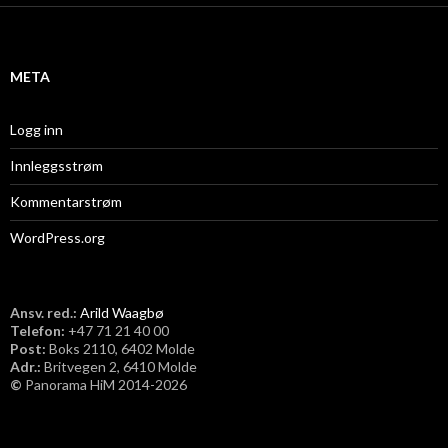
i
v
META
Logg inn
Innleggsstrøm
Kommentarstrøm
WordPress.org
Ansv. red.:
Arild Waagbø
Telefon:
​+47 71 21 40 00
Post:
Boks 2110, 6402 Molde
Adr.:
Britvegen 2, 6410 Molde
©
Panorama HiM 2014-2026