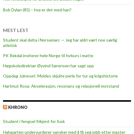
ø
r
Bob Dylan (85) – hva er det med han?
e
n
e
MEST LEST
e
Student skal delta i Norseman: — Jeg har aldri vært noe særlig
r
atletisk
i
PK Rekdal inviterer hele Norge til forkurs i matte
s
v
Høgskoledirektør Øyvind Sørensen har sagt opp
i
Oppdag Julneset: Moldes skjulte perle for tur og krigshistorie
n
Hartmut Rosa: Akselerasjon, resonans og relasjonell motstand
g
p
å
KHRONO
L
i
Student i fengsel frikjent for fusk
l
l
Halvparten undervurderer vansker med å få seg jobb etter master