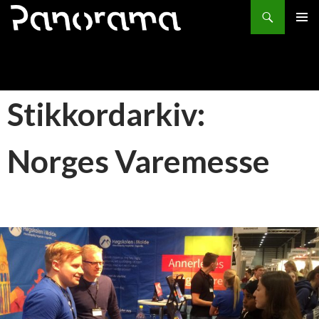
Søk
HOPP
PRIMÆ
TIL
INNHOLD
Stikkordarkiv:
Norges Varemesse