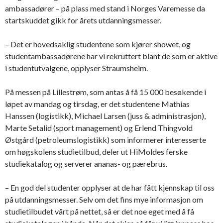
ambassadører – på plass med stand i Norges Varemesse da
startskuddet gikk for årets utdanningsmesser.
– Det er hovedsaklig studentene som kjører showet, og
studentambassadørene har vi rekruttert blant de som er aktive
i studentutvalgene, opplyser Straumsheim.
På messen på Lillestrøm, som antas å få 15 000 besøkende i
løpet av mandag og tirsdag, er det studentene Mathias
Hanssen (logistikk), Michael Larsen (juss & administrasjon),
Marte Setalid (sport management) og Erlend Thingvold
Østgård (petroleumslogistikk) som informerer interesserte
om høgskolens studietilbud, deler ut HiMoldes ferske
studiekatalog og serverer ananas- og pærebrus.
– En god del studenter opplyser at de har fått kjennskap til oss
på utdanningsmesser. Selv om det fins mye informasjon om
studietilbudet vårt på nettet, så er det noe eget med å få