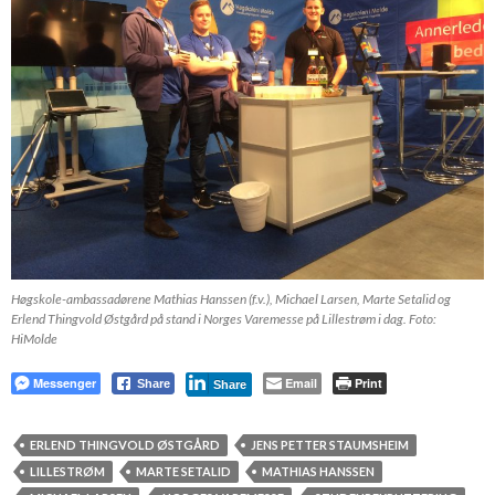
Høgskole-ambassadørene Mathias Hanssen (f.v.), Michael Larsen, Marte Setalid og
Erlend Thingvold Østgård på stand i Norges Varemesse på Lillestrøm i dag. Foto:
HiMolde
Messenger
Email
Print
Share
Share
ERLEND THINGVOLD ØSTGÅRD
JENS PETTER STAUMSHEIM
LILLESTRØM
MARTE SETALID
MATHIAS HANSSEN