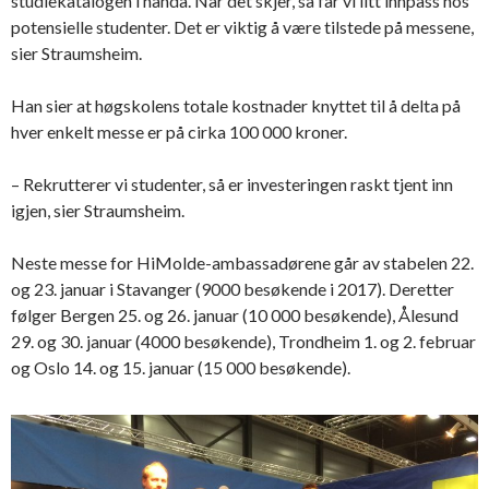
studiekatalogen i hånda. Når det skjer, så får vi litt innpass hos
potensielle studenter. Det er viktig å være tilstede på messene,
sier Straumsheim.
Han sier at høgskolens totale kostnader knyttet til å delta på
hver enkelt messe er på cirka 100 000 kroner.
– Rekrutterer vi studenter, så er investeringen raskt tjent inn
igjen, sier Straumsheim.
Neste messe for HiMolde-ambassadørene går av stabelen 22.
og 23. januar i Stavanger (9000 besøkende i 2017). Deretter
følger Bergen 25. og 26. januar (10 000 besøkende), Ålesund
29. og 30. januar (4000 besøkende), Trondheim 1. og 2. februar
og Oslo 14. og 15. januar (15 000 besøkende).