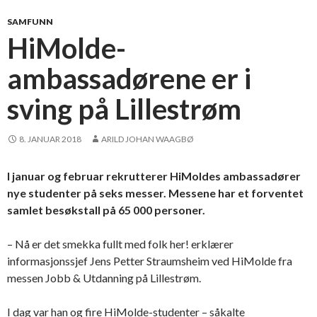
SAMFUNN
HiMolde-
ambassadørene er i
sving på Lillestrøm
8. JANUAR 2018
ARILD JOHAN WAAGBØ
I januar og februar rekrutterer HiMoldes ambassadører
nye studenter på seks messer. Messene har et forventet
samlet besøkstall på 65 000 personer.
– Nå er det smekka fullt med folk her! erklærer
informasjonssjef Jens Petter Straumsheim ved HiMolde fra
messen Jobb & Utdanning på Lillestrøm.
I dag var han og fire HiMolde-studenter – såkalte