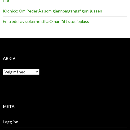
i kø
Kronikk: Om Peder Ås som gjennomgangsfigur i jussen
En tredel av søkerne til UiO har fått studieplass
ARKIV
A
r
k
i
v
META
Logg inn