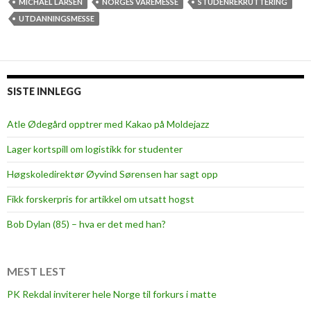
MICHAEL LARSEN
NORGES VAREMESSE
STUDENREKRUTTERING
UTDANNINGSMESSE
SISTE INNLEGG
Atle Ødegård opptrer med Kakao på Moldejazz
Lager kortspill om logistikk for studenter
Høgskoledirektør Øyvind Sørensen har sagt opp
Fikk forskerpris for artikkel om utsatt hogst
Bob Dylan (85) – hva er det med han?
MEST LEST
PK Rekdal inviterer hele Norge til forkurs i matte