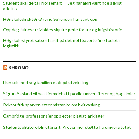
Student skal delta i Norseman: — Jeg har aldri vært noe særlig
atletisk
Høgskoledirektør Øyvind Sørensen har sagt opp
Oppdag Julneset: Moldes skjulte perle for tur og krigshistorie
Høgskolestyret satser hardt på det nettbaserte årsstudiet i
logistikk
KHRONO
Hun tok med seg familien et år på utveksling
Sigrun Aasland vil ha skjerm­debatt på alle universiteter og høgskoler
Rektor fikk sparken etter mistanke om hvitvasking
Cambridge-professor sier opp etter plagiat-anklager
Studentpolitikere blir utbrent. Krever mer støtte fra universitetet