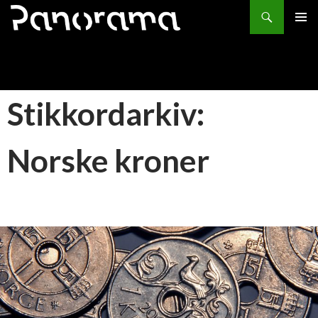
Søk
HOPP
PRIMÆ
TIL
INNHOLD
Stikkordarkiv:
Norske kroner