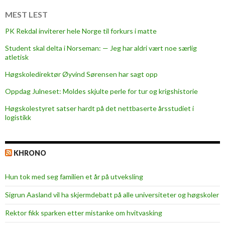
f
e
MEST LEST
r
PK Rekdal inviterer hele Norge til forkurs i matte
d
Student skal delta i Norseman: — Jeg har aldri vært noe særlig
g
atletisk
i
r
Høgskoledirektør Øyvind Sørensen har sagt opp
v
Oppdag Julneset: Moldes skjulte perle for tur og krigshistorie
e
Høgskolestyret satser hardt på det nettbaserte årsstudiet i
r
logistikk
d
i
l
KHRONO
ø
s
Hun tok med seg familien et år på utveksling
k
r
Sigrun Aasland vil ha skjerm­debatt på alle universiteter og høgskoler
o
Rektor fikk sparken etter mistanke om hvitvasking
n