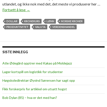
utlandet, og ikke nok med det, det meste vi produserer her …
Fortsett å lese
K
→
o
n
DOLLAR
KRONEKURS
LØNN
NORSKE KRONER
t
PRODUKTIVITET
VALUTA
VERDENSHANDEL
r
a
p
r
SISTE INNLEGG
o
d
Atle Ødegård opptrer med Kakao på Moldejazz
u
Lager kortspill om logistikk for studenter
k
t
Høgskoledirektør Øyvind Sørensen har sagt opp
i
Fikk forskerpris for artikkel om utsatt hogst
v
a
Bob Dylan (85) – hva er det med han?
d