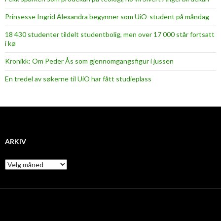
Prinsesse Ingrid Alexandra begynner som UiO-student på måndag
18 430 studenter tildelt studentbolig, men over 17 000 står fortsatt
i kø
Kronikk: Om Peder Ås som gjennomgangsfigur i jussen
En tredel av søkerne til UiO har fått studieplass
ARKIV
A
r
k
i
v