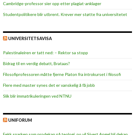
e
Cambridge-professor sier opp etter plagiat-anklager
Studentpolitikere blir utbrent. Krever mer støtte fra universitetet
UNIVERSITETSAVISA
Palestinaleiren er tatt ned: – Rektor sa stopp
Bidrag til en verdig debatt, Brataas?
Filosofiprofessoren måtte fjerne Platon fra introkurset i filosofi
Flere med master synes det er vanskelig å få jobb
Slik blir immatrikuleringen ved NTNU
UNIFORUM
Fekk sparken som prodekan på teologi, no vil Sivert Angel bli dekan