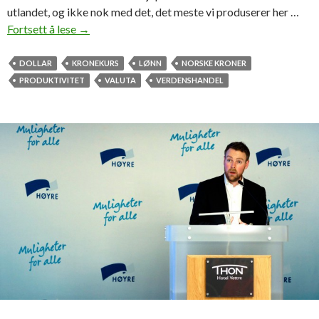
utlandet, og ikke nok med det, det meste vi produserer her …
Fortsett å lese
K
→
o
n
DOLLAR
KRONEKURS
LØNN
NORSKE KRONER
t
PRODUKTIVITET
VALUTA
VERDENSHANDEL
r
a
p
r
o
d
u
k
t
i
v
a
d