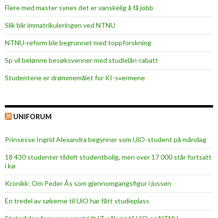
Flere med master synes det er vanskelig å få jobb
Slik blir immatrikuleringen ved NTNU
NTNU-reform ble begrunnet med toppforskning
Sp vil belønne besøksvenner med studielån-rabatt
Studentene er drømmemålet for KI-svermene
UNIFORUM
Prinsesse Ingrid Alexandra begynner som UiO-student på måndag
18 430 studenter tildelt studentbolig, men over 17 000 står fortsatt
i kø
Kronikk: Om Peder Ås som gjennomgangsfigur i jussen
En tredel av søkerne til UiO har fått studieplass