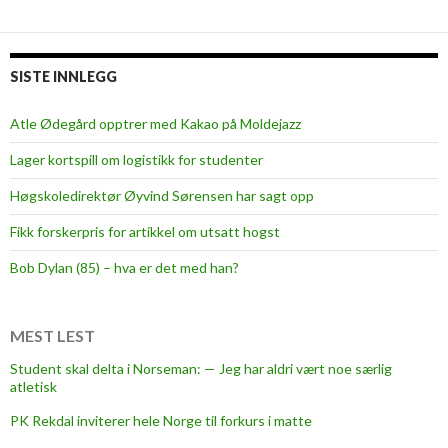
e
e
k
t
SISTE INNLEGG
e
s
Atle Ødegård opptrer med Kakao på Moldejazz
k
Lager kortspill om logistikk for studenter
a
p
Høgskoledirektør Øyvind Sørensen har sagt opp
i
Fikk forskerpris for artikkel om utsatt hogst
h
ø
Bob Dylan (85) – hva er det med han?
y
e
r
MEST LEST
e
Student skal delta i Norseman: — Jeg har aldri vært noe særlig
u
atletisk
t
PK Rekdal inviterer hele Norge til forkurs i matte
d