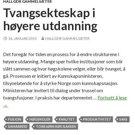
f
HALLGEIR GAMMELSÆTER
e
Tvangsekteskap i
r
høyere utdanning
d
g
i
16. JANUAR 2015
HALLGEIR GAMMELSÆTER
r
v
Det foregår for tiden en prosess for å endre strukturene i
e
høyere utdanning. Mange spør hvilke institusjoner som blir
r
slått sammen og hvor høgskolene velger, eller blir tvunget, å
d
gå. Prosessen er initiert av Kunnskapsministeren,
i
tilsynelatende for å styrke Norge som kunnskapsnasjon.
l
Ministeren har invitert til dialog under trussel om
ø
tvangsfusjoner. I praksis har departementet …
Fortsett å lese
T
s
→
v
k
a
r
n
FUSJON
HØGSKOLER
KVALITET
PRODUKTIVITET
SAKS
o
g
SAMARBEID
TORBJØRN RØE ISAKSEN
n
s