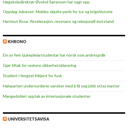
a
Høgskoledirektør Øyvind Sørensen har sagt opp
n
Oppdag Julneset: Moldes skjulte perle for tur og krigshistorie
n
Hartmut Rosa: Akselerasjon, resonans og relasjonell motstand
i
n
g
KHRONO
Ein av fem sjukepleiar­studentar har norsk som andrespråk
Gjør tiltak for raskere sikkerhets­klarering
Student i fengsel frikjent for fusk
Halvparten undervurderer vansker med å få seg jobb etter master
Mangedoblet opptak av internasjonale studenter
UNIVERSITETSAVISA