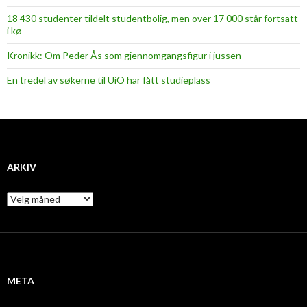
18 430 studenter tildelt studentbolig, men over 17 000 står fortsatt
i kø
Kronikk: Om Peder Ås som gjennomgangsfigur i jussen
En tredel av søkerne til UiO har fått studieplass
ARKIV
A
r
k
i
v
META