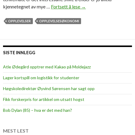
kjennetegnet av mye …
Fortsett å lese
O
→
p
p
OPPLEVELSER
OPPLEVELSESØKONOMI
l
e
v
e
SISTE INNLEGG
l
s
Atle Ødegård opptrer med Kakao på Moldejazz
e
Lager kortspill om logistikk for studenter
s
ø
Høgskoledirektør Øyvind Sørensen har sagt opp
k
Fikk forskerpris for artikkel om utsatt hogst
o
n
Bob Dylan (85) – hva er det med han?
o
m
i
MEST LEST