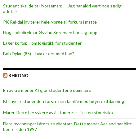
u
Student skal delta i Norseman: — Jeg har aldri vært noe særlig
t
atletisk
e
PK Rekdal inviterer hele Norge til forkurs i matte
n
o
Høgskoledirektør Øyvind Sørensen har sagt opp
p
Lager kortspill om logistikk for studenter
p
Bob Dylan (85) – hva er det med han?
l
e
v
KHRONO
e
l
En av tre mener KI gjør studentene dummere
s
e
BIs nye rektor er den første i sin familie med høyere utdanning
r
Maren Berre ble sykere av å studere. — Tok en stor risiko
Flere nyvinninger i årets studiestart. Dette mener Aasland har blitt
bedre siden 1997