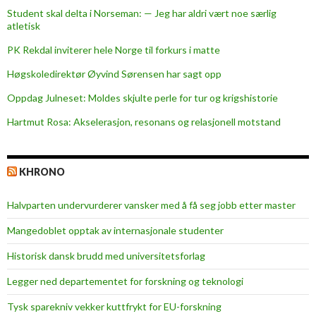
d
Student skal delta i Norseman: — Jeg har aldri vært noe særlig
e
atletisk
C
PK Rekdal inviterer hele Norge til forkurs i matte
a
m
Høgskoledirektør Øyvind Sørensen har sagt opp
p
Oppdag Julneset: Moldes skjulte perle for tur og krigshistorie
u
Hartmut Rosa: Akselerasjon, resonans og relasjonell motstand
s
KHRONO
Halvparten undervurderer vansker med å få seg jobb etter master
Mangedoblet opptak av internasjonale studenter
Historisk dansk brudd med universitetsforlag
Legger ned departementet for forskning og teknologi
Tysk sparekniv vekker kuttfrykt for EU-forskning