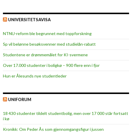
UNIVERSITETSAVISA
NTNU-reform ble begrunnet med toppforskning
Sp vil belønne besøksvenner med studielån-rabatt
Studentene er drømmemålet for KI-svermene
Over 17.000 studenter i boligkø – 900 flere enn i fjor
Hun er Ålesunds nye studentleder
UNIFORUM
18 430 studenter tildelt studentbolig, men over 17 000 står fortsatt
i kø
Kronikk: Om Peder Ås som gjennomgangsfigur i jussen