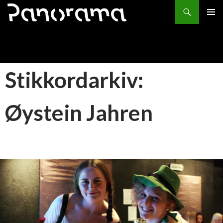
Søk
HOPP
PRIMÆ
TIL
INNHOLD
Stikkordarkiv:
Øystein Jahren