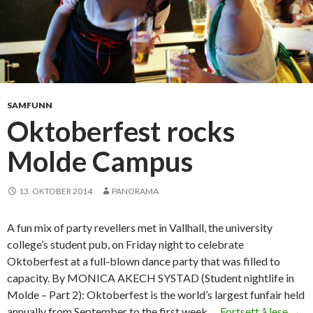
SAMFUNN
Oktoberfest rocks
Molde Campus
13. OKTOBER 2014
PANORAMA
A fun mix of party revellers met in Vallhall, the university
college’s student pub, on Friday night to celebrate
Oktoberfest at a full-blown dance party that was filled to
capacity. By MONICA AKECH SYSTAD (Student nightlife in
Molde – Part 2): Oktoberfest is the world’s largest funfair held
annually from September to the first week …
Fortsett å lese
O
→