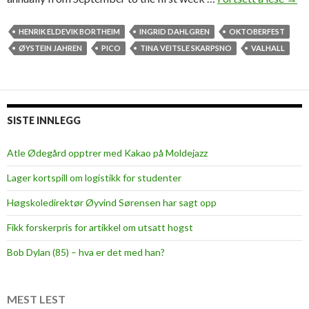
k
t
HENRIK ELDEVIK BORTHEIM
INGRID DAHLGREN
OKTOBERFEST
o
ØYSTEIN JAHREN
PICO
TINA VEITSLE SKARPSNO
VALHALL
b
e
r
f
SISTE INNLEGG
e
s
Atle Ødegård opptrer med Kakao på Moldejazz
t
Lager kortspill om logistikk for studenter
r
o
Høgskoledirektør Øyvind Sørensen har sagt opp
c
Fikk forskerpris for artikkel om utsatt hogst
k
s
Bob Dylan (85) – hva er det med han?
M
o
l
MEST LEST