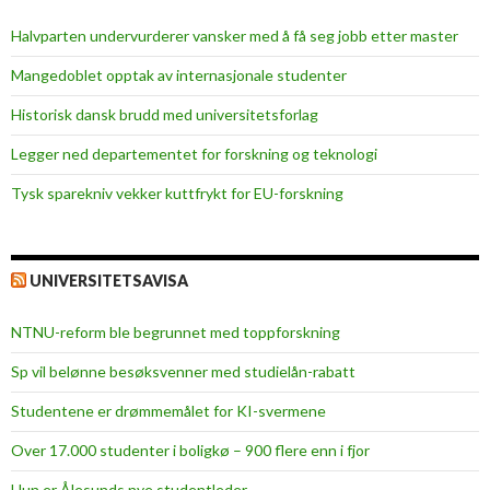
t
Halvparten undervurderer vansker med å få seg jobb etter master
k
u
Mangedoblet opptak av internasjonale studenter
n
Historisk dansk brudd med universitetsforlag
n
e
Legger ned departementet for forskning og teknologi
s
Tysk sparekniv vekker kuttfrykt for EU-forskning
t
e
m
m
UNIVERSITETSAVISA
e
NTNU-reform ble begrunnet med toppforskning
Sp vil belønne besøksvenner med studielån-rabatt
Studentene er drømmemålet for KI-svermene
Over 17.000 studenter i boligkø – 900 flere enn i fjor
Hun er Ålesunds nye studentleder