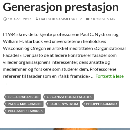
t
Generasjon prestasjon
e
r
10. APRIL 2017
HALLGEIR GAMMELSÆTER
1 KOMMENTAR
s
p
I 1984 skrev de to kjente professorene Paul C. Nystrom og
r
William H. Starbuck ved universitetene i henholdsvis
o
Wisconsin og Oregon en artikkel med tittelen «Organizational
b
Facades». Der påsto de at ledere konstruerer fasader som
l
villeder organisasjonens interessenter, dens ansatte og
e
medlemmer, og forskere som studerer dem. Professorene
m
refererer til fasader som en «falsk framside» …
Fortsett å lese
G
→
e
n
e
ERIC ABRAHAMSON
ORGANIZATIONAL FACADES
r
PAOLO MACCHIARINI
PAUL C. NYSTROM
PHILIPPE BAUMARD
a
WILLIAM H. STARBUCK
s
j