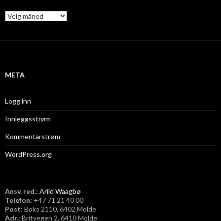
A
r
k
i
v
META
Logg inn
Innleggsstrøm
Kommentarstrøm
WordPress.org
Ansv. red.:
Arild Waagbø
Telefon:
​+47 71 21 40 00
Post:
Boks 2110, 6402 Molde
Adr.:
Britvegen 2, 6410 Molde