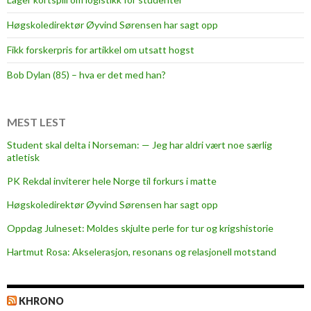
d
a
Høgskoledirektør Øyvind Sørensen har sagt opp
l
Fikk forskerpris for artikkel om utsatt hogst
e
n
Bob Dylan (85) – hva er det med han?
:
–
T
MEST LEST
r
Student skal delta i Norseman: — Jeg har aldri vært noe særlig
o
atletisk
d
PK Rekdal inviterer hele Norge til forkurs i matte
d
e
Høgskoledirektør Øyvind Sørensen har sagt opp
i
Oppdag Julneset: Moldes skjulte perle for tur og krigshistorie
k
Hartmut Rosa: Akselerasjon, resonans og relasjonell motstand
k
e
d
KHRONO
e