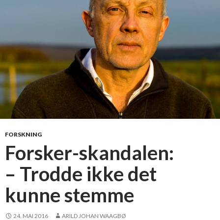
o
n
p
r
e
s
t
a
s
j
o
n
FORSKNING
Forsker-skandalen:
– Trodde ikke det
kunne stemme
24. MAI 2016
ARILD JOHAN WAAGBØ