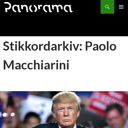
Søk
HOPP
PRIMÆ
TIL
INNHOLD
Stikkordarkiv: Paolo
Macchiarini