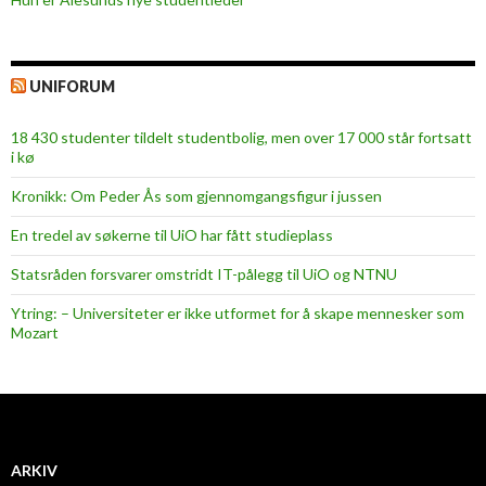
UNIFORUM
18 430 studenter tildelt studentbolig, men over 17 000 står fortsatt
i kø
Kronikk: Om Peder Ås som gjennomgangsfigur i jussen
En tredel av søkerne til UiO har fått studieplass
Statsråden forsvarer omstridt IT-pålegg til UiO og NTNU
Ytring: – Universiteter er ikke utformet for å skape mennesker som
Mozart
ARKIV