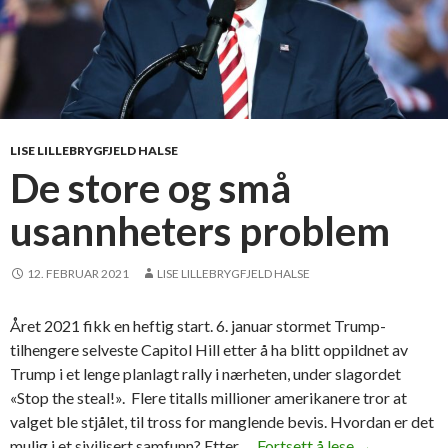
LISE LILLEBRYGFJELD HALSE
De store og små
usannheters problem
12. FEBRUAR 2021
LISE LILLEBRYGFJELD HALSE
Året 2021 fikk en heftig start. 6. januar stormet Trump-
tilhengere selveste Capitol Hill etter å ha blitt oppildnet av
Trump i et lenge planlagt rally i nærheten, under slagordet
«Stop the steal!». Flere titalls millioner amerikanere tror at
valget ble stjålet, til tross for manglende bevis. Hvordan er det
mulig i et sivilisert samfunn? Etter …
Fortsett å lese
D
→