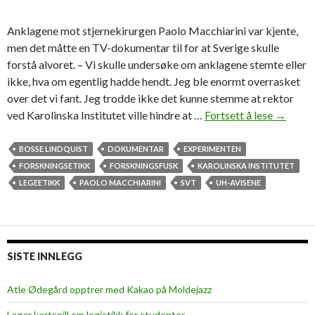
Anklagene mot stjernekirurgen Paolo Macchiarini var kjente,
men det måtte en TV-dokumentar til for at Sverige skulle
forstå alvoret. – Vi skulle undersøke om anklagene stemte eller
ikke, hva om egentlig hadde hendt. Jeg ble enormt overrasket
over det vi fant. Jeg trodde ikke det kunne stemme at rektor
ved Karolinska Institutet ville hindre at …
Fortsett å lese
F
→
o
r
BOSSE LINDQUIST
DOKUMENTAR
EXPERIMENTEN
s
FORSKNINGSETIKK
FORSKNINGSFUSK
KAROLINSKA INSTITUTET
k
LEGEETIKK
PAOLO MACCHIARINI
SVT
UH-AVISENE
e
r
-
s
SISTE INNLEGG
k
a
Atle Ødegård opptrer med Kakao på Moldejazz
n
Lager kortspill om logistikk for studenter