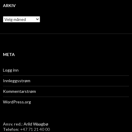
ARKIV
A
r
k
i
v
META
Logg inn
Innleggsstrøm
Kommentarstrøm
WordPress.org
Ansv. red.:
Arild Waagbø
Telefon:
​+47 71 21 40 00