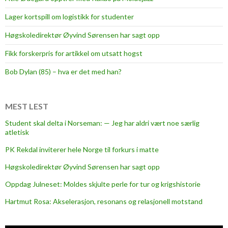
a
Lager kortspill om logistikk for studenter
l
s
Høgskoledirektør Øyvind Sørensen har sagt opp
t
Fikk forskerpris for artikkel om utsatt hogst
u
d
Bob Dylan (85) – hva er det med han?
e
n
t
MEST LEST
s
Student skal delta i Norseman: — Jeg har aldri vært noe særlig
l
atletisk
i
PK Rekdal inviterer hele Norge til forkurs i matte
v
i
Høgskoledirektør Øyvind Sørensen har sagt opp
n
Oppdag Julneset: Moldes skjulte perle for tur og krigshistorie
g
Hartmut Rosa: Akselerasjon, resonans og relasjonell motstand
t
h
e