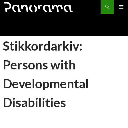
Søk
HOPP
PRIMÆ
TIL
INNHOLD
Stikkordarkiv:
Persons with
Developmental
Disabilities