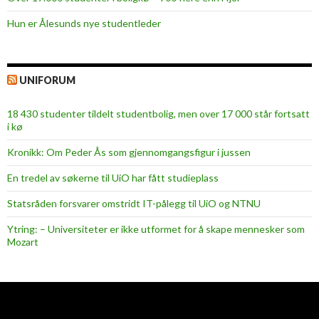
r
i
Hun er Ålesunds nye studentleder
t
UNIFORUM
18 430 studenter tildelt studentbolig, men over 17 000 står fortsatt
i kø
Kronikk: Om Peder Ås som gjennomgangsfigur i jussen
En tredel av søkerne til UiO har fått studieplass
Statsråden forsvarer omstridt IT-pålegg til UiO og NTNU
Ytring: – Universiteter er ikke utformet for å skape mennesker som
Mozart