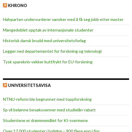
KHRONO
N
o
Halvparten undervurderer vansker med å få seg jobb etter master
r
w
Mangedoblet opptak av internasjonale studenter
e
Historisk dansk brudd med universitetsforlag
g
i
Legger ned departementet for forskning og teknologi
a
Tysk sparekniv vekker kuttfrykt for EU-forskning
n
d
u
g
UNIVERSITETSAVISA
n
a
NTNU-reform ble begrunnet med toppforskning
d
Sp vil belønne besøksvenner med studielån-rabatt
s
p
Studentene er drømmemålet for KI-svermene
i
Over 17.000 studenter i boligkø – 900 flere enn i fjor