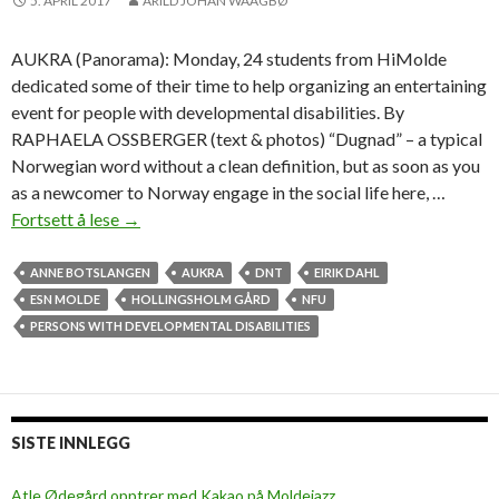
5. APRIL 2017
ARILD JOHAN WAAGBØ
AUKRA (Panorama): Monday, 24 students from HiMolde
dedicated some of their time to help organizing an entertaining
event for people with developmental disabilities. By
RAPHAELA OSSBERGER (text & photos) “Dugnad” – a typical
Norwegian word without a clean definition, but as soon as you
as a newcomer to Norway engage in the social life here, …
Fortsett å lese
I
→
n
t
ANNE BOTSLANGEN
AUKRA
DNT
EIRIK DAHL
e
ESN MOLDE
HOLLINGSHOLM GÅRD
NFU
r
PERSONS WITH DEVELOPMENTAL DISABILITIES
n
a
t
i
SISTE INNLEGG
o
n
Atle Ødegård opptrer med Kakao på Moldejazz