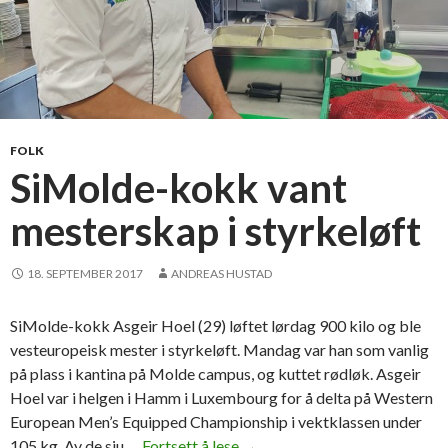
FOLK
SiMolde-kokk vant
mesterskap i styrkeløft
18. SEPTEMBER 2017
ANDREAS HUSTAD
SiMolde-kokk Asgeir Hoel (29) løftet lørdag 900 kilo og ble
vesteuropeisk mester i styrkeløft. Mandag var han som vanlig
på plass i kantina på Molde campus, og kuttet rødløk. Asgeir
Hoel var i helgen i Hamm i Luxembourg for å delta på Western
European Men’s Equipped Championship i vektklassen under
105 kg. Av de sju …
Fortsett å lese
S
→