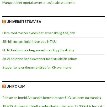
Mangedoblet opptak av internasjonale studenter
UNIVERSITETSAVISA
Flere med master synes det er vanskelig å få jobb
Slik blir immatrikuleringen ved NTNU
NTNU-reform ble begrunnet med toppforskning
Sp vil belønne besøksvenner med studielån-rabatt
Studentene er drømmemålet for KI-svermene
UNIFORUM
Prinsesse Ingrid Alexandra begynner som UiO-student på måndag
18 430 studenter tildelt studentbolig, men over 17 000 står fortsatt