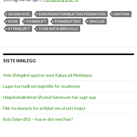
i
M
ASGEIR HOEL
EUROPEAN POWERLIFTING FEDERATION
KANTINA
o
KOKK
POWERLIFT
POWERLIFTING
SIMOLDE
l
STYRKELØFT
TONE ANITA ÅBELVOLD
d
e
-
k
SISTE INNLEGG
o
k
Atle Ødegård opptrer med Kakao på Moldejazz
k
Lager kortspill om logistikk for studenter
v
a
Høgskoledirektør Øyvind Sørensen har sagt opp
n
Fikk forskerpris for artikkel om utsatt hogst
t
m
Bob Dylan (85) – hva er det med han?
e
s