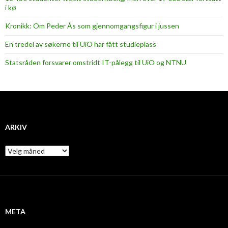
i kø
Kronikk: Om Peder Ås som gjennomgangsfigur i jussen
En tredel av søkerne til UiO har fått studieplass
Statsråden forsvarer omstridt IT-pålegg til UiO og NTNU
ARKIV
A
r
k
i
v
META