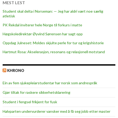
t
MEST LEST
e
Student skal delta i Norseman: — Jeg har aldri vært noe særlig
r
atletisk
s
PK Rekdal inviterer hele Norge til forkurs i matte
k
a
Høgskoledirektør Øyvind Sørensen har sagt opp
p
Oppdag Julneset: Moldes skjulte perle for tur og krigshistorie
i
Hartmut Rosa: Akselerasjon, resonans og relasjonell motstand
s
t
y
KHRONO
r
k
Ein av fem sjukepleiar­studentar har norsk som andrespråk
e
l
Gjør tiltak for raskere sikkerhets­klarering
ø
Student i fengsel frikjent for fusk
f
t
Halvparten undervurderer vansker med å få seg jobb etter master