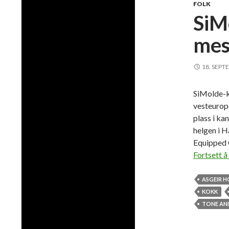
FOLK
SiM
mes
18. SEPT
SiMolde-ko
vesteurope
plass i ka
helgen i 
Equipped 
Fortsett å
ASGEIR H
KOKK
TONE AN