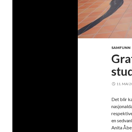
SAMFUNN
Grat
stu
11. MAI 
Det blir k
nasjonalda
respektive
en sedvanl
Anita Åbel