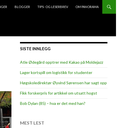
NGER
BLOGGER
TIPS- OG LESERBREV
OM PANORAMA
SISTE INNLEGG
Atle Ødegård opptrer med Kakao på Moldejazz
Lager kortspill om logistikk for studenter
Høgskoledirektør Øyvind Sørensen har sagt opp
Fikk forskerpris for artikkel om utsatt hogst
Bob Dylan (85) – hva er det med han?
MEST LEST