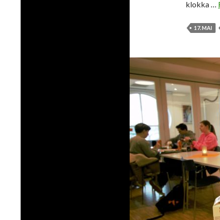
klokka …
17. MAI