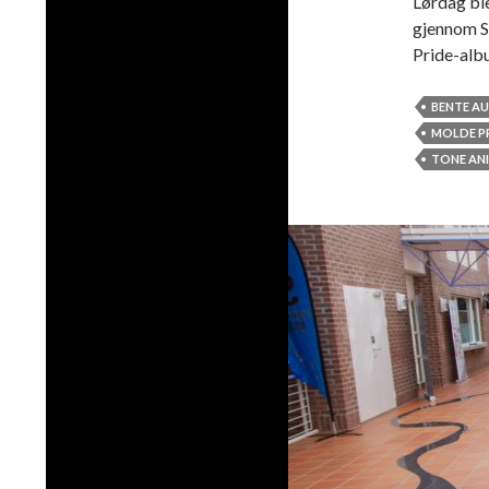
Lørdag ble
gjennom St
Pride-alb
BENTE A
MOLDE P
TONE AN