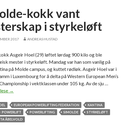
f
olde-kokk vant
o
r
terskap i styrkeløft
s
t
EMBER 2017
ANDREAS HUSTAD
u
d
kk Asgeir Hoel (29) løftet lørdag 900 kilo og ble
e
isk mester i styrkeløft. Mandag var han som vanlig på
n
ntina på Molde campus, og kuttet rødløk. Asgeir Hoel var i
t
Hamm i Luxembourg for å delta på Western European Men’s
e
Championship i vektklassen under 105 kg. Av de sju …
n
 lese
S
→
e
i
M
OEL
EUROPEAN POWERLIFTING FEDERATION
KANTINA
o
POWERLIFT
POWERLIFTING
SIMOLDE
STYRKELØFT
l
ITA ÅBELVOLD
d
e