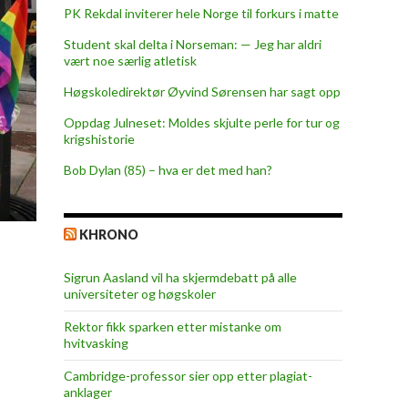
PK Rekdal inviterer hele Norge til forkurs i matte
Student skal delta i Norseman: — Jeg har aldri
vært noe særlig atletisk
Høgskoledirektør Øyvind Sørensen har sagt opp
Oppdag Julneset: Moldes skjulte perle for tur og
krigshistorie
Bob Dylan (85) – hva er det med han?
KHRONO
Sigrun Aasland vil ha skjerm­debatt på alle
universiteter og høgskoler
Rektor fikk sparken etter mistanke om
hvitvasking
Cambridge-professor sier opp etter plagiat-
anklager