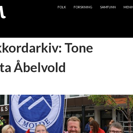
HOPP TIL INNHOLD
FOLK
FORSKNING
SAMFUNN
MENI
kkordarkiv: Tone
ta Åbelvold