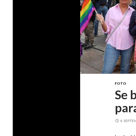
FOTO
Se b
par
4. SEPTE