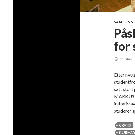
SAMFUNN
Pås
for
22. MARS
Etter nytt
studentfro
satt stort
MARKUS S
initiativ 
studerer 
GRATIS
SILJE MA