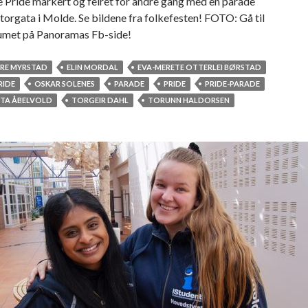
 Pride markert og feiret for andre gang med en parade
orgata i Molde. Se bildene fra folkefesten! FOTO: Gå til
umet på Panoramas Fb-side!
URE MYRSTAD
ELIN MORDAL
EVA-MERETE OTTERLEI BØRSTAD
RIDE
OSKAR SOLENES
PARADE
PRIDE
PRIDE-PARADE
ITA ÅBELVOLD
TORGEIR DAHL
TORUNN HALDORSEN