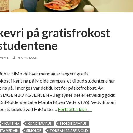
l
s
t
u
kevri på gratisfrokost
d
e
 studentene
n
t
 2021
PANORAMA
e
r
år har SiMolde hver mandag arrangert gratis
kost i kantina på Molde campus, et tilbud studentene har
 pris på. I morges var det duket for påskefrokost. Av
LYGENBORG JENSEN – Jeg synes det er et veldig godt
av SiMolde, sier Silje Marita Moen Vedvik (26). Vedvik, som
sportsledelse ved HiMolde …
Fortsett å lese
P
→
å
s
KANTINA
KORONAVIRUS
MOLDE CAMPUS
k
RITA VEDVIK
SIMOLDE
TONE ANITA ÅBELVOLD