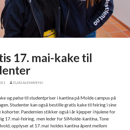
is 17. mai-kake til
denter
2021
ELIAS ALEMAYEHU
ake og pølse til studentpriser i kantina på Molde campus på
gen. Studenter kan også bestille gratis kake til feiring i sine
 kohorter. Pandemien stikker også i år kjepper i hjulene for
ig 17. mai-feiring, men leder for SiMolde-kantina, Tone
vold, opplyser at 17. mai holdes kantina åpent mellom