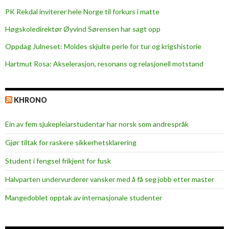
PK Rekdal inviterer hele Norge til forkurs i matte
Høgskoledirektør Øyvind Sørensen har sagt opp
Oppdag Julneset: Moldes skjulte perle for tur og krigshistorie
Hartmut Rosa: Akselerasjon, resonans og relasjonell motstand
KHRONO
Ein av fem sjukepleiar­studentar har norsk som andrespråk
Gjør tiltak for raskere sikkerhets­klarering
Student i fengsel frikjent for fusk
Halvparten undervurderer vansker med å få seg jobb etter master
Mangedoblet opptak av internasjonale studenter