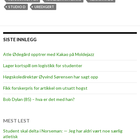
STUDIO D
UREDIGERT
SISTE INNLEGG
Atle Ødegård opptrer med Kakao på Moldejazz
Lager kortspill om logistikk for studenter
Høgskoledirektør Øyvind Sørensen har sagt opp
Fikk forskerpris for artikkel om utsatt hogst
Bob Dylan (85) – hva er det med han?
MEST LEST
Student skal delta i Norseman: — Jeg har aldri vært noe særlig
atletisk