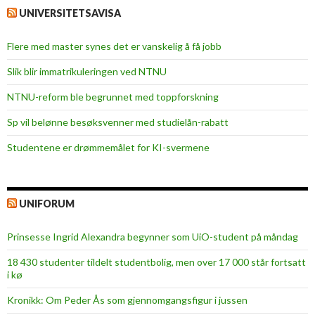
UNIVERSITETSAVISA
Flere med master synes det er vanskelig å få jobb
Slik blir immatrikuleringen ved NTNU
NTNU-reform ble begrunnet med toppforskning
Sp vil belønne besøksvenner med studielån-rabatt
Studentene er drømmemålet for KI-svermene
UNIFORUM
Prinsesse Ingrid Alexandra begynner som UiO-student på måndag
18 430 studenter tildelt studentbolig, men over 17 000 står fortsatt
i kø
Kronikk: Om Peder Ås som gjennomgangsfigur i jussen