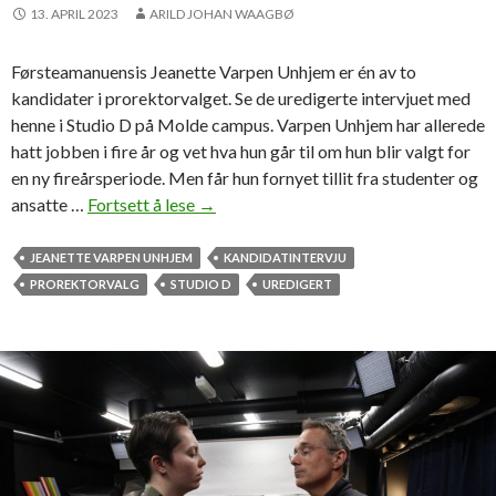
13. APRIL 2023
ARILD JOHAN WAAGBØ
s
o
Førsteamanuensis Jeanette Varpen Unhjem er én av to
m
kandidater i prorektorvalget. Se de uredigerte intervjuet med
f
henne i Studio D på Molde campus. Varpen Unhjem har allerede
ø
hatt jobben i fire år og vet hva hun går til om hun blir valgt for
r
en ny fireårsperiode. Men får hun fornyet tillit fra studenter og
s
ansatte …
Fortsett å lese
P
→
t
r
e
o
JEANETTE VARPEN UNHJEM
KANDIDATINTERVJU
v
r
PROREKTORVALG
STUDIO D
UREDIGERT
a
e
l
k
g
t
o
r
v
a