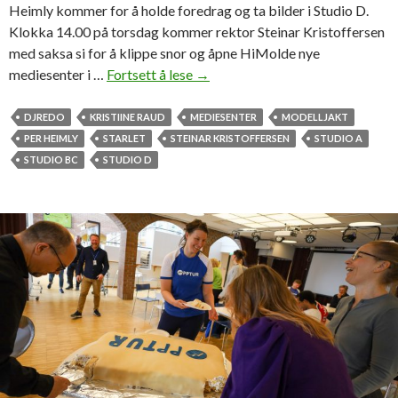
Heimly kommer for å holde foredrag og ta bilder i Studio D.
Klokka 14.00 på torsdag kommer rektor Steinar Kristoffersen
med saksa si for å klippe snor og åpne HiMolde nye
mediesenter i …
Fortsett å lese
F
→
e
i
DJREDO
KRISTIINE RAUD
MEDIESENTER
MODELLJAKT
r
PER HEIMLY
STARLET
STEINAR KRISTOFFERSEN
STUDIO A
e
STUDIO BC
STUDIO D
r
n
y
t
t
m
e
d
i
e
s