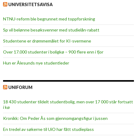
UNIVERSITETSAVISA
NTNU-reform ble begrunnet med toppforskning
Sp vil belønne besøksvenner med studielån-rabatt
Studentene er drømmemålet for KI-svermene
Over 17.000 studenter i boligkø – 900 flere enn i fjor
Hun er Ålesunds nye studentleder
UNIFORUM
18 430 studenter tildelt studentbolig, men over 17 000 står fortsatt
i kø
Kronikk: Om Peder Ås som gjennomgangsfigur i jussen
En tredel av søkerne til UiO har fått studieplass