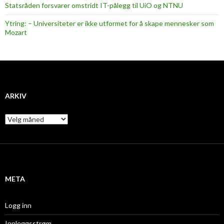
Statsråden forsvarer omstridt IT-pålegg til UiO og NTNU
Ytring: – Universiteter er ikke utformet for å skape mennesker som
Mozart
ARKIV
A
r
k
i
v
META
Logg inn
Innleggsstrøm