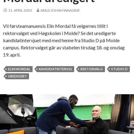
11. APRIL 2023
ARILD JOHAN WAAGBØ
Vil førsteamanuensis Elin Mordal få velgernes tillit i
rektorvalget ved Høgskolen i Molde? Se det uredigerte
kandidatintervjuet med med henne fra Studio D på Molde
campus. Rektorvalget går av stabelen tirsdag 18. og onsdag
19. april.
ELIN MORDAL
KANDIDATINTERVJU
REKTORVALG
STUDIO D
UREDIGERT