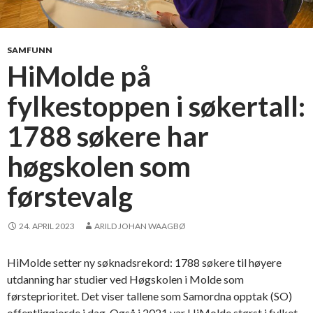
e
n
t
SAMFUNN
e
HiMolde på
r
fylkestoppen i søkertall:
:
P
1788 søkere har
e
r
høgskolen som
H
e
førstevalg
i
m
24. APRIL 2023
ARILD JOHAN WAAGBØ
l
y
HiMolde setter ny søknadsrekord: 1788 søkere til høyere
-
utdanning har studier ved Høgskolen i Molde som
f
førsteprioritet. Det viser tallene som Samordna opptak (SO)
o
offentliggjorde i dag. Også i 2021 var HiMolde størst i fylket,