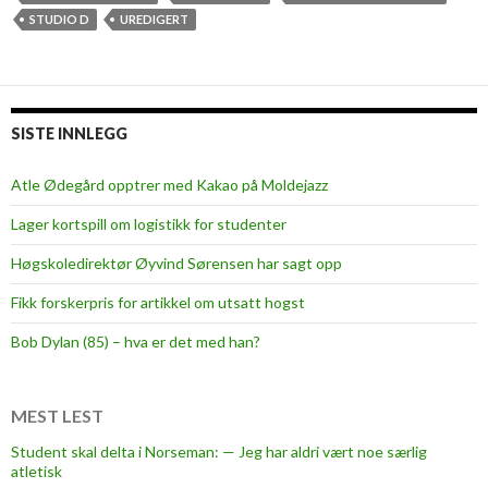
STUDIO D
UREDIGERT
SISTE INNLEGG
Atle Ødegård opptrer med Kakao på Moldejazz
Lager kortspill om logistikk for studenter
Høgskoledirektør Øyvind Sørensen har sagt opp
Fikk forskerpris for artikkel om utsatt hogst
Bob Dylan (85) – hva er det med han?
MEST LEST
Student skal delta i Norseman: — Jeg har aldri vært noe særlig
atletisk