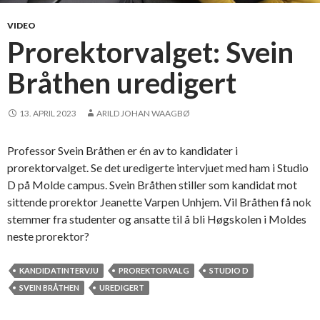
o
u
p
s
VIDEO
p
Prorektorvalget: Svein
e
e
p
Bråthen uredigert
n
a
i
r
s
t
13. APRIL 2023
ARILD JOHAN WAAGBØ
ø
y
k
Professor Svein Bråthen er én av to kandidater i
e
prorektorvalget. Se det uredigerte intervjuet med ham i Studio
r
D på Molde campus. Svein Bråthen stiller som kandidat mot
t
sittende prorektor Jeanette Varpen Unhjem. Vil Bråthen få nok
a
stemmer fra studenter og ansatte til å bli Høgskolen i Moldes
l
neste prorektor?
l
:
KANDIDATINTERVJU
PROREKTORVALG
STUDIO D
1
SVEIN BRÅTHEN
UREDIGERT
7
8