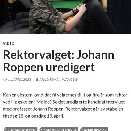
l
g
e
t
:
J
e
VIDEO
a
Rektorvalget: Johann
n
Roppen uredigert
e
t
t
11. APRIL 2023
ARILD JOHAN WAAGBØ
e
V
Kan en ekstern kandidat få velgernes tillit og fire år som rektor
a
ved Høgskolen i Molde? Se det uredigerte kandidatintervjuet
r
med professor Johann Roppen. Rektorvalget går av stabelen
p
tirsdag 18. og onsdag 19. april.
e
n
JOHANN ROPPEN
KANDIDATINTERVJU
REKRORVALG