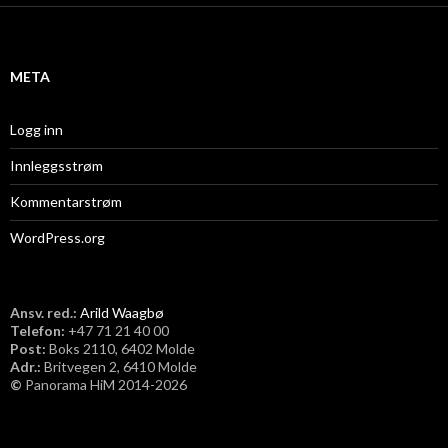
i
v
META
Logg inn
Innleggsstrøm
Kommentarstrøm
WordPress.org
Ansv. red.:
Arild Waagbø
Telefon:
​+47 71 21 40 00
Post:
Boks 2110, 6402 Molde
Adr.:
Britvegen 2, 6410 Molde
©
Panorama HiM 2014-2026