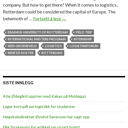
company. But how to get there? When it comes to logistics,
Rotterdam could be considered the capital of Europe. The
behemoth of …
Fortsett å lese
R
→
o
t
ERASMUS UNIVERSITY OF ROTTERDAM
FIELD TRIP
t
INTERNATIONAL MASTERS PROGRAM
INTERNSHIP
e
KEES GROENEVELD
LOGISTICS
LOGISTIKKFORUM
r
RENÉ DE KOSTER
ROTTERDAM
d
a
m
–
SISTE INNLEGG
t
h
Atle Ødegård opptrer med Kakao på Moldejazz
e
Lager kortspill om logistikk for studenter
h
a
Høgskoledirektør Øyvind Sørensen har sagt opp
t
Fikk forskerpris for artikkel om utsatt hogst