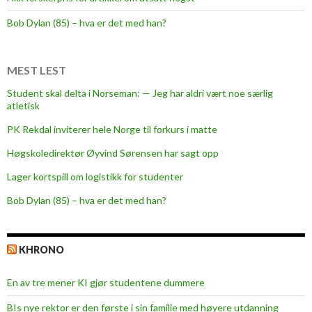
c
h
Bob Dylan (85) – hva er det med han?
e
r
y
MEST LEST
o
Student skal delta i Norseman: — Jeg har aldri vært noe særlig
f
atletisk
l
PK Rekdal inviterer hele Norge til forkurs i matte
o
g
Høgskoledirektør Øyvind Sørensen har sagt opp
i
Lager kortspill om logistikk for studenter
s
Bob Dylan (85) – hva er det med han?
t
i
c
KHRONO
s
j
En av tre mener KI gjør studentene dummere
o
b
BIs nye rektor er den første i sin familie med høyere utdanning