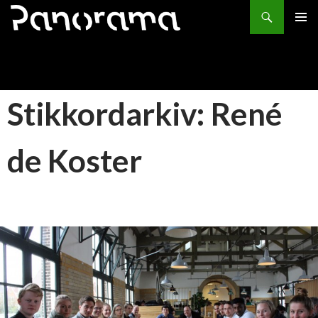
Søk
HOPP
PRIMÆ
TIL
INNHOLD
Stikkordarkiv: René
de Koster