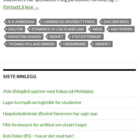
Fortsett å lese
V
→
e
s
B. R. AMBEDKAR
CAMBRIDGE UNIVERSITY PRESS
DAG ERIK BERG
e
DALITER
DYNAMICS OF CASTE AND LAW
INDIA
KASTEVESEN
n
MAHATMA GHANDI
RENHET
STATSVITENSKAP
t
THOMAS HYLLAND ERIKSEN
UBERØRBARE
URENHET
l
i
g
b
SISTE INNLEGG
o
k
Atle Ødegård opptrer med Kakao på Moldejazz
o
Lager kortspill om logistikk for studenter
m
u
Høgskoledirektør Øyvind Sørensen har sagt opp
b
Fikk forskerpris for artikkel om utsatt hogst
e
r
Bob Dylan (85) – hva er det med han?