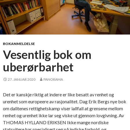
BOKANMELDELSE
Vesentlig bok om
uberørbarhet
27. JANUAR 2020
PANORAMA
Det er kanskje riktig at indere er like besatt av renhet og
urenhet som europeere av rasjonalitet. Dag Erik Bergs nye bok
om dalitenes rettighetskamp viser iallfall at grensene mellom
renhet og urenhet ikke lar seg viske ut gjennom lovgivning. Av
THOMAS HYLLAND ERIKSEN Ikke mange nordiske
statsvitere har spesialisert seg på indiske forhold, og …