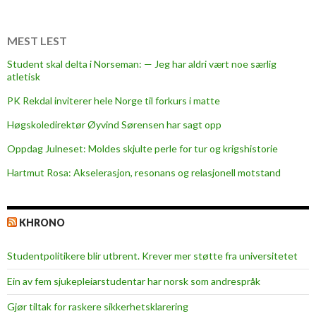
ø
r
b
MEST LEST
a
Student skal delta i Norseman: — Jeg har aldri vært noe særlig
r
atletisk
h
PK Rekdal inviterer hele Norge til forkurs i matte
e
t
Høgskoledirektør Øyvind Sørensen har sagt opp
Oppdag Julneset: Moldes skjulte perle for tur og krigshistorie
Hartmut Rosa: Akselerasjon, resonans og relasjonell motstand
KHRONO
Studentpolitikere blir utbrent. Krever mer støtte fra universitetet
Ein av fem sjukepleiar­studentar har norsk som andrespråk
Gjør tiltak for raskere sikkerhets­klarering