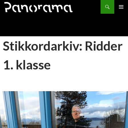
Søk
HOPP
PRIMÆ
TIL
INNHOLD
Stikkordarkiv: Ridder
1. klasse