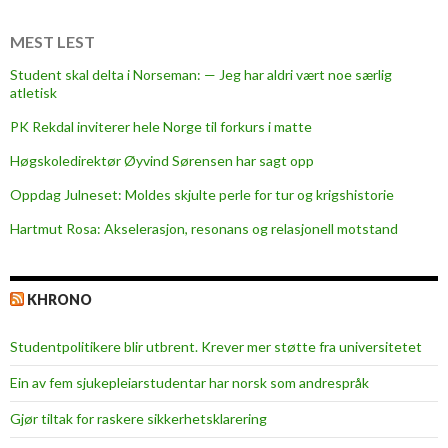
r
r
MEST LEST
i
Student skal delta i Norseman: — Jeg har aldri vært noe særlig
d
atletisk
d
PK Rekdal inviterer hele Norge til forkurs i matte
e
r
Høgskoledirektør Øyvind Sørensen har sagt opp
a
Oppdag Julneset: Moldes skjulte perle for tur og krigshistorie
v
Hartmut Rosa: Akselerasjon, resonans og relasjonell motstand
1
.
k
KHRONO
l
a
Studentpolitikere blir utbrent. Krever mer støtte fra universitetet
s
s
Ein av fem sjukepleiar­studentar har norsk som andrespråk
e
Gjør tiltak for raskere sikkerhets­klarering