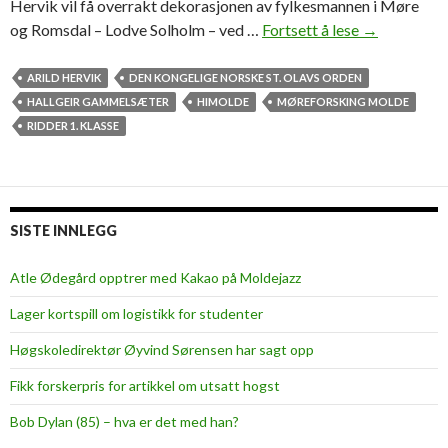
Hervik vil få overrakt dekorasjonen av fylkesmannen i Møre
og Romsdal – Lodve Solholm – ved …
Fortsett å lese
P
→
r
o
ARILD HERVIK
DEN KONGELIGE NORSKE ST. OLAVS ORDEN
f
HALLGEIR GAMMELSÆTER
HIMOLDE
MØREFORSKING MOLDE
e
RIDDER 1. KLASSE
s
s
o
r
SISTE INNLEGG
H
e
Atle Ødegård opptrer med Kakao på Moldejazz
r
Lager kortspill om logistikk for studenter
v
i
Høgskoledirektør Øyvind Sørensen har sagt opp
k
Fikk forskerpris for artikkel om utsatt hogst
b
l
Bob Dylan (85) – hva er det med han?
i