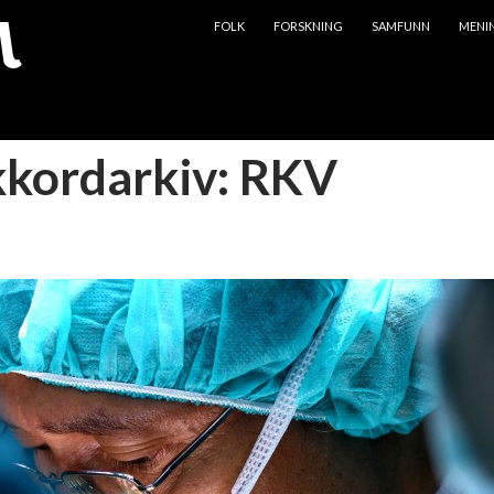
HOPP TIL INNHOLD
FOLK
FORSKNING
SAMFUNN
MENI
kkordarkiv: RKV