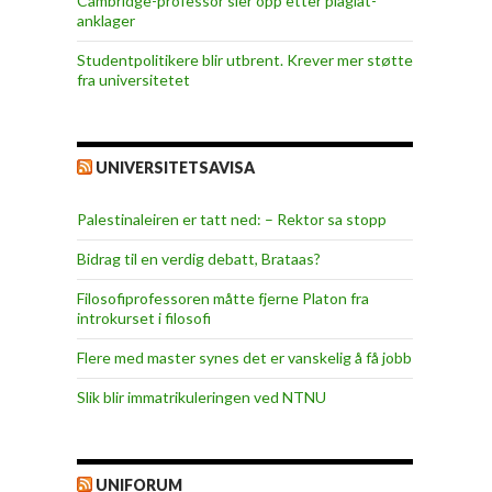
Cambridge-professor sier opp etter plagiat-
anklager
Studentpolitikere blir utbrent. Krever mer støtte
fra universitetet
UNIVERSITETSAVISA
Palestinaleiren er tatt ned: – Rektor sa stopp
Bidrag til en verdig debatt, Brataas?
Filosofiprofessoren måtte fjerne Platon fra
introkurset i filosofi
Flere med master synes det er vanskelig å få jobb
Slik blir immatrikuleringen ved NTNU
UNIFORUM