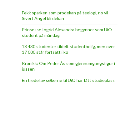
Fekk sparken som prodekan på teologi, no vil
Sivert Angel bli dekan
Prinsesse Ingrid Alexandra begynner som UiO-
student på måndag
18 430 studenter tildelt studentbolig, men over
17 000 står fortsatt i kø
Kronikk: Om Peder Ås som gjennomgangsfigur i
jussen
En tredel av søkerne til UiO har fått studieplass