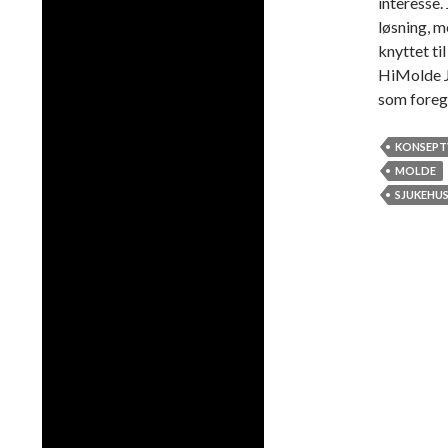
interesse.
løsning, m
knyttet t
HiMolde Je
som foregå
KONSEPT
MOLDE
SJUKEHU