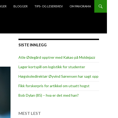
NGER
BLOGGER
TIPS- OG LESERBREV
OM PANORAMA
SISTE INNLEGG
Atle Ødegård opptrer med Kakao på Moldejazz
Lager kortspill om logistikk for studenter
Høgskoledirektør Øyvind Sørensen har sagt opp
Fikk forskerpris for artikkel om utsatt hogst
Bob Dylan (85) – hva er det med han?
MEST LEST