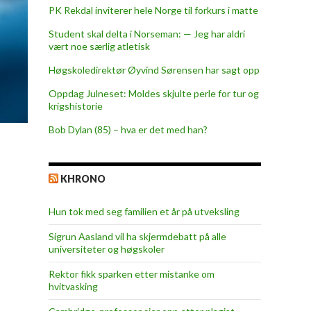
PK Rekdal inviterer hele Norge til forkurs i matte
Student skal delta i Norseman: — Jeg har aldri
vært noe særlig atletisk
Høgskoledirektør Øyvind Sørensen har sagt opp
Oppdag Julneset: Moldes skjulte perle for tur og
krigshistorie
Bob Dylan (85) – hva er det med han?
KHRONO
Hun tok med seg familien et år på utveksling
Sigrun Aasland vil ha skjerm­debatt på alle
universiteter og høgskoler
Rektor fikk sparken etter mistanke om
hvitvasking