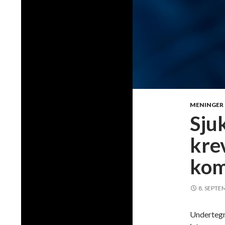
MENINGER
Sju
kre
kom
8. SEPTE
Undertegn