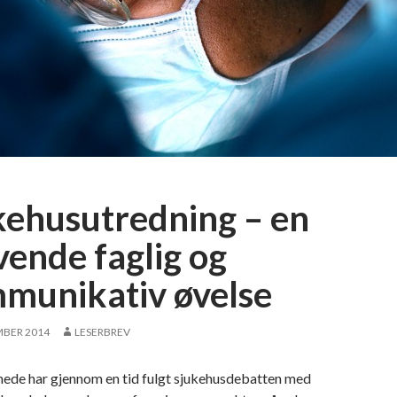
kehusutredning – en
vende faglig og
munikativ øvelse
MBER 2014
LESERBREV
ede har gjennom en tid fulgt sjukehusdebatten med