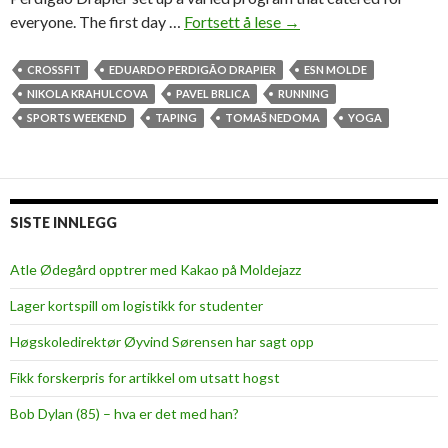
everyone. The first day …
Fortsett å lese
R
→
u
n
CROSSFIT
EDUARDO PERDIGÃO DRAPIER
ESN MOLDE
n
NIKOLA KRAHULCOVA
PAVEL BRLICA
RUNNING
e
SPORTS WEEKEND
TAPING
TOMAŠ NEDOMA
YOGA
r
s
,
y
SISTE INNLEGG
o
g
Atle Ødegård opptrer med Kakao på Moldejazz
i
Lager kortspill om logistikk for studenter
s
a
Høgskoledirektør Øyvind Sørensen har sagt opp
n
Fikk forskerpris for artikkel om utsatt hogst
d
b
Bob Dylan (85) – hva er det med han?
r