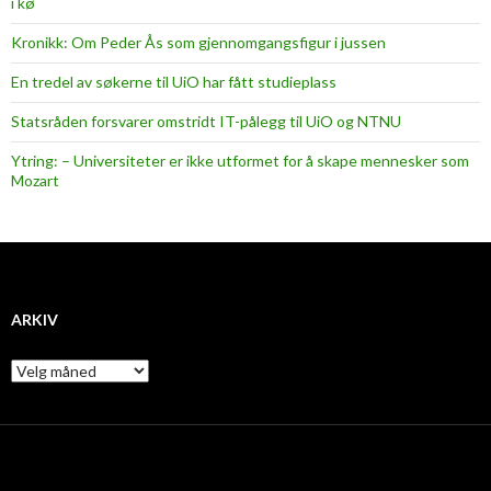
i kø
Kronikk: Om Peder Ås som gjennomgangsfigur i jussen
En tredel av søkerne til UiO har fått studieplass
Statsråden forsvarer omstridt IT-pålegg til UiO og NTNU
Ytring: – Universiteter er ikke utformet for å skape mennesker som
Mozart
ARKIV
A
r
k
i
v