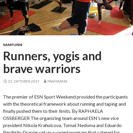
SAMFUNN
Runners, yogis and
brave warriors
23. OKTOBER 2017
PANORAMA
The premier of ESN Sport Weekend provided the participants
with the theoretical framework about running and taping and
finally pushed them to their limits. By RAPHAELA
OSSBERGER The organizing team around ESN’s new vice
president Nikola Krahulcova, Tomaš Nedoma and Eduardo
Perdigão Drapier set up a varied program that catered for