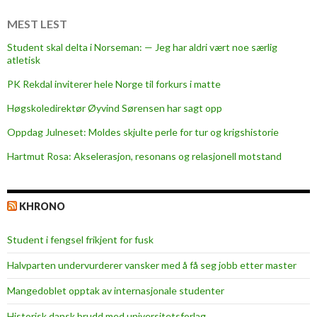
a
v
MEST LEST
e
Student skal delta i Norseman: — Jeg har aldri vært noe særlig
w
atletisk
a
PK Rekdal inviterer hele Norge til forkurs i matte
r
r
Høgskoledirektør Øyvind Sørensen har sagt opp
i
Oppdag Julneset: Moldes skjulte perle for tur og krigshistorie
o
Hartmut Rosa: Akselerasjon, resonans og relasjonell motstand
r
s
KHRONO
Student i fengsel frikjent for fusk
Halvparten undervurderer vansker med å få seg jobb etter master
Mangedoblet opptak av internasjonale studenter
Historisk dansk brudd med universitetsforlag