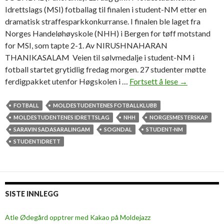
Idrettslags (MSI) fotballag til finalen i student-NM etter en
dramatisk straffesparkkonkurranse. I finalen ble laget fra
Norges Handeløhøyskole (NHH) i Bergen for tøff motstand
for MSI, som tapte 2-1. Av NIRUSHNAHARAN
THANIKASALAM Veien til sølvmedalje i student-NM i
fotball startet grytidlig fredag morgen. 27 studenter møtte
ferdigpakket utenfor Høgskolen i …
Fortsett å lese
M
→
S
I
FOTBALL
MOLDESTUDENTENES FOTBALLKLUBB
t
MOLDESTUDENTENES IDRETTSLAG
NHH
NORGESMESTERSKAP
o
SARAVIN SADASARALINGAM
SOGNDAL
STUDENT-NM
k
STUDENTIDRETT
s
ø
l
v
SISTE INNLEGG
i
s
Atle Ødegård opptrer med Kakao på Moldejazz