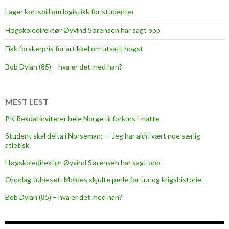
t
Lager kortspill om logistikk for studenter
u
d
Høgskoledirektør Øyvind Sørensen har sagt opp
e
Fikk forskerpris for artikkel om utsatt hogst
n
t
Bob Dylan (85) – hva er det med han?
-
N
M
MEST LEST
PK Rekdal inviterer hele Norge til forkurs i matte
Student skal delta i Norseman: — Jeg har aldri vært noe særlig
atletisk
Høgskoledirektør Øyvind Sørensen har sagt opp
Oppdag Julneset: Moldes skjulte perle for tur og krigshistorie
Bob Dylan (85) – hva er det med han?