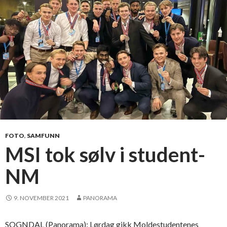
s
s
p
å
M
S
I
-
j
u
l
FOTO
,
SAMFUNN
e
MSI tok sølv i student-
b
NM
o
r
d
9. NOVEMBER 2021
PANORAMA
e
t
SOGNDAL (Panorama): Lørdag gikk Moldestudentenes