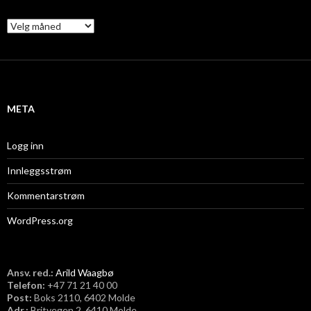
A
r
k
i
v
META
Logg inn
Innleggsstrøm
Kommentarstrøm
WordPress.org
Ansv. red.:
Arild Waagbø
Telefon:
​+47 71 21 40 00
Post:
Boks 2110, 6402 Molde
Adr.:
Britvegen 2, 6410 Molde