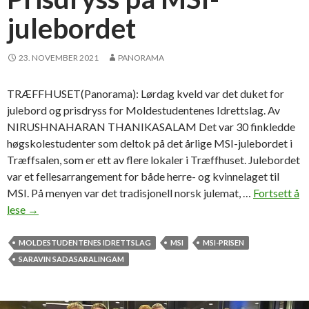
julebordet
23. NOVEMBER 2021
PANORAMA
TRÆFFHUSET(Panorama): Lørdag kveld var det duket for
julebord og prisdryss for Moldestudentenes Idrettslag. Av
NIRUSHNAHARAN THANIKASALAM Det var 30 finkledde
høgskolestudenter som deltok på det årlige MSI-julebordet i
Træffsalen, som er ett av flere lokaler i Træffhuset. Julebordet
var et fellesarrangement for både herre- og kvinnelaget til
MSI. På menyen var det tradisjonell norsk julemat, …
Fortsett å
lese
P
→
r
i
MOLDESTUDENTENES IDRETTSLAG
MSI
MSI-PRISEN
s
SARAVIN SADASARALINGAM
d
r
y