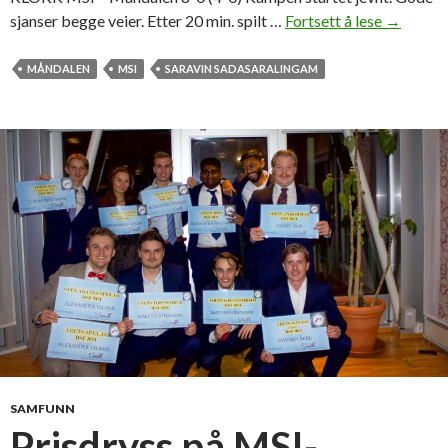
sjanser begge veier. Etter 20 min. spilt …
Fortsett å lese
M
→
S
I
MÅNDALEN
MSI
SARAVIN SADASARALINGAM
s
l
o
M
å
n
d
a
l
e
n
8
-
0
SAMFUNN
!
Prisdryss på MSI-