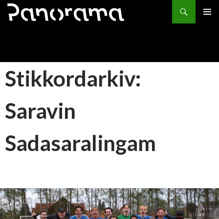
Søk
HOPP
PRIMÆ
TIL
INNHOLD
Stikkordarkiv:
Saravin
Sadasaralingam