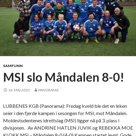
SAMFUNN
MSI slo Måndalen 8-0!
16. MAI 2023
PANORAMA
LUBBENES KGB (Panorama): Fredag kveld ble det en leken
seier i den fjerde kampen i sesongen for MSI, mot Måndalen.
Moldestudentenes idrettslag (MSI) ligger nå på 3. plass i
divisjonen. Av ANDRINE HATLEN JUVIK og REBEKKA MOE
KLOKK MSI – Måndalen 8-0 (4-0) Kampen startet jevnt. Gode