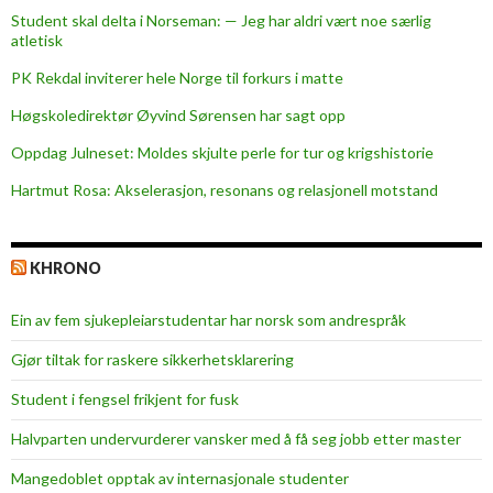
d
Student skal delta i Norseman: — Jeg har aldri vært noe særlig
t
atletisk
a
PK Rekdal inviterer hele Norge til forkurs i matte
t
t
Høgskoledirektør Øyvind Sørensen har sagt opp
o
Oppdag Julneset: Moldes skjulte perle for tur og krigshistorie
o
Hartmut Rosa: Akselerasjon, resonans og relasjonell motstand
s
KHRONO
Ein av fem sjukepleiar­studentar har norsk som andrespråk
Gjør tiltak for raskere sikkerhets­klarering
Student i fengsel frikjent for fusk
Halvparten undervurderer vansker med å få seg jobb etter master
Mangedoblet opptak av internasjonale studenter