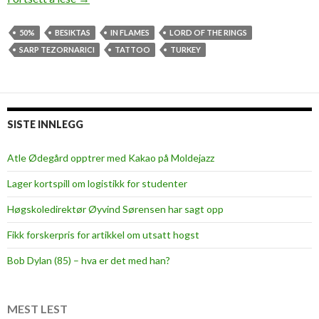
r
u
50%
BESIKTAS
IN FLAMES
LORD OF THE RINGS
m
SARP TEZORNARICI
TATTOO
TURKEY
s
,
m
a
SISTE INNLEGG
r
t
Atle Ødegård opptrer med Kakao på Moldejazz
i
Lager kortspill om logistikk for studenter
a
l
Høgskoledirektør Øyvind Sørensen har sagt opp
a
Fikk forskerpris for artikkel om utsatt hogst
r
t
Bob Dylan (85) – hva er det med han?
s
a
n
MEST LEST