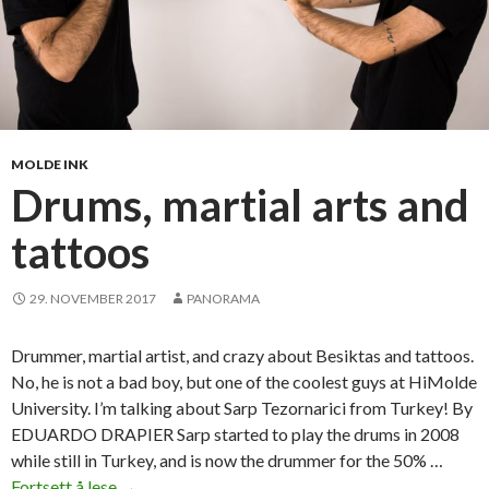
MOLDE INK
Drums, martial arts and
tattoos
29. NOVEMBER 2017
PANORAMA
Drummer, martial artist, and crazy about Besiktas and tattoos.
No, he is not a bad boy, but one of the coolest guys at HiMolde
University. I’m talking about Sarp Tezornarici from Turkey! By
EDUARDO DRAPIER Sarp started to play the drums in 2008
while still in Turkey, and is now the drummer for the 50% …
Fortsett å lese
D
→