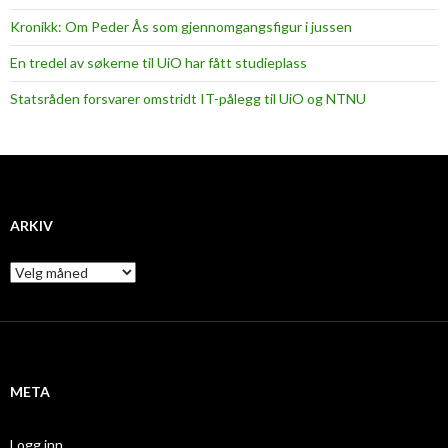
Kronikk: Om Peder Ås som gjennomgangsfigur i jussen
En tredel av søkerne til UiO har fått studieplass
Statsråden forsvarer omstridt IT-pålegg til UiO og NTNU
ARKIV
A
r
k
i
v
META
Logg inn