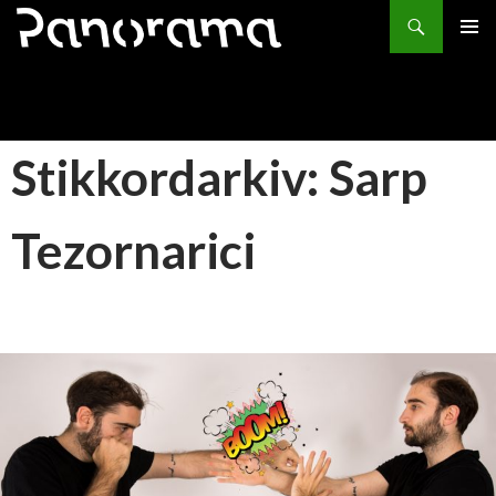
Søk
HOPP
PRIMÆ
TIL
INNHOLD
Stikkordarkiv: Sarp
Tezornarici