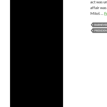
act was un
affair was
Miloš …
F
BARNEVE
PRESIDE