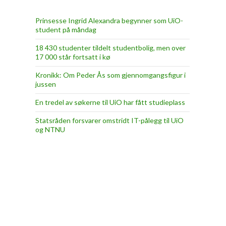
Prinsesse Ingrid Alexandra begynner som UiO-
student på måndag
18 430 studenter tildelt studentbolig, men over
17 000 står fortsatt i kø
Kronikk: Om Peder Ås som gjennomgangsfigur i
jussen
En tredel av søkerne til UiO har fått studieplass
Statsråden forsvarer omstridt IT-pålegg til UiO
og NTNU