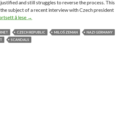
justified and still struggles to reverse the process. This
 the subject of a recent interview with Czech president
ortsett å lese
I
→
a
p
RNET
CZECH REPUBLIC
MILOŠ ZEMAN
NAZI GERMANY
o
NT
SCANDALS
l
o
g
i
z
e
f
o
r
t
h
e
p