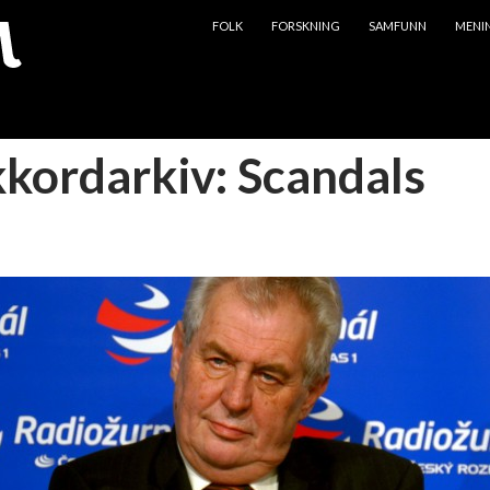
HOPP TIL INNHOLD
FOLK
FORSKNING
SAMFUNN
MENI
kkordarkiv: Scandals