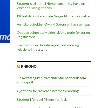
Student skal delta i Norseman: — Jeg har aldri
vært noe særlig atletisk
PK Rekdal inviterer hele Norge til forkurs i matte
Høgskoledirektør Øyvind Sørensen har sagt opp
Oppdag Julneset: Moldes skjulte perle for tur og
krigshistorie
Hartmut Rosa: Akselerasjon, resonans og
relasjonell motstand
KHRONO
Ein av fem sjukepleiar­studentar har norsk som
andrespråk
Gjør tiltak for raskere sikkerhets­klarering
Student i fengsel frikjent for fusk