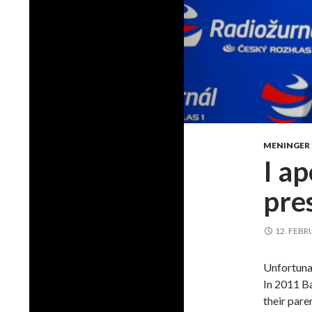
MENINGER
I ap
pre
12. FEBR
Unfortuna
In 2011 B
their pare