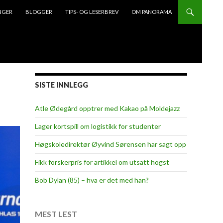
NGER
BLOGGER
TIPS- OG LESERBREV
OM PANORAMA
SISTE INNLEGG
Atle Ødegård opptrer med Kakao på Moldejazz
Lager kortspill om logistikk for studenter
Høgskoledirektør Øyvind Sørensen har sagt opp
Fikk forskerpris for artikkel om utsatt hogst
Bob Dylan (85) – hva er det med han?
MEST LEST