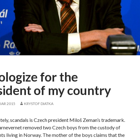
ologize for the
sident of my country
UAR 2015
KRYSTOF DIATKA
tely, scandals is Czech president Miloš Zeman’s trademark.
arnevernet removed two Czech boys from the custody of
nts living in Norway. The mother of the boys claims that the