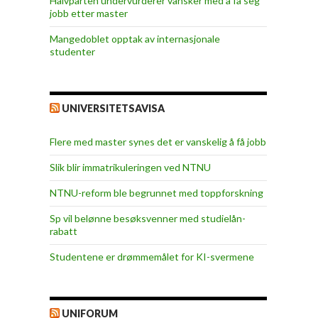
Halvparten undervurderer vansker med å få seg
jobb etter master
Mangedoblet opptak av internasjonale
studenter
UNIVERSITETSAVISA
Flere med master synes det er vanskelig å få jobb
Slik blir immatrikuleringen ved NTNU
NTNU-reform ble begrunnet med toppforskning
Sp vil belønne besøksvenner med studielån-
rabatt
Studentene er drømmemålet for KI-svermene
UNIFORUM