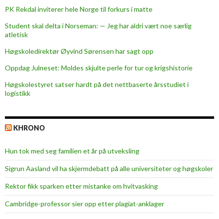
k
PK Rekdal inviterer hele Norge til forkurs i matte
s
Student skal delta i Norseman: — Jeg har aldri vært noe særlig
j
atletisk
o
n
Høgskoledirektør Øyvind Sørensen har sagt opp
æ
Oppdag Julneset: Moldes skjulte perle for tur og krigshistorie
r
Høgskolestyret satser hardt på det nettbaserte årsstudiet i
e
logistikk
k
r
e
KHRONO
f
t
Hun tok med seg familien et år på utveksling
e
r
Sigrun Aasland vil ha skjerm­debatt på alle universiteter og høgskoler
Rektor fikk sparken etter mistanke om hvitvasking
Cambridge-professor sier opp etter plagiat-anklager