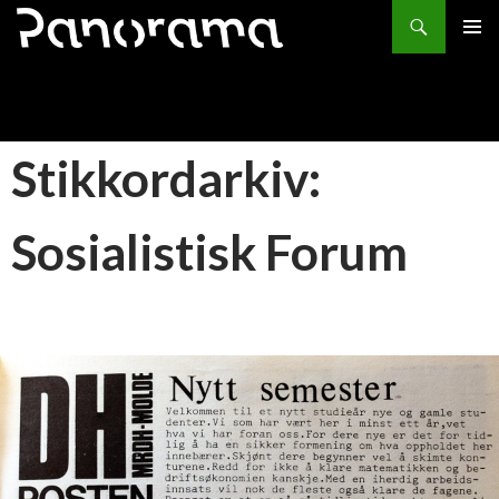
Søk
HOPP
PRIMÆ
TIL
INNHOLD
Stikkordarkiv:
Sosialistisk Forum