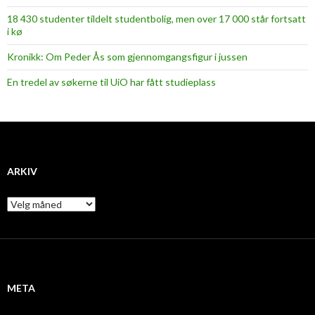
18 430 studenter tildelt studentbolig, men over 17 000 står fortsatt
i kø
Kronikk: Om Peder Ås som gjennomgangsfigur i jussen
En tredel av søkerne til UiO har fått studieplass
ARKIV
A
r
k
i
v
META