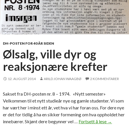
DH-POSTEN FOR 40 ÅR SIDEN
Ølsalg, ville dyr og
reaksjonære krefter
12. AUGUST 2014
ARILD JOHAN WAAGBØ
2 KOMMENTARER
Sakset fra DH-posten nr. 8 – 1974. «Nytt semester»
Velkommen til et nytt studieår nye og gamle studenter. Vi som
har vært her i minst ett år, vet hva vi har foran oss. For dere nye
er det for tidlig å ha en sikker formening om hva oppholdet her
innebærer. Skjønt dere begynner vel …
Fortsett å lese
Ø
→
l