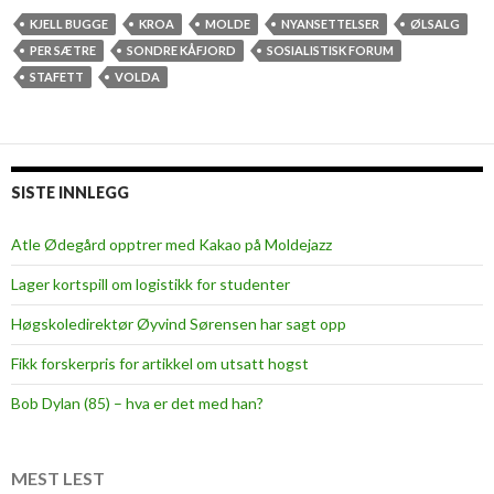
s
KJELL BUGGE
KROA
MOLDE
NYANSETTELSER
ØLSALG
a
PER SÆTRE
SONDRE KÅFJORD
SOSIALISTISK FORUM
l
STAFETT
VOLDA
g
,
v
i
SISTE INNLEGG
l
l
Atle Ødegård opptrer med Kakao på Moldejazz
e
Lager kortspill om logistikk for studenter
d
y
Høgskoledirektør Øyvind Sørensen har sagt opp
r
Fikk forskerpris for artikkel om utsatt hogst
o
g
Bob Dylan (85) – hva er det med han?
r
e
a
MEST LEST