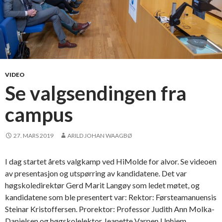
VIDEO
Se valgsendingen fra
campus
27. MARS 2019
ARILD JOHAN WAAGBØ
I dag startet årets valgkamp ved HiMolde for alvor. Se videoen
av presentasjon og utspørring av kandidatene. Det var
høgskoledirektør Gerd Marit Langøy som ledet møtet, og
kandidatene som ble presentert var: Rektor: Førsteamanuensis
Steinar Kristoffersen. Prorektor: Professor Judith Ann Molka-
Danielsen og høgskolelektor Jeanette Varpen Unhjem.