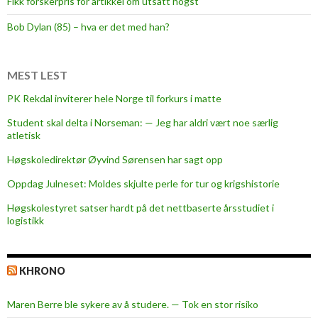
Fikk forskerpris for artikkel om utsatt hogst
r
a
Bob Dylan (85) – hva er det med han?
c
a
m
MEST LEST
p
PK Rekdal inviterer hele Norge til forkurs i matte
u
Student skal delta i Norseman: — Jeg har aldri vært noe særlig
s
atletisk
Høgskoledirektør Øyvind Sørensen har sagt opp
Oppdag Julneset: Moldes skjulte perle for tur og krigshistorie
Høgskolestyret satser hardt på det nettbaserte årsstudiet i
logistikk
KHRONO
Maren Berre ble sykere av å studere. — Tok en stor risiko