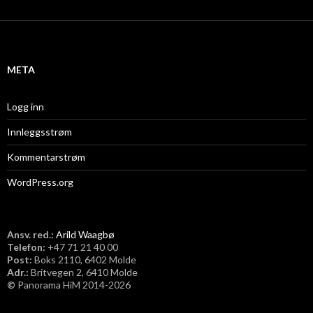
k
i
v
META
Logg inn
Innleggsstrøm
Kommentarstrøm
WordPress.org
Ansv. red.:
Arild Waagbø
Telefon:
​+47 71 21 40 00
Post:
Boks 2110, 6402 Molde
Adr.:
Britvegen 2, 6410 Molde
©
Panorama HiM 2014-2026