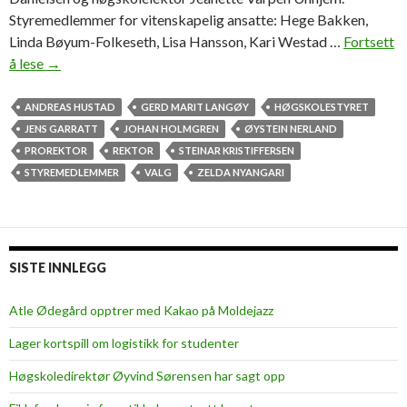
Styremedlemmer for vitenskapelig ansatte: Hege Bakken,
Linda Bøyum-Folkeseth, Lisa Hansson, Kari Westad …
Fortsett
å lese
S
→
e
v
ANDREAS HUSTAD
GERD MARIT LANGØY
HØGSKOLESTYRET
a
JENS GARRATT
JOHAN HOLMGREN
ØYSTEIN NERLAND
l
PROREKTOR
REKTOR
STEINAR KRISTIFFERSEN
g
STYREMEDLEMMER
VALG
ZELDA NYANGARI
s
e
n
d
SISTE INNLEGG
i
n
Atle Ødegård opptrer med Kakao på Moldejazz
g
Lager kortspill om logistikk for studenter
e
n
Høgskoledirektør Øyvind Sørensen har sagt opp
f