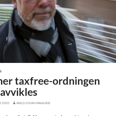
G
er taxfree-ordningen
 avvikles
R 2020
ARILD JOHAN WAAGBØ