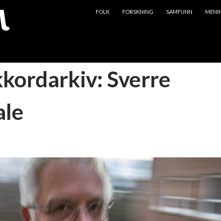
HOPP TIL INNHOLD
FOLK
FORSKNING
SAMFUNN
MENI
kkordarkiv: Sverre
ale