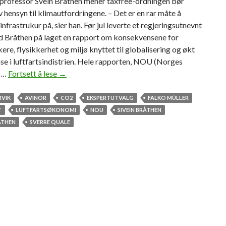
rofessor Svein Bråthen mener taxfree-ordningen bør
v hensyn til klimautfordringene. – Det er en rar måte å
infrastrukur på, sier han. Før jul leverte et regjeringsutnevnt
d Bråthen på laget en rapport om konsekvensene for
ere, flysikkerhet og miljø knyttet til globalisering og økt
e i luftfartsindistrien. Hele rapporten, NOU (Norges
e …
Fortsett å lese
M
→
e
n
RVIK
AVINOR
CO2
EKSPERTUTVALG
FALKO MÜLLER
e
T
LUFTFARTSØKONOMI
NOU
SIVEIN BRÅTHEN
r
ÅTHEN
SVERRE QUALE
t
a
x
f
r
e
e
-