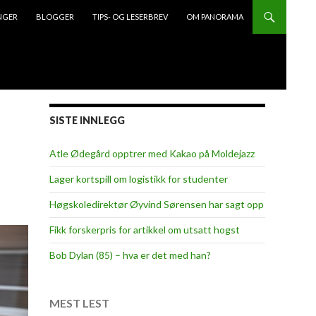
NGER
BLOGGER
TIPS- OG LESERBREV
OM PANORAMA
SISTE INNLEGG
Atle Ødegård opptrer med Kakao på Moldejazz
Lager kortspill om logistikk for studenter
Høgskoledirektør Øyvind Sørensen har sagt opp
Fikk forskerpris for artikkel om utsatt hogst
Bob Dylan (85) – hva er det med han?
MEST LEST