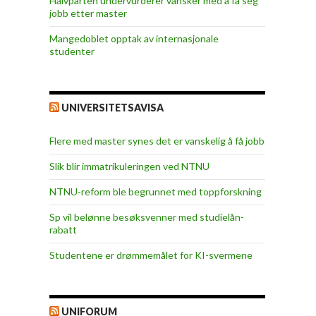
Halvparten undervurderer vansker med å få seg
jobb etter master
Mangedoblet opptak av internasjonale
studenter
UNIVERSITETSAVISA
Flere med master synes det er vanskelig å få jobb
Slik blir immatrikuleringen ved NTNU
NTNU-reform ble begrunnet med toppforskning
Sp vil belønne besøksvenner med studielån-
rabatt
Studentene er drømmemålet for KI-svermene
UNIFORUM