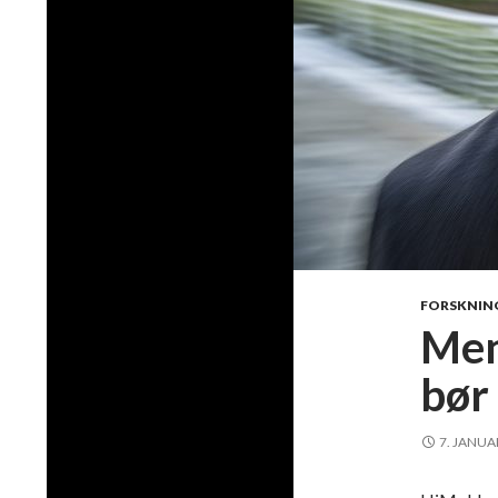
FORSKNIN
Men
bør
7. JANUA