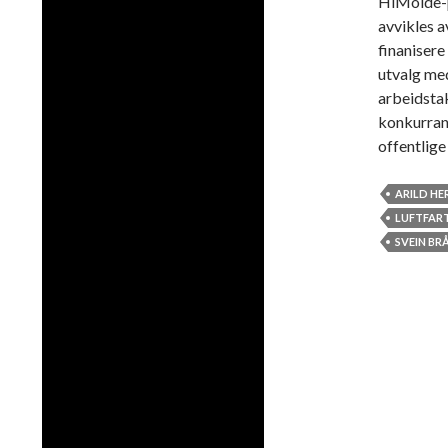
HiMolde-p
avvikles a
finanisere 
utvalg me
arbeidstak
konkurrans
offentlig
ARILD HE
LUFTFAR
SVEIN BR