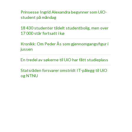
Prinsesse Ingrid Alexandra begynner som UiO-
student på måndag
18 430 studenter tildelt studentbolig, men over
17 000 står fortsatt i kø
Kronikk: Om Peder Ås som gjennomgangsfigur i
jussen
En tredel av søkerne til UiO har fått studieplass
Statsråden forsvarer omstridt IT-pålegg til UiO
og NTNU