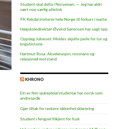
Student skal delta i Norseman: — Jeg har aldri
vært noe særlig atletisk
PK Rekdal inviterer hele Norge til forkurs i matte
Høgskoledirektør Øyvind Sørensen har sagt opp
Oppdag Julneset: Moldes skjulte perle for tur og
krigshistorie
Hartmut Rosa: Akselerasjon, resonans og
relasjonell motstand
KHRONO
Ein av fem sjukepleiar­studentar har norsk som
andrespråk
Gjør tiltak for raskere sikkerhets­klarering
Student i fengsel frikjent for fusk