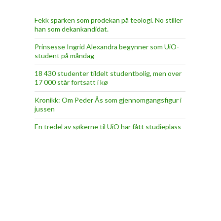
Fekk sparken som prodekan på teologi. No stiller
han som dekankandidat.
Prinsesse Ingrid Alexandra begynner som UiO-
student på måndag
18 430 studenter tildelt studentbolig, men over
17 000 står fortsatt i kø
Kronikk: Om Peder Ås som gjennomgangsfigur i
jussen
En tredel av søkerne til UiO har fått studieplass