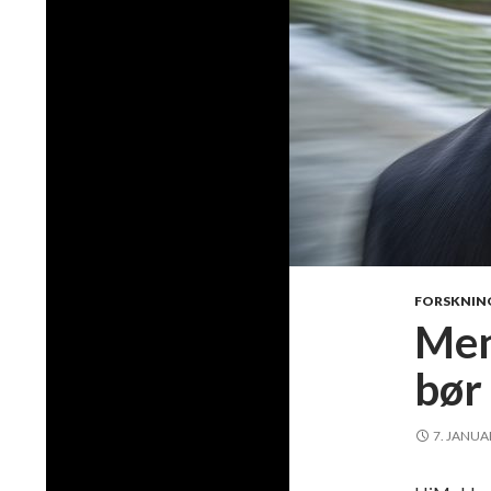
FORSKNIN
Men
bør
7. JANUA