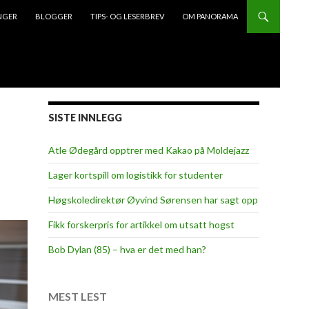
NGER
BLOGGER
TIPS- OG LESERBREV
OM PANORAMA
SISTE INNLEGG
Atle Ødegård opptrer med Kakao på Moldejazz
Lager kortspill om logistikk for studenter
Høgskoledirektør Øyvind Sørensen har sagt opp
Fikk forskerpris for artikkel om utsatt hogst
Bob Dylan (85) – hva er det med han?
MEST LEST