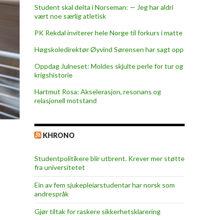
Student skal delta i Norseman: — Jeg har aldri
vært noe særlig atletisk
PK Rekdal inviterer hele Norge til forkurs i matte
Høgskoledirektør Øyvind Sørensen har sagt opp
Oppdag Julneset: Moldes skjulte perle for tur og
krigshistorie
Hartmut Rosa: Akselerasjon, resonans og
relasjonell motstand
KHRONO
Studentpolitikere blir utbrent. Krever mer støtte
fra universitetet
Ein av fem sjukepleiar­studentar har norsk som
andrespråk
Gjør tiltak for raskere sikkerhets­klarering