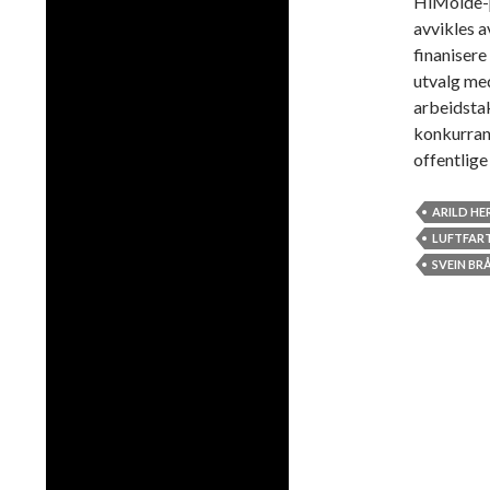
HiMolde-p
avvikles a
finanisere 
utvalg me
arbeidstak
konkurrans
offentlig
ARILD HE
LUFTFAR
SVEIN BR