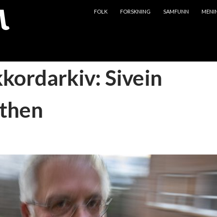
HOPP TIL INNHOLD
FOLK
FORSKNING
SAMFUNN
MENI
kkordarkiv: Sivein
then