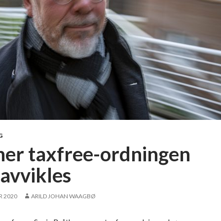
G
er taxfree-ordningen
 avvikles
R 2020
ARILD JOHAN WAAGBØ