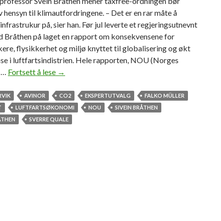
rofessor Svein Bråthen mener taxfree-ordningen bør
v hensyn til klimautfordringene. – Det er en rar måte å
infrastrukur på, sier han. Før jul leverte et regjeringsutnevnt
d Bråthen på laget en rapport om konsekvensene for
ere, flysikkerhet og miljø knyttet til globalisering og økt
e i luftfartsindistrien. Hele rapporten, NOU (Norges
e …
Fortsett å lese
M
→
e
n
RVIK
AVINOR
CO2
EKSPERTUTVALG
FALKO MÜLLER
e
T
LUFTFARTSØKONOMI
NOU
SIVEIN BRÅTHEN
r
ÅTHEN
SVERRE QUALE
t
a
x
f
r
e
e
-