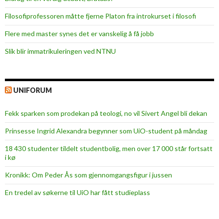
Filosofiprofessoren måtte fjerne Platon fra introkurset i filosofi
Flere med master synes det er vanskelig å få jobb
Slik blir immatrikuleringen ved NTNU
UNIFORUM
Fekk sparken som prodekan på teologi, no vil Sivert Angel bli dekan
Prinsesse Ingrid Alexandra begynner som UiO-student på måndag
18 430 studenter tildelt studentbolig, men over 17 000 står fortsatt
i kø
Kronikk: Om Peder Ås som gjennomgangsfigur i jussen
En tredel av søkerne til UiO har fått studieplass