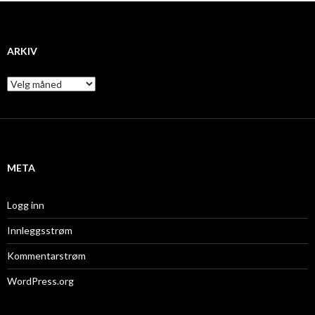
ARKIV
A
r
k
i
v
META
Logg inn
Innleggsstrøm
Kommentarstrøm
WordPress.org