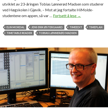
utviklet av 23-åringen Tobias Lønnerød Madsen som studerer
ved Høgskolen i Gjøvik. – Mot at jeg fortalte HiMolde-
studentene om appen, så var …
Fortsett å lese
M
→
o
l
ELIN MORDAL
JENS ERIK ØSTERGAARD
TIMEEDIT
TIMEPLAN
d
TIMETABLE READER
TOBIAS LØNNERØD MADSEN
e
-
t
i
l
p
a
s
s
e
t
a