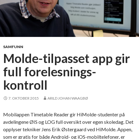
SAMFUNN
Molde-tilpasset app gir
full forelesnings-
kontroll
7. OKTOBER 2015
ARILD JOHAN WAAGBØ
Mobilappen Timetable Reader gir HiMolde-studenter på
avdelingene ØIS og LOG full oversikt over egen skoledag. Det
opplyser tekniker Jens Erik Østergaard ved HiMolde. Appen,
som er gratis for både Android- og iOS-mobiltelefoner, er