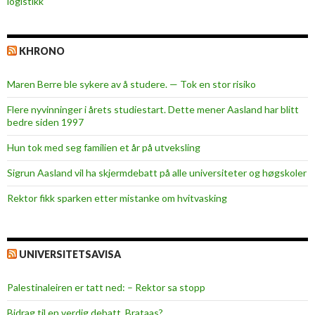
logistikk
KHRONO
Maren Berre ble sykere av å studere. — Tok en stor risiko
Flere nyvinninger i årets studiestart. Dette mener Aasland har blitt
bedre siden 1997
Hun tok med seg familien et år på utveksling
Sigrun Aasland vil ha skjerm­debatt på alle universiteter og høgskoler
Rektor fikk sparken etter mistanke om hvitvasking
UNIVERSITETSAVISA
Palestinaleiren er tatt ned: – Rektor sa stopp
Bidrag til en verdig debatt, Brataas?