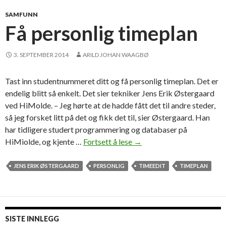
p
p
SAMFUNN
g
Få personlig timeplan
i
r
3. SEPTEMBER 2014
ARILD JOHAN WAAGBØ
f
u
Tast inn studentnummeret ditt og få personlig timeplan. Det er
l
endelig blitt så enkelt. Det sier tekniker Jens Erik Østergaard
l
ved HiMolde. – Jeg hørte at de hadde fått det til andre steder,
f
så jeg forsket litt på det og fikk det til, sier Østergaard. Han
o
har tidligere studert programmering og databaser på
r
HiMiolde, og kjente …
Fortsett å lese
F
→
e
å
l
p
JENS ERIK ØSTERGAARD
PERSONLIG
TIMEEDIT
TIMEPLAN
e
e
s
r
n
s
i
o
n
SISTE INNLEGG