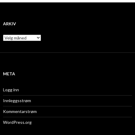
ARKIV
A
r
k
i
v
META
Logg inn
Innleggsstrøm
Kommentarstrøm
WordPress.org