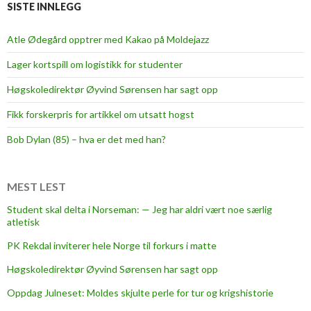
r
SISTE INNLEGG
t
y
Atle Ødegård opptrer med Kakao på Moldejazz
t
Lager kortspill om logistikk for studenter
a
k
Høgskoledirektør Øyvind Sørensen har sagt opp
e
Fikk forskerpris for artikkel om utsatt hogst
o
v
Bob Dylan (85) – hva er det med han?
e
r
a
MEST LEST
t
Student skal delta i Norseman: — Jeg har aldri vært noe særlig
S
atletisk
m
PK Rekdal inviterer hele Norge til forkurs i matte
u
g
Høgskoledirektør Øyvind Sørensen har sagt opp
e
Oppdag Julneset: Moldes skjulte perle for tur og krigshistorie
t