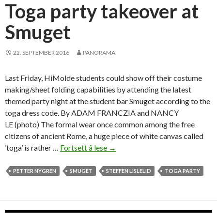
e
Toga party takeover at
n
Smuget
t
G
r
22. SEPTEMBER 2016
PANORAMA
e
e
Last Friday, HiMolde students could show off their costume
k
making/sheet folding capabilities by attending the latest
s
themed party night at the student bar Smuget according to the
toga dress code. By ADAM FRANCZIA and NANCY
LE (photo) The formal wear once common among the free
citizens of ancient Rome, a huge piece of white canvas called
‘toga’ is rather …
Fortsett å lese
T
→
o
g
PETTER NYGREN
SMUGET
STEFFEN LISLELID
TOGA PARTY
a
p
a