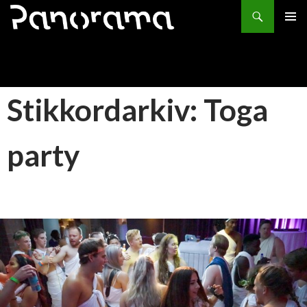
Søk
HOPP
PRIMÆ
TIL
INNHOLD
Stikkordarkiv: Toga
party