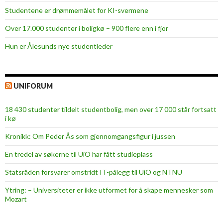
Studentene er drømmemålet for KI-svermene
Over 17.000 studenter i boligkø – 900 flere enn i fjor
Hun er Ålesunds nye studentleder
UNIFORUM
18 430 studenter tildelt studentbolig, men over 17 000 står fortsatt
i kø
Kronikk: Om Peder Ås som gjennomgangsfigur i jussen
En tredel av søkerne til UiO har fått studieplass
Statsråden forsvarer omstridt IT-pålegg til UiO og NTNU
Ytring: – Universiteter er ikke utformet for å skape mennesker som
Mozart