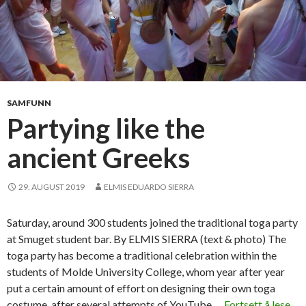
SAMFUNN
Partying like the
ancient Greeks
29. AUGUST 2019
ELMIS EDUARDO SIERRA
Saturday, around 300 students joined the traditional toga party
at Smuget student bar. By ELMIS SIERRA (text & photo) The
toga party has become a traditional celebration within the
students of Molde University College, whom year after year
put a certain amount of effort on designing their own toga
costume, after several attempts of YouTube …
Fortsett å lese
P