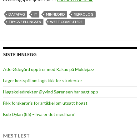
i
l
DATAFAG
IT
MINNEORD
NEKROLOG
m
TRYGVE ELLINGSEN
WEST COMPUTERS
i
n
n
e
SISTE INNLEGG
o
m
Atle Ødegård opptrer med Kakao på Moldejazz
T
Lager kortspill om logistikk for studenter
r
y
Høgskoledirektør Øyvind Sørensen har sagt opp
g
Fikk forskerpris for artikkel om utsatt hogst
v
e
Bob Dylan (85) – hva er det med han?
E
l
l
MEST LEST