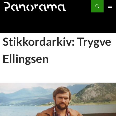
Søk
HOPP
PRIMÆ
TIL
INNHOLD
Stikkordarkiv: Trygve
Ellingsen