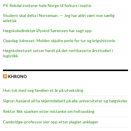
i
PK Rekdal inviterer hele Norge til forkurs i matte
n
Student skal delta i Norseman: — Jeg har aldri vært noe særlig
g
atletisk
s
e
Høgskoledirektør Øyvind Sørensen har sagt opp
n
Oppdag Julneset: Moldes skjulte perle for tur og krigshistorie
Høgskolestyret satser hardt på det nettbaserte årsstudiet i
logistikk
KHRONO
Hun tok med seg familien et år på utveksling
Sigrun Aasland vil ha skjerm­debatt på alle universiteter og høgskoler
Rektor fikk sparken etter mistanke om hvitvasking
Cambridge-professor sier opp etter plagiat-anklager