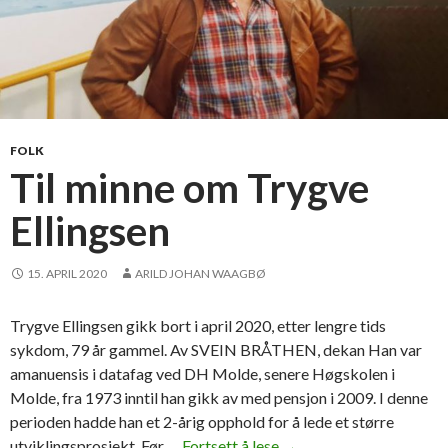
FOLK
Til minne om Trygve
Ellingsen
15. APRIL 2020
ARILD JOHAN WAAGBØ
Trygve Ellingsen gikk bort i april 2020, etter lengre tids
sykdom, 79 år gammel. Av SVEIN BRÅTHEN, dekan Han var
amanuensis i datafag ved DH Molde, senere Høgskolen i
Molde, fra 1973 inntil han gikk av med pensjon i 2009. I denne
perioden hadde han et 2-årig opphold for å lede et større
utviklingsprosjekt. Før …
Fortsett å lese
T
→