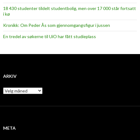
18 430 studenter tildelt studentbolig, men over 17 000 står fortsatt
i kø
Kronikk: Om Peder Ås som gjennomgangsfigur i jussen
En tredel av søkerne til UiO har fått studieplass
ARKIV
A
r
k
i
v
META