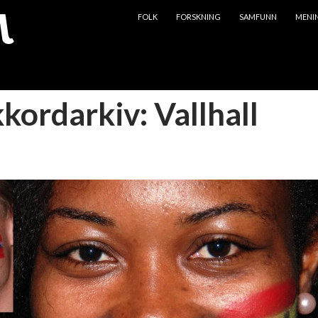
HOPP TIL INNHOLD
FOLK
FORSKNING
SAMFUNN
MENI
kkordarkiv: Vallhall