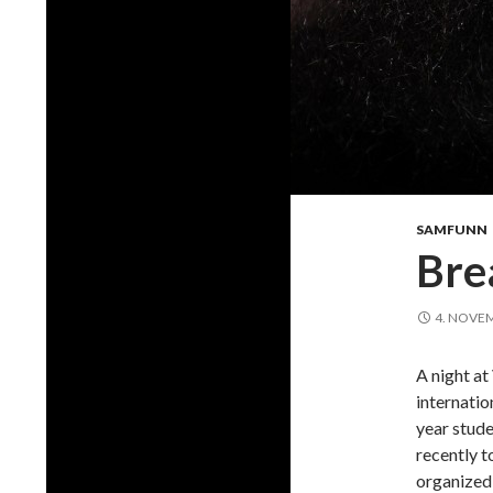
SAMFUNN
Bre
4. NOVE
A night at
internati
year stude
recently t
organized 