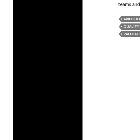
teams and
ARILD HO
QUALITY
VALLHAL