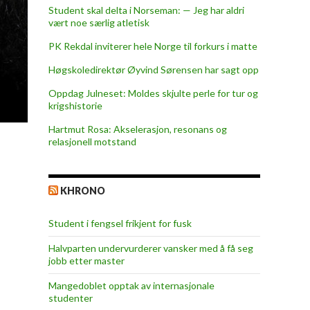
Student skal delta i Norseman: — Jeg har aldri
vært noe særlig atletisk
PK Rekdal inviterer hele Norge til forkurs i matte
Høgskoledirektør Øyvind Sørensen har sagt opp
Oppdag Julneset: Moldes skjulte perle for tur og
krigshistorie
Hartmut Rosa: Akselerasjon, resonans og
relasjonell motstand
KHRONO
Student i fengsel frikjent for fusk
Halvparten undervurderer vansker med å få seg
jobb etter master
Mangedoblet opptak av internasjonale
studenter