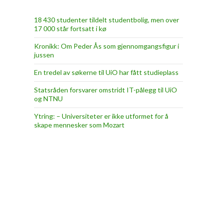
18 430 studenter tildelt studentbolig, men over
17 000 står fortsatt i kø
Kronikk: Om Peder Ås som gjennomgangsfigur i
jussen
En tredel av søkerne til UiO har fått studieplass
Statsråden forsvarer omstridt IT-pålegg til UiO
og NTNU
Ytring: – Universiteter er ikke utformet for å
skape mennesker som Mozart