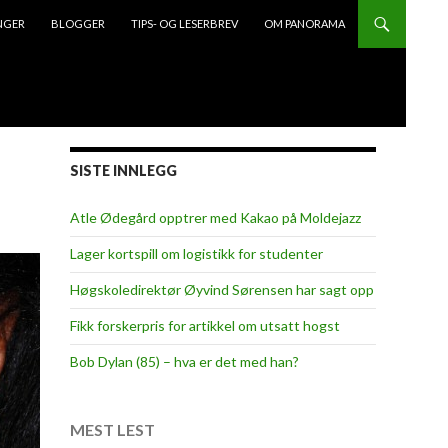
NGER
BLOGGER
TIPS- OG LESERBREV
OM PANORAMA
SISTE INNLEGG
Atle Ødegård opptrer med Kakao på Moldejazz
Lager kortspill om logistikk for studenter
Høgskoledirektør Øyvind Sørensen har sagt opp
Fikk forskerpris for artikkel om utsatt hogst
Bob Dylan (85) – hva er det med han?
MEST LEST