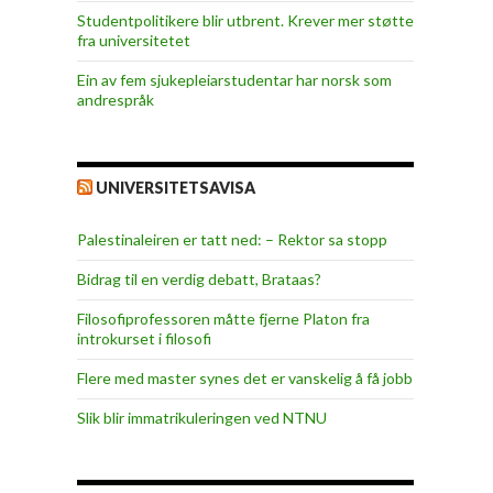
Studentpolitikere blir utbrent. Krever mer støtte
fra universitetet
Ein av fem sjukepleiar­studentar har norsk som
andrespråk
UNIVERSITETSAVISA
Palestinaleiren er tatt ned: – Rektor sa stopp
Bidrag til en verdig debatt, Brataas?
Filosofiprofessoren måtte fjerne Platon fra
introkurset i filosofi
Flere med master synes det er vanskelig å få jobb
Slik blir immatrikuleringen ved NTNU