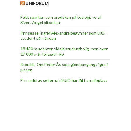
UNIFORUM
Fekk sparken som prodekan på teologi, no vil
Sivert Angel bli dekan
Prinsesse Ingrid Alexandra begynner som UiO-
student på måndag
18 430 studenter tildelt studentbolig, men over
17 000 står fortsatt i kø
Kronikk: Om Peder Ås som gjennomgangsfigur i
jussen
En tredel av søkerne til UiO har fått studieplass