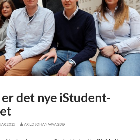
 er det nye iStudent-
ret
UAR 2015
ARILD JOHAN WAAGBØ