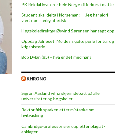
PK Rekdal inviterer hele Norge til forkurs i matte
Student skal delta i Norseman: — Jeg har aldri
vært noe særlig atletisk
Høgskoledirektør Øyvind Sørensen har sagt opp
Oppdag Julneset: Moldes skjulte perle for tur og
krigshistorie
Bob Dylan (85) – hva er det med han?
KHRONO
Sigrun Aasland vil ha skjerm­debatt på alle
universiteter og høgskoler
Rektor fikk sparken etter mistanke om
hvitvasking
Cambridge-professor sier opp etter plagiat-
anklager