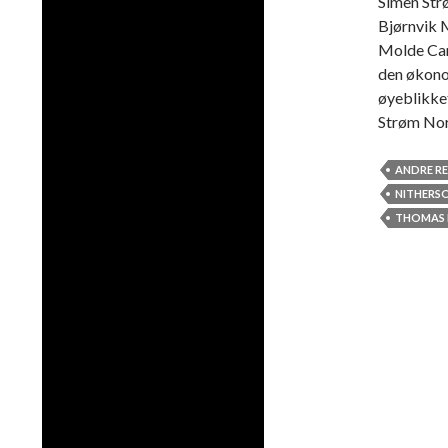
Simen Str
Bjørnvik M
Molde Cam
den økonom
øyeblikket
Strøm No
ANDRE RE
NITHERS
THOMAS