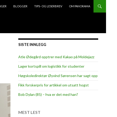
NGER
BLOGGER
TIPS- OG LESERBREV
OM PANORAMA
SISTE INNLEGG
Atle Ødegård opptrer med Kakao på Moldejazz
Lager kortspill om logistikk for studenter
Høgskoledirektør Øyvind Sørensen har sagt opp
Fikk forskerpris for artikkel om utsatt hogst
Bob Dylan (85) – hva er det med han?
MEST LEST