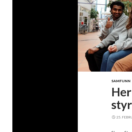
SAMFUNN
Her
sty
25. FEBR