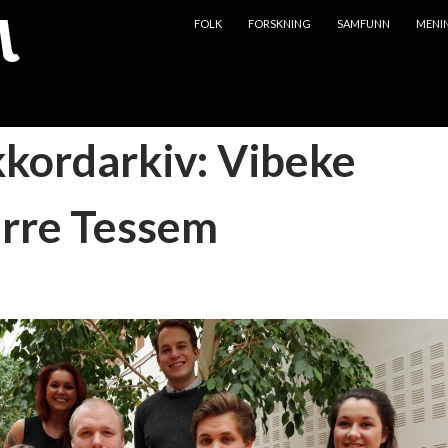
HOPP TIL INNHOLD
FOLK
FORSKNING
SAMFUNN
MENI
kkordarkiv: Vibeke
rre Tessem