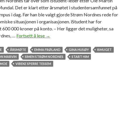
øm Nordnes tar over som iStudent-leder etter Ole Martin
undal. Det er klart etter årsmøtet i studentersamfunnet på
pus i dag. Før han ble valgt gjorde Strøm Nordnes rede for
iske situasjonen i organisasjonen. iStudent har for
 600 000 kroner på konto. – Her ligger det muligheter, sa
rdnes, …
Fortsett å lese
H
→
e
r
E
ÅRSMØTE
EMMA FRØLAND
GINA HUSØY
ISMUGET
e
ON MARVIN
SIMEN STRØM NORDNES
START HIM
r
 MOE
VIBEKE SPERRE TESSEM
d
e
t
n
y
e
i
S
t