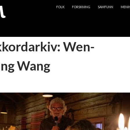
HOPP TIL INNHOLD
FOLK
FORSKNING
SAMFUNN
MENI
kkordarkiv: Wen-
eng Wang