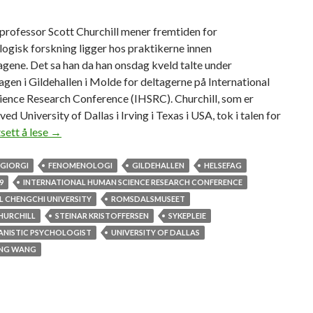
professor Scott Churchill mener fremtiden for
ogisk forskning ligger hos praktikerne innen
gene. Det sa han da han onsdag kveld talte under
gen i Gildehallen i Molde for deltagerne på International
ence Research Conference (IHSRC). Churchill, som er
ved University of Dallas i Irving i Texas i USA, tok i talen for
sett å lese
H
→
y
l
GIORGI
FENOMENOLOGI
GILDEHALLEN
HELSEFAG
l
9
INTERNATIONAL HUMAN SCIENCE RESEARCH CONFERENCE
e
 CHENGCHI UNIVERSITY
ROMSDALSMUSEET
t
HURCHILL
STEINAR KRISTOFFERSEN
SYKEPLEIE
s
ANISTIC PSYCHOLOGIST
UNIVERSITY OF DALLAS
k
NG WANG
a
n
d