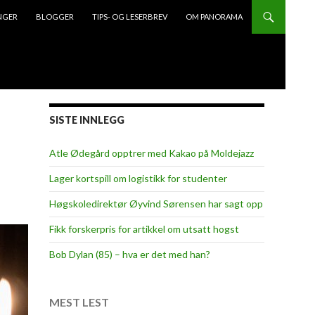
NGER
BLOGGER
TIPS- OG LESERBREV
OM PANORAMA
SISTE INNLEGG
Atle Ødegård opptrer med Kakao på Moldejazz
Lager kortspill om logistikk for studenter
Høgskoledirektør Øyvind Sørensen har sagt opp
Fikk forskerpris for artikkel om utsatt hogst
Bob Dylan (85) – hva er det med han?
MEST LEST