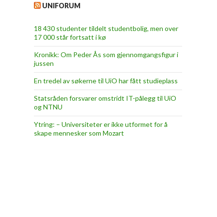
UNIFORUM
18 430 studenter tildelt studentbolig, men over
17 000 står fortsatt i kø
Kronikk: Om Peder Ås som gjennomgangsfigur i
jussen
En tredel av søkerne til UiO har fått studieplass
Statsråden forsvarer omstridt IT-pålegg til UiO
og NTNU
Ytring: – Universiteter er ikke utformet for å
skape mennesker som Mozart