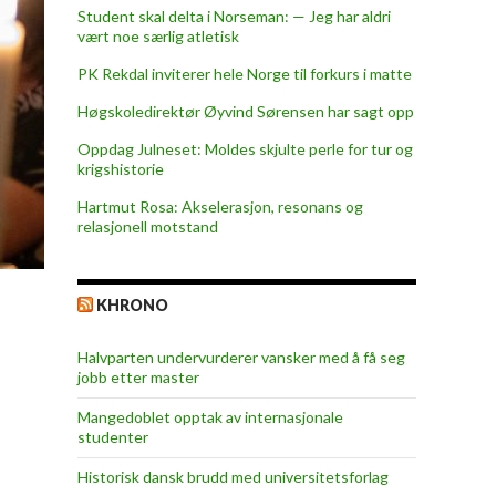
Student skal delta i Norseman: — Jeg har aldri
vært noe særlig atletisk
PK Rekdal inviterer hele Norge til forkurs i matte
Høgskoledirektør Øyvind Sørensen har sagt opp
Oppdag Julneset: Moldes skjulte perle for tur og
krigshistorie
Hartmut Rosa: Akselerasjon, resonans og
relasjonell motstand
KHRONO
Halvparten undervurderer vansker med å få seg
jobb etter master
Mangedoblet opptak av internasjonale
studenter
Historisk dansk brudd med universitetsforlag