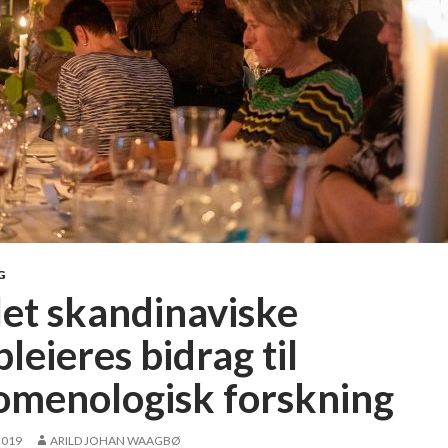
G
let skandinaviske
leieres bidrag til
omenologisk forskning
2019
ARILD JOHAN WAAGBØ