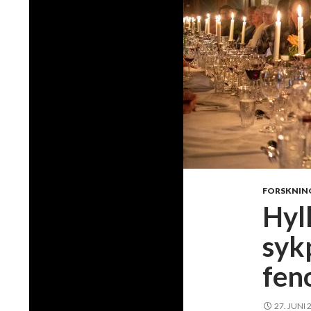
FORSKNIN
Hyl
sykp
fen
27. JUNI 