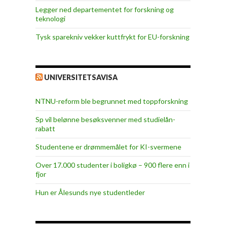
Legger ned departementet for forskning og
teknologi
Tysk sparekniv vekker kuttfrykt for EU-forskning
UNIVERSITETSAVISA
NTNU-reform ble begrunnet med toppforskning
Sp vil belønne besøksvenner med studielån-
rabatt
Studentene er drømmemålet for KI-svermene
Over 17.000 studenter i boligkø – 900 flere enn i
fjor
Hun er Ålesunds nye studentleder