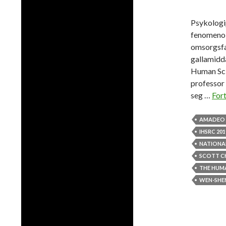
Psykologi
fenomenol
omsorgsfa
gallamidda
Human Sci
professor 
seg …
Fort
AMADEO 
IHSRC 201
NATIONAL
SCOTT C
THE HUM
WEN-SHE