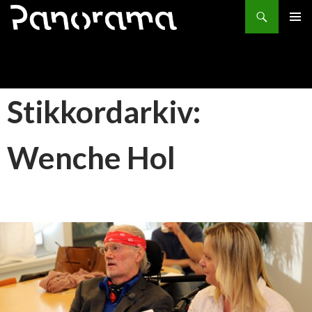
Søk
HOPP
PRIMÆ
TIL
INNHOLD
Stikkordarkiv:
Wenche Hol