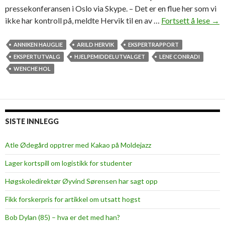
pressekonferansen i Oslo via Skype. – Det er en flue her som vi
ikke har kontroll på, meldte Hervik til en av …
Fortsett å lese
P
→
r
o
ANNIKEN HAUGLIE
ARILD HERVIK
EKSPERTRAPPORT
f
EKSPERTUTVALG
HJELPEMIDDELUTVALGET
LENE CONRADI
e
WENCHE HOL
s
s
o
r
SISTE INNLEGG
H
e
Atle Ødegård opptrer med Kakao på Moldejazz
r
Lager kortspill om logistikk for studenter
v
i
Høgskoledirektør Øyvind Sørensen har sagt opp
k
Fikk forskerpris for artikkel om utsatt hogst
l
e
Bob Dylan (85) – hva er det med han?