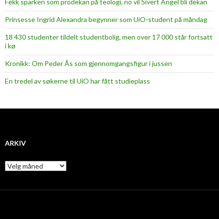
Fekk sparken som prodekan på teologi, no vil Sivert Angel bli dekan
Prinsesse Ingrid Alexandra begynner som UiO-student på måndag
18 430 studenter tildelt studentbolig, men over 17 000 står fortsatt
i kø
Kronikk: Om Peder Ås som gjennomgangsfigur i jussen
En tredel av søkerne til UiO har fått studieplass
ARKIV
A
r
k
i
v