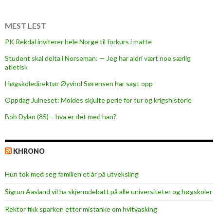
v
e
r
MEST LEST
t
PK Rekdal inviterer hele Norge til forkurs i matte
e
Student skal delta i Norseman: — Jeg har aldri vært noe særlig
s
atletisk
i
n
Høgskoledirektør Øyvind Sørensen har sagt opp
1
Oppdag Julneset: Moldes skjulte perle for tur og krigshistorie
8
Bob Dylan (85) – hva er det med han?
.
e
k
KHRONO
s
p
Hun tok med seg familien et år på utveksling
e
r
Sigrun Aasland vil ha skjerm­debatt på alle universiteter og høgskoler
t
Rektor fikk sparken etter mistanke om hvitvasking
r