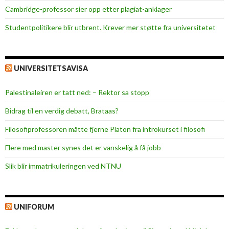
a
Cambridge-professor sier opp etter plagiat-anklager
p
Studentpolitikere blir utbrent. Krever mer støtte fra universitetet
p
o
r
t
UNIVERSITETSAVISA
Palestinaleiren er tatt ned: – Rektor sa stopp
Bidrag til en verdig debatt, Brataas?
Filosofiprofessoren måtte fjerne Platon fra introkurset i filosofi
Flere med master synes det er vanskelig å få jobb
Slik blir immatrikuleringen ved NTNU
UNIFORUM