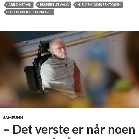
a
v
ARILD HERVIK
EKSPERTUTVALG
HJELPEMIDDELSEKTOREN
p
i
HJELPEMIDDELUTVALGET
p
k
o
-
r
l
t
e
d
e
t
u
t
v
a
l
g
f
SAMFUNN
o
– Det verste er når noen
r
e