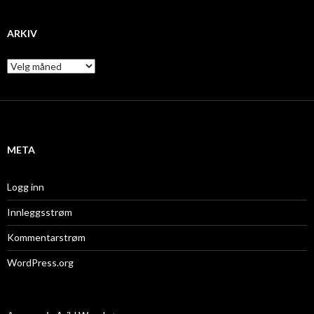
ARKIV
A
r
k
i
v
META
Logg inn
Innleggsstrøm
Kommentarstrøm
WordPress.org