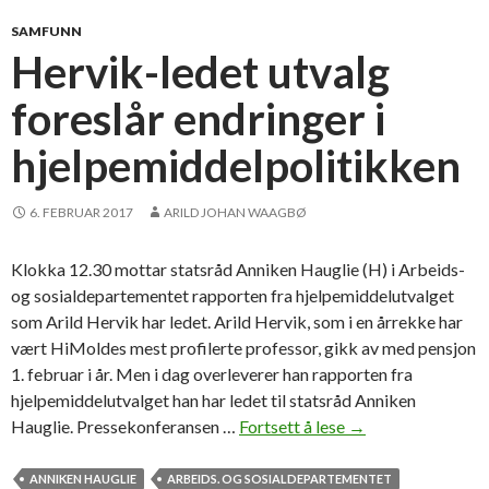
v
e
SAMFUNN
r
Hervik-ledet utvalg
t
foreslår endringer i
e
s
hjelpemiddelpolitikken
i
n
1
6. FEBRUAR 2017
ARILD JOHAN WAAGBØ
8
.
Klokka 12.30 mottar statsråd Anniken Hauglie (H) i Arbeids-
e
og sosialdepartementet rapporten fra hjelpemiddelutvalget
k
som Arild Hervik har ledet. Arild Hervik, som i en årrekke har
s
vært HiMoldes mest profilerte professor, gikk av med pensjon
p
1. februar i år. Men i dag overleverer han rapporten fra
e
hjelpemiddelutvalget han har ledet til statsråd Anniken
r
Hauglie. Pressekonferansen …
Fortsett å lese
H
→
t
e
r
r
ANNIKEN HAUGLIE
ARBEIDS. OG SOSIALDEPARTEMENTET