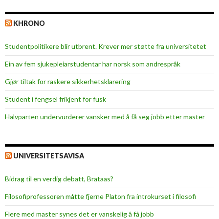
å
m
KHRONO
e
g
Studentpolitikere blir utbrent. Krever mer støtte fra universitetet
Ein av fem sjukepleiar­studentar har norsk som andrespråk
Gjør tiltak for raskere sikkerhets­klarering
Student i fengsel frikjent for fusk
Halvparten undervurderer vansker med å få seg jobb etter master
UNIVERSITETSAVISA
Bidrag til en verdig debatt, Brataas?
Filosofiprofessoren måtte fjerne Platon fra introkurset i filosofi
Flere med master synes det er vanskelig å få jobb