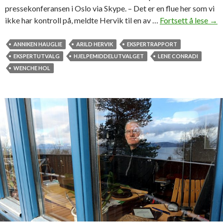
pressekonferansen i Oslo via Skype. – Det er en flue her som vi
ikke har kontroll på, meldte Hervik til en av …
Fortsett å lese
P
→
r
o
ANNIKEN HAUGLIE
ARILD HERVIK
EKSPERTRAPPORT
f
EKSPERTUTVALG
HJELPEMIDDELUTVALGET
LENE CONRADI
e
WENCHE HOL
s
s
o
r
H
e
r
v
i
k
l
e