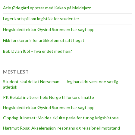
p
e
Atle Ødegård opptrer med Kakao på Moldejazz
e
r
m
Lager kortspill om logistikk for studenter
n
i
å
Høgskoledirektør Øyvind Sørensen har sagt opp
d
r
d
Fikk forskerpris for artikkel om utsatt hogst
n
e
o
Bob Dylan (85) – hva er det med han?
l
e
p
n
o
s
MEST LEST
l
y
i
Student skal delta i Norseman: — Jeg har aldri vært noe særlig
n
atletisk
t
s
i
PK Rekdal inviterer hele Norge til forkurs i matte
s
k
y
Høgskoledirektør Øyvind Sørensen har sagt opp
k
n
e
Oppdag Julneset: Moldes skjulte perle for tur og krigshistorie
d
n
Hartmut Rosa: Akselerasjon, resonans og relasjonell motstand
p