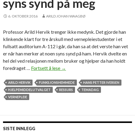
syns synd på meg
s
l
6. OKTOBER 2016
ARILD JOHAN WAAGBØ
å
r
Professor Arild Hervik trenger ikke medynk. Det gjorde han
e
klinkende klart for tre årskull med vernepleiestudenter i et
n
fullsatt auditorium A-112 i går, da han sa at det verste han vet
d
er når han merker at noen syns synd på ham. Hervik dvelte en
r
hel del ved relasjonen mellom bruker og hjelper da han holdt
i
foredraget …
Fortsett å lese
–
→
n
D
g
e
ARILD HERVIK
FUNKSJONSHEMMEDE
HANS PETTER IVERSEN
e
t
HJELPEMIDDELUTVALGET
RESSURS
TEMADAG
r
v
VERNEPLEIE
i
e
h
r
j
s
e
t
SISTE INNLEGG
l
e