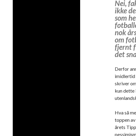
Nei, fa
ikke de
som hel
fotball
nok års
om fotb
fjernt 
det sna
Derfor ann
imidlertid
skriver om
kun dette
utenlands
Hva så me
toppen av 
årets Tipp
pessimism