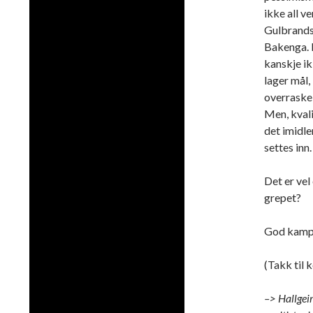
ikke all v
Gulbrands
Bakenga. 
kanskje ik
lager mål,
overraske,
Men, kvali
det imidle
settes inn.
Det er vel
grepet?
God kamp
(Takk til 
–> Hallgei