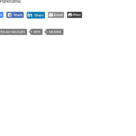
i Panorama.
er
Email
Print
Share
Share
PEN AV HAUGEN
MFK
MUSIKK