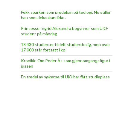
Fekk sparken som prodekan på teologi. No stiller
han som dekankandidat.
Prinsesse Ingrid Alexandra begynner som UiO-
student på måndag
18 430 studenter tildelt studentbolig, men over
17 000 står fortsatt i kø
Kronikk: Om Peder Ås som gjennomgangsfigur i
jussen
En tredel av søkerne til UiO har fått studieplass