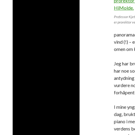
Professor Kje
er prorektor v
panoramaet
vind (!) –
omen om 
Jeg har br
har noe so
antydning 
vurdere no
forhåpentl
I mine yng
dag, brukt
piano i me
verdens be