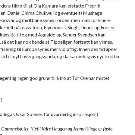
erdens tiltro til at Ola Kamara kan erstatte Fredrik
en, Daniel Chima Chukwu (og eventuelt) Mushaga
Forsvar og midtbane synes i orden, men målscorerne er
ke helt på plass Joda, Elyonoussi, Singh, Linnes og Forren
 kanskje til og med Agnaldo og Sander Svendsen kan
 så det kan nok hende at Tippeligan fortsatt kan vinnes.
fisering til Europa synes mer vidløftig. Innen den tid åpner
rtid et nytt overgangsvindu, og da kan heldigvis nye krefter
 egentlig ingen god grunn til å tro at Tor Ole har mistet
!
kollega Oskar Solenes for uvurderlig inspirasjon!)
r Gammelsæter, Kjetil Kåre Haugen og Jenny Klinge er faste