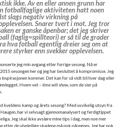
ktisk ikke. Av en eller annen grunn har
n fotballfaglige aktiviteten hatt noen
st slags negativ virkning på
opplevelsen. Snarer tvert i mot. Jeg tror
aken er ganske åpenbar; det jeg skriver
all (faglig=spillteori) er så til de grader
fra hva fotball egentlig dreier seg om at
rere styrker enn svekker opplevelsen.
onserte jeg min avgang etter forrige sesong. Nå er
 2015 sesongen her og jeg har besluttet å kompromisse. Jeg
 inspirasjonen kommer. Det kan for så vidt bli hver dag eller
 innlegget. Hvem vet –
time will show
, som de sier på
k.
d kveldens kamp og årets sesong? Med usvikelig utsyn fra
Haugen, har vi selvsagt gjennomanalysert og ferdigtippet
eliga. Jeg skal ikke avsløre mine tips i dag, men noe mer
e etter de ubeleilige skadene må nok påregnes. Jeg har nok