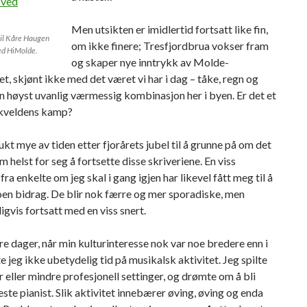
Men utsikten er imidlertid fortsatt like fin,
til Kåre Haugen
om ikke finere; Tresfjordbrua vokser fram
ed HiMolde.
og skaper nye inntrykk av Molde-
, skjønt ikke med det været vi har i dag – tåke, regn og
 en høyst uvanlig værmessig kombinasjon her i byen. Er det et
kveldens kamp?
ukt mye av tiden etter fjorårets jubel til å grunne på om det
m helst for seg å fortsette disse skriveriene. En viss
fra enkelte om jeg skal i gang igjen har likevel fått meg til å
en bidrag. De blir nok færre og mer sporadiske, men
igvis fortsatt med en viss snert.
re dager, når min kulturinteresse nok var noe bredere enn i
e jeg ikke ubetydelig tid på musikalsk aktivitet. Jeg spilte
r eller mindre profesjonell settinger, og drømte om å bli
ste pianist. Slik aktivitet innebærer øving, øving og enda