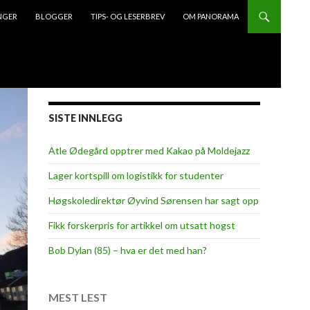
NGER
BLOGGER
TIPS- OG LESERBREV
OM PANORAMA
SISTE INNLEGG
Atle Ødegård opptrer med Kakao på Moldejazz
Lager kortspill om logistikk for studenter
Høgskoledirektør Øyvind Sørensen har sagt opp
Fikk forskerpris for artikkel om utsatt hogst
Bob Dylan (85) – hva er det med han?
MEST LEST