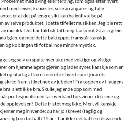
 Problemet med øving eller terping, som også etter hvert
ert med reiser, konserter, sure arrangører og fulle
ter, er at det på lengre sikt kan ha innflytelse på
n av selve produktet; i dette tilfellet musikken. Jeg ble rett
ei av musikk. Det har faktisk tatt meg bortimot 20 år å greie
piano igjen, og med dette bakteppet framstår kanskje
en og koblingen til fotball noe mindre mystisk.
gge seg selv en spalte hver uke med vektige og vittige
er om hjemmelagets gjøren og laden synes kanskje som en
nkel og ufarlig affære, men etter hvert som fjorårets
g skred fram stilnet noe av jubelen i Fra toppen av Haugens
ke bra, slett ikke bra. Skulle jeg ende opp som med
når profesjonalismen tar overhånd forsvinner den rene og
de opplevelsen? Dette fristet meg ikke. Men, vil kanskje
jenner meg innvende; du har jo skrevet (faglig og
messig) om fotball i 15 år – har ikke det hatt en tilsvarende