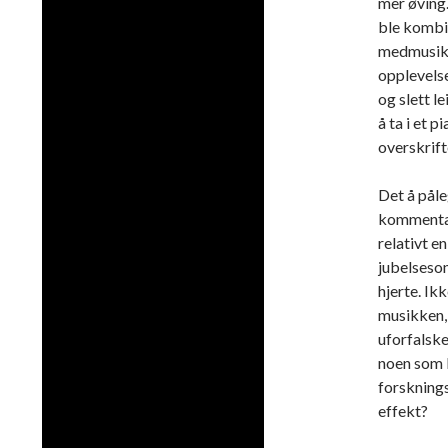
mer øving.
ble kombin
medmusikan
opplevelse
og slett l
å ta i et 
overskrift
Det å påle
kommentar
relativt e
jubelseson
hjerte. Ik
musikken, 
uforfalske
noen som k
forsknings
effekt?