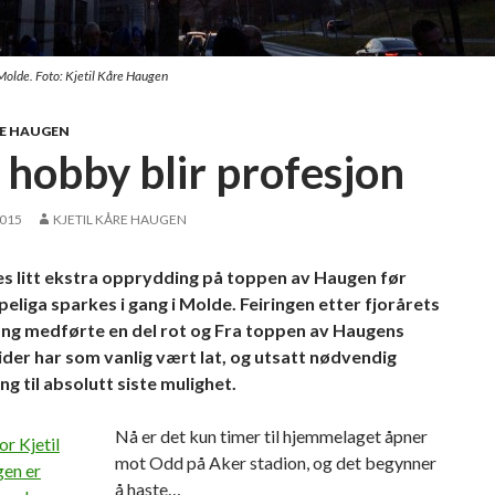
 Molde. Foto: Kjetil Kåre Haugen
RE HAUGEN
 hobby blir profesjon
2015
KJETIL KÅRE HAUGEN
s litt ekstra opprydding på toppen av Haugen før
peliga sparkes i gang i Molde. Feiringen etter fjorårets
ong medførte en del rot og Fra toppen av Haugens
er har som vanlig vært lat, og utsatt nødvendig
g til absolutt siste mulighet.
Nå er det kun timer til hjemmelaget åpner
mot Odd på Aker stadion, og det begynner
å haste…