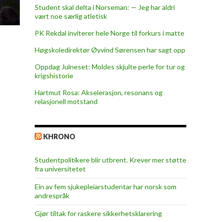
Student skal delta i Norseman: — Jeg har aldri
vært noe særlig atletisk
PK Rekdal inviterer hele Norge til forkurs i matte
Høgskoledirektør Øyvind Sørensen har sagt opp
Oppdag Julneset: Moldes skjulte perle for tur og
krigshistorie
Hartmut Rosa: Akselerasjon, resonans og
relasjonell motstand
KHRONO
Studentpolitikere blir utbrent. Krever mer støtte
fra universitetet
Ein av fem sjukepleiar­studentar har norsk som
andrespråk
Gjør tiltak for raskere sikkerhets­klarering