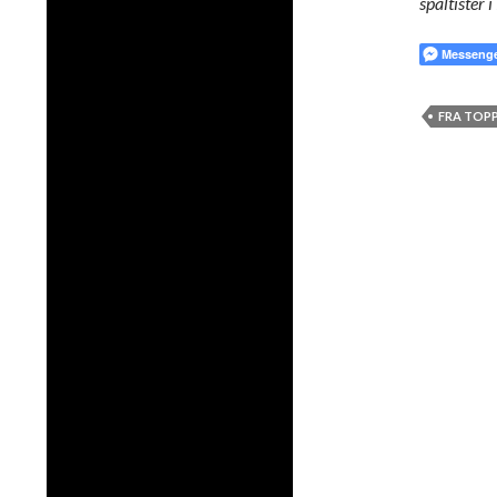
spaltister 
Messeng
FRA TOP