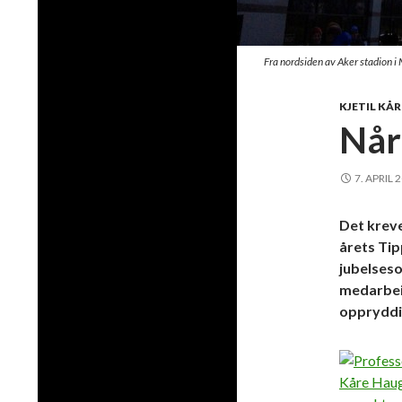
Fra nordsiden av Aker stadion i
KJETIL KÅ
Når
7. APRIL 
Det kreve
årets Tip
jubelses
medarbeid
oppryddin