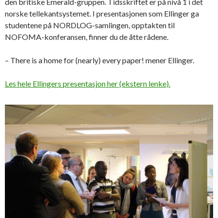
den britiske Emerald-gruppen. Tidsskriftet er på nivå 1 i det
norske tellekantsystemet. I presentasjonen som Ellinger ga
studentene på NORDLOG-samlingen, opptakten til
NOFOMA-konferansen, finner du de åtte rådene.
– There is a home for (nearly) every paper! mener Ellinger.
Les hele Ellingers presentasjon her (ekstern lenke).