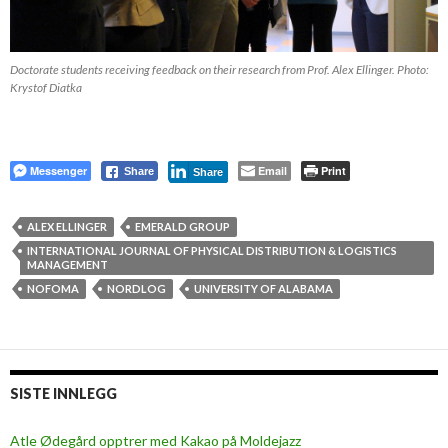
Doctorate students receiving feedback on their research from Prof. Alex Ellinger. Photo:
Krystof Diatka
Messenger
Email
Print
Share
Share
ALEX ELLINGER
EMERALD GROUP
INTERNATIONAL JOURNAL OF PHYSICAL DISTRIBUTION & LOGISTICS
MANAGEMENT
NOFOMA
NORDLOG
UNIVERSITY OF ALABAMA
SISTE INNLEGG
Atle Ødegård opptrer med Kakao på Moldejazz