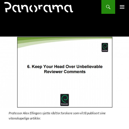
Søk
HOPP
PRIMÆ
TIL
INNHOLD
Professor Alex Ellingers sjette råd for forskere som vil få publisert sine
vitenskapelige artikler.