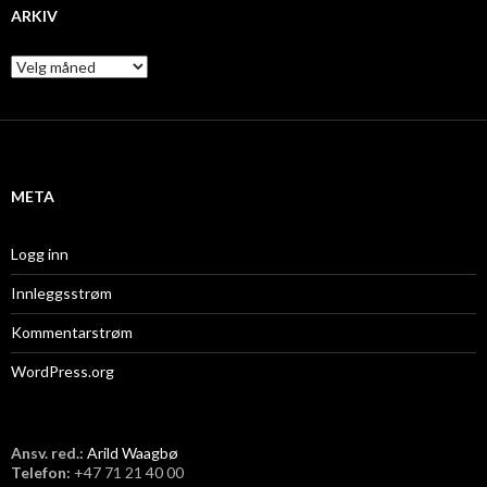
ARKIV
A
r
k
i
v
META
Logg inn
Innleggsstrøm
Kommentarstrøm
WordPress.org
Ansv. red.:
Arild Waagbø
Telefon:
​+47 71 21 40 00