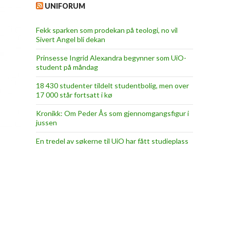
UNIFORUM
Fekk sparken som prodekan på teologi, no vil
Sivert Angel bli dekan
Prinsesse Ingrid Alexandra begynner som UiO-
student på måndag
18 430 studenter tildelt studentbolig, men over
17 000 står fortsatt i kø
Kronikk: Om Peder Ås som gjennomgangsfigur i
jussen
En tredel av søkerne til UiO har fått studieplass