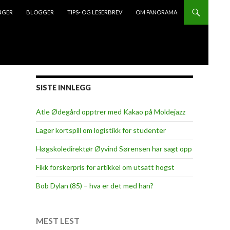
NGER
BLOGGER
TIPS- OG LESERBREV
OM PANORAMA
SISTE INNLEGG
Atle Ødegård opptrer med Kakao på Moldejazz
Lager kortspill om logistikk for studenter
Høgskoledirektør Øyvind Sørensen har sagt opp
Fikk forskerpris for artikkel om utsatt hogst
Bob Dylan (85) – hva er det med han?
MEST LEST