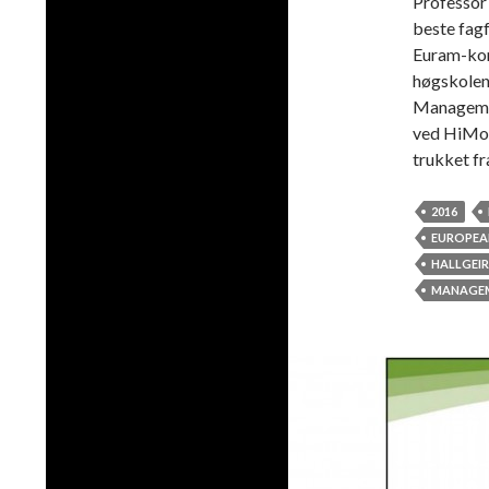
Professor
beste fagf
Euram-kon
høgskolen
Managemen
ved HiMol
trukket f
2016
EUROPEA
HALLGEI
MANAGE