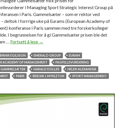
 Hallgeir Gammelsæter fikk prisen for
ellevurderer i Managing Sport Strategic Interest Group på
feransen i Paris. Gammelsæter – som er rektor ved
 – deltok i forrrige uke på Eurams (European Academy of
t) konferanse i Paris sammen med tre forskerkolleger
de. I begrunnelsen for å gi Gammelsæter prisen ble det
ram …
Fortsett å lese
H
→
e
d
BIRNIR EGILSSON
EMERALD GROUP
EURAM
r
N ACADEMY OF MANAGEMENT
FAGFELLEVURDERING
e
R GAMMELSÆTER
HARALD DOLLES
HELEN ALEXANDER
t
MENT
PARIS
REIDAR J. MYKLETUN
SPORT MANAGEMENT
s
o
m
b
e
s
t