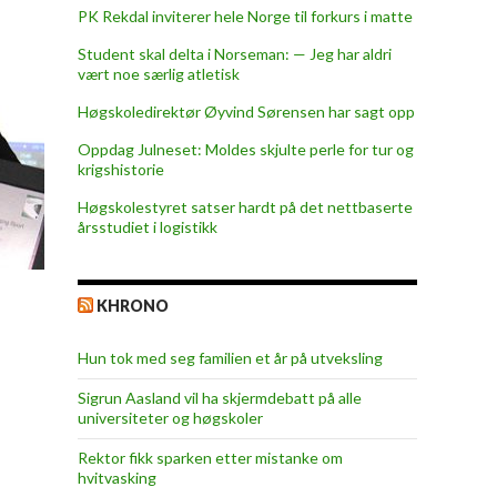
PK Rekdal inviterer hele Norge til forkurs i matte
Student skal delta i Norseman: — Jeg har aldri
vært noe særlig atletisk
Høgskoledirektør Øyvind Sørensen har sagt opp
Oppdag Julneset: Moldes skjulte perle for tur og
krigshistorie
Høgskolestyret satser hardt på det nettbaserte
årsstudiet i logistikk
KHRONO
Hun tok med seg familien et år på utveksling
Sigrun Aasland vil ha skjerm­debatt på alle
universiteter og høgskoler
Rektor fikk sparken etter mistanke om
hvitvasking