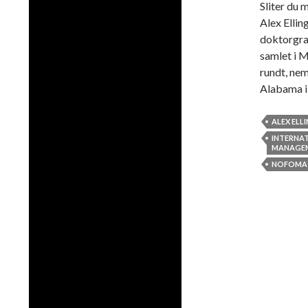
Sliter du 
Alex Ellin
doktorgra
samlet i M
rundt, nem
Alabama i
ALEX ELL
INTERNAT
MANAGE
NOFOMA