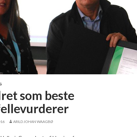
G
ret som beste
fellevurderer
016
ARILD JOHAN WAAGBØ