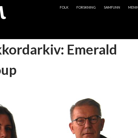
HOPP TIL INNHOLD
FOLK
FORSKNING
SAMFUNN
MENI
kkordarkiv: Emerald
oup