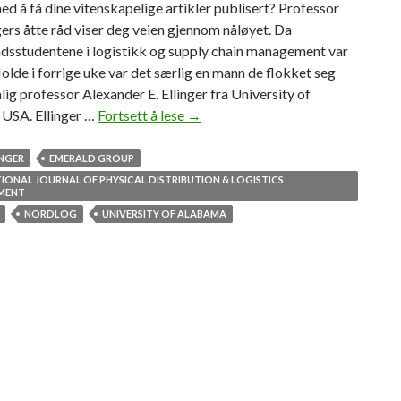
med å få dine vitenskapelige artikler publisert? Professor
gers åtte råd viser deg veien gjennom nåløyet. Da
dsstudentene i logistikk og supply chain management var
olde i forrige uke var det særlig en mann de flokket seg
lig professor Alexander E. Ellinger fra University of
 USA. Ellinger …
Fortsett å lese
S
→
l
i
INGER
EMERALD GROUP
k
IONAL JOURNAL OF PHYSICAL DISTRIBUTION & LOGISTICS
MENT
b
NORDLOG
UNIVERSITY OF ALABAMA
l
i
r
d
u
e
n
p
u