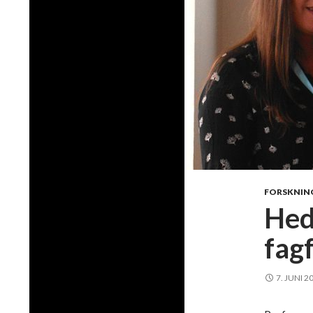
FORSKNIN
Hed
fag
7. JUNI 2