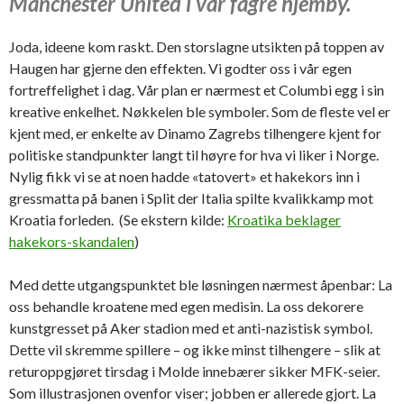
Manchester United i vår fagre hjemby.
Joda, ideene kom raskt. Den storslagne utsikten på toppen av
Haugen har gjerne den effekten. Vi godter oss i vår egen
fortreffelighet i dag. Vår plan er nærmest et Columbi egg i sin
kreative enkelhet. Nøkkelen ble symboler. Som de fleste vel er
kjent med, er enkelte av Dinamo Zagrebs tilhengere kjent for
politiske standpunkter langt til høyre for hva vi liker i Norge.
Nylig fikk vi se at noen hadde «tatovert» et hakekors inn i
gressmatta på banen i Split der Italia spilte kvalikkamp mot
Kroatia forleden. (Se ekstern kilde:
Kroatika beklager
hakekors-skandalen
)
Med dette utgangspunktet ble løsningen nærmest åpenbar: La
oss behandle kroatene med egen medisin. La oss dekorere
kunstgresset på Aker stadion med et anti-nazistisk symbol.
Dette vil skremme spillere – og ikke minst tilhengere – slik at
returoppgjøret tirsdag i Molde innebærer sikker MFK-seier.
Som illustrasjonen ovenfor viser; jobben er allerede gjort. La