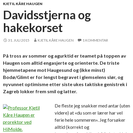
KJETIL KÅRE HAUGEN
Davidsstjerna og
hakekorset
31. JULI 2015
KJETIL KÅRE HAUGEN
1 KOMMENTAR
På tross av sommer og agurktid er teamet på toppen av
Haugen som alltid engasjerte og orienterte. De triste
hjemmetapene mot Haugesund og (ikke minst)
Bodø/Glimt er for lengst begravet i glemselens slør, og
nyvunnet optimisme etter siste ukes taktiske genistrek i
Zagreb lokker frem smil og latter.
De fleste jeg snakker med antar (uten
videre) at «du som er lærer har vel
ferie hele sommeren». Jeg forsøker
alltid (korrekt og