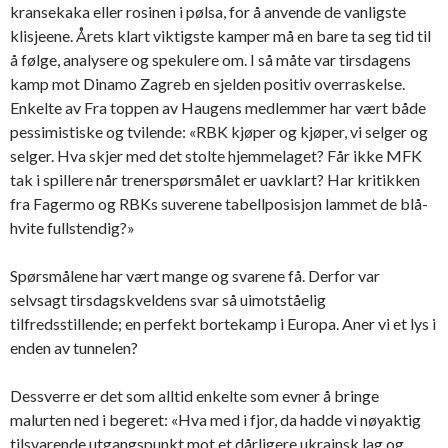
kransekaka eller rosinen i pølsa, for å anvende de vanligste
klisjeene. Årets klart viktigste kamper må en bare ta seg tid til
å følge, analysere og spekulere om. I så måte var tirsdagens
kamp mot Dinamo Zagreb en sjelden positiv overraskelse.
Enkelte av Fra toppen av Haugens medlemmer har vært både
pessimistiske og tvilende: «RBK kjøper og kjøper, vi selger og
selger. Hva skjer med det stolte hjemmelaget? Får ikke MFK
tak i spillere når trenerspørsmålet er uavklart? Har kritikken
fra Fagermo og RBKs suverene tabellposisjon lammet de blå-
hvite fullstendig?»
Spørsmålene har vært mange og svarene få. Derfor var
selvsagt tirsdagskveldens svar så uimotståelig
tilfredsstillende; en perfekt bortekamp i Europa. Aner vi et lys i
enden av tunnelen?
Dessverre er det som alltid enkelte som evner å bringe
malurten ned i begeret: «Hva med i fjor, da hadde vi nøyaktig
tilsvarende utgangspunkt mot et dårligere ukrainsk lag og