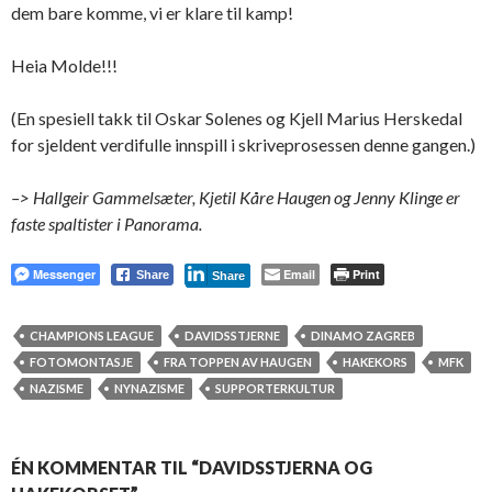
dem bare komme, vi er klare til kamp!
Heia Molde!!!
(En spesiell takk til Oskar Solenes og Kjell Marius Herskedal
for sjeldent verdifulle innspill i skriveprosessen denne gangen.)
–> Hallgeir Gammelsæter, Kjetil Kåre Haugen og Jenny Klinge er
faste spaltister i Panorama.
Messenger
Email
Print
Share
Share
CHAMPIONS LEAGUE
DAVIDSSTJERNE
DINAMO ZAGREB
FOTOMONTASJE
FRA TOPPEN AV HAUGEN
HAKEKORS
MFK
NAZISME
NYNAZISME
SUPPORTERKULTUR
ÉN KOMMENTAR TIL “DAVIDSSTJERNA OG