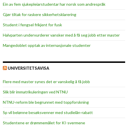
Ein av fem sjukepleiar­studentar har norsk som andrespråk
Gjør tiltak for raskere sikkerhets­klarering
Student i fengsel frikjent for fusk
Halvparten undervurderer vansker med å få seg jobb etter master
Mangedoblet opptak av internasjonale studenter
UNIVERSITETSAVISA
Flere med master synes det er vanskelig å få jobb
Slik blir immatrikuleringen ved NTNU
NTNU-reform ble begrunnet med toppforskning
Sp vil belønne besøksvenner med studielån-rabatt
Studentene er drømmemålet for KI-svermene