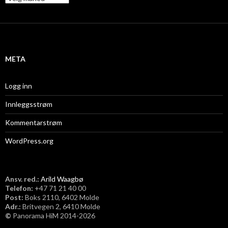
r
k
i
v
META
Logg inn
Innleggsstrøm
Kommentarstrøm
WordPress.org
Ansv. red.:
Arild Waagbø
Telefon:
​+47 71 21 40 00
Post:
Boks 2110, 6402 Molde
Adr.:
Britvegen 2, 6410 Molde
©
Panorama HiM 2014-2026