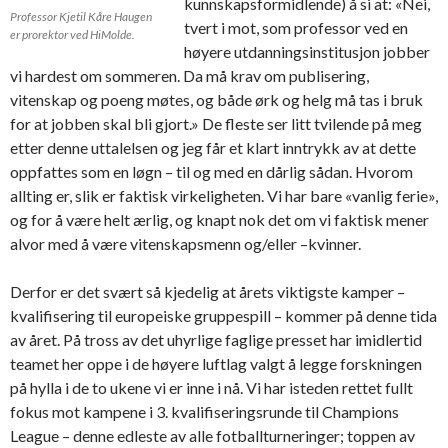
kunnskapsformidlende) å si at: «Nei,
Professor Kjetil Kåre Haugen
tvert i mot, som professor ved en
er prorektor ved HiMolde.
høyere utdanningsinstitusjon jobber
vi hardest om sommeren. Da må krav om publisering,
vitenskap og poeng møtes, og både ørk og helg må tas i bruk
for at jobben skal bli gjort.» De fleste ser litt tvilende på meg
etter denne uttalelsen og jeg får et klart inntrykk av at dette
oppfattes som en løgn – til og med en dårlig sådan. Hvorom
allting er, slik er faktisk virkeligheten. Vi har bare «vanlig ferie»,
og for å være helt ærlig, og knapt nok det om vi faktisk mener
alvor med å være vitenskapsmenn og/eller –kvinner.
Derfor er det svært så kjedelig at årets viktigste kamper –
kvalifisering til europeiske gruppespill – kommer på denne tida
av året. På tross av det uhyrlige faglige presset har imidlertid
teamet her oppe i de høyere luftlag valgt å legge forskningen
på hylla i de to ukene vi er inne i nå. Vi har isteden rettet fullt
fokus mot kampene i 3. kvalifiseringsrunde til Champions
League – denne edleste av alle fotballturneringer; toppen av