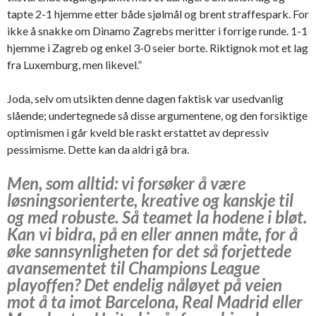
tapte 2-1 hjemme etter både sjølmål og brent straffespark. For
ikke å snakke om Dinamo Zagrebs meritter i forrige runde. 1-1
hjemme i Zagreb og enkel 3-0 seier borte. Riktignok mot et lag
fra Luxemburg, men likevel.”
Joda, selv om utsikten denne dagen faktisk var usedvanlig
slående; undertegnede så disse argumentene, og den forsiktige
optimismen i går kveld ble raskt erstattet av depressiv
pessimisme. Dette kan da aldri gå bra.
Men, som alltid: vi forsøker å være
løsningsorienterte, kreative og kanskje til
og med robuste. Så teamet la hodene i bløt.
Kan vi bidra, på en eller annen måte, for å
øke sannsynligheten for det så forjettede
avansementet til Champions League
playoffen? Det endelig nåløyet på veien
mot å ta imot Barcelona, Real Madrid eller