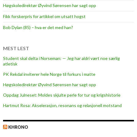
Høgskoledirektør Øyvind Sørensen har sagt opp
Fikk forskerpris for artikkel om utsatt hogst
Bob Dylan (85) – hva er det med han?
MEST LEST
Student skal delta i Norseman: — Jeg har aldri vært noe særlig
atletisk
PK Rekdal inviterer hele Norge til forkurs i matte
Høgskoledirektør Øyvind Sørensen har sagt opp
Oppdag Julneset: Moldes skjulte perle for tur og krigshistorie
Hartmut Rosa: Akselerasjon, resonans og relasjonell motstand
KHRONO