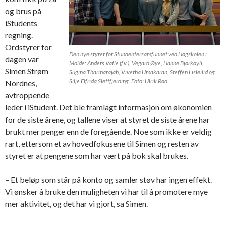
og brus på
iStudents
regning.
Ordstyrer for
Den nye styret for Stundentersamfunnet ved Høgskolen i
dagen var
Molde: Anders Vatle (f.v.), Vegard Øye, Hanne Bjørkøyli,
Simen Strøm
Sugina Tharmarajah, Vivetha Umakaran, Steffen Lisleilid og
Silje Elfrida Slettfjerding. Foto: Ulrik Rød
Nordnes,
avtroppende
leder i iStudent. Det ble framlagt informasjon om økonomien
for de siste årene, og tallene viser at styret de siste årene har
brukt mer penger enn de foregående. Noe som ikke er veldig
rart, ettersom et av hovedfokusene til Simen og resten av
styret er at pengene som har vært på bok skal brukes.
– Et beløp som står på konto og samler støv har ingen effekt.
Vi ønsker å bruke den muligheten vi har til å promotere mye
mer aktivitet, og det har vi gjort, sa Simen.