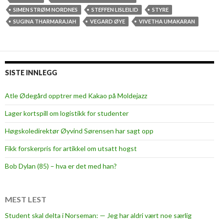
SIMEN STRØM NORDNES
STEFFEN LISLEILID
STYRE
SUGINA THARMARAJAH
VEGARD ØYE
VIVETHA UMAKARAN
SISTE INNLEGG
Atle Ødegård opptrer med Kakao på Moldejazz
Lager kortspill om logistikk for studenter
Høgskoledirektør Øyvind Sørensen har sagt opp
Fikk forskerpris for artikkel om utsatt hogst
Bob Dylan (85) – hva er det med han?
MEST LEST
Student skal delta i Norseman: — Jeg har aldri vært noe særlig