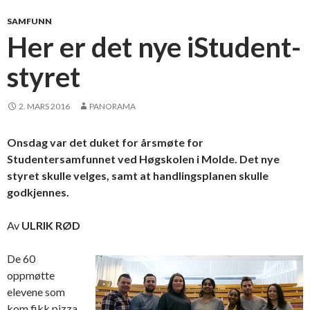
SAMFUNN
Her er det nye iStudent-
styret
2. MARS 2016
PANORAMA
Onsdag var det duket for årsmøte for
Studentersamfunnet ved Høgskolen i Molde. Det nye
styret skulle velges, samt at handlingsplanen skulle
godkjennes.
Av
ULRIK RØD
De 60
oppmøtte
elevene som
kom fikk pizza