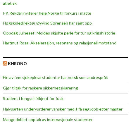
atletisk
PK Rekdal inviterer hele Norge til forkurs i matte
Høgskoledirektør Øyvind Sørensen har sagt opp
Oppdag Julneset: Moldes skjulte perle for tur og krigshistorie
Hartmut Rosa: Akselerasjon, resonans og relasjonell motstand
KHRONO
Ein av fem sjukepleiar­studentar har norsk som andrespråk
Gjør tiltak for raskere sikkerhets­klarering
Student i fengsel frikjent for fusk
Halvparten undervurderer vansker med å få seg jobb etter master
Mangedoblet opptak av internasjonale studenter