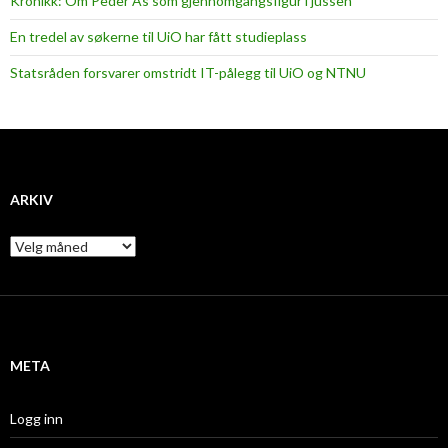
Kronikk: Om Peder Ås som gjennomgangsfigur i jussen
En tredel av søkerne til UiO har fått studieplass
Statsråden forsvarer omstridt IT-pålegg til UiO og NTNU
ARKIV
A
r
k
i
v
META
Logg inn