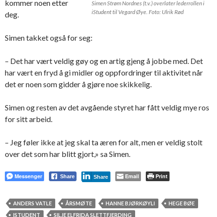
kommer noen etter
Simen Strøm Nordnes (t.v.) overlater lederrollen i
iStudent til Vegard Øye. Foto: Ulrik Rød
deg.
Simen takket også for seg:
– Det har vært veldig gøy og en artig gjeng å jobbe med. Det
har vært en fryd å gi midler og oppfordringer til aktivitet når
det er noen som gidder å gjøre noe skikkelig.
Simen og resten av det avgående styret har fått veldig mye ros
for sitt arbeid.
– Jeg føler ikke at jeg skal ta æren for alt, men er veldig stolt
over det som har blitt gjort,» sa Simen.
Messenger
Email
Print
Share
Share
ANDERS VATLE
ÅRSMØTE
HANNE BJØRKØYLI
HEGE BØE
ISTUDENT
SILJE ELFRIDA SLETTFJERDING