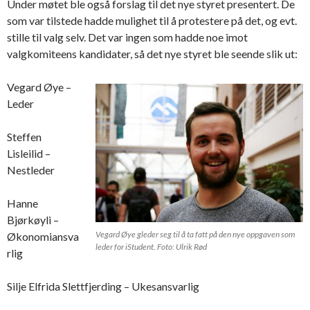
Under møtet ble også forslag til det nye styret presentert. De
som var tilstede hadde mulighet til å protestere på det, og evt.
stille til valg selv. Det var ingen som hadde noe imot
valgkomiteens kandidater, så det nye styret ble seende slik ut:
Vegard Øye –
Leder
Steffen
Lisleilid –
Nestleder
Hanne
Bjørkøyli –
Vegard Øye gleder seg til å ta fatt på den nye oppgaven som
Økonomiansva
leder for iStudent. Foto: Ulrik Rød
rlig
Silje Elfrida Slettfjerding – Ukesansvarlig