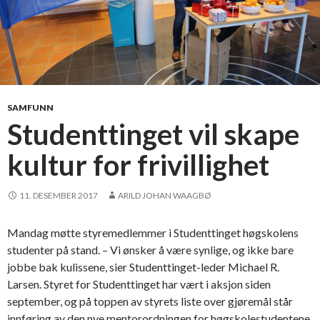
SAMFUNN
Studenttinget vil skape
kultur for frivillighet
11. DESEMBER 2017
ARILD JOHAN WAAGBØ
Mandag møtte styremedlemmer i Studenttinget høgskolens
studenter på stand. – Vi ønsker å være synlige, og ikke bare
jobbe bak kulissene, sier Studenttinget-leder Michael R.
Larsen. Styret for Studenttinget har vært i aksjon siden
september, og på toppen av styrets liste over gjøremål står
innføring av den nye mentorordningen for høgskolestudentene,