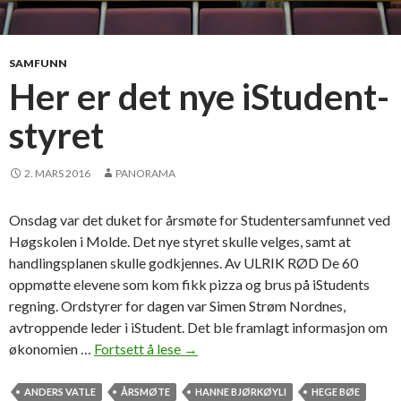
e
n
t
SAMFUNN
-
Her er det nye iStudent-
o
styret
r
g
a
2. MARS 2016
PANORAMA
n
i
Onsdag var det duket for årsmøte for Studentersamfunnet ved
s
Høgskolen i Molde. Det nye styret skulle velges, samt at
a
handlingsplanen skulle godkjennes. Av ULRIK RØD De 60
s
oppmøtte elevene som kom fikk pizza og brus på iStudents
j
regning. Ordstyrer for dagen var Simen Strøm Nordnes,
o
avtroppende leder i iStudent. Det ble framlagt informasjon om
n
økonomien …
Fortsett å lese
H
→
e
e
n
r
ANDERS VATLE
ÅRSMØTE
HANNE BJØRKØYLI
HEGE BØE