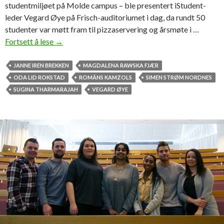
r
studentmiljøet på Molde campus – ble presentert iStudent-
e
leder Vegard Øye på Frisch-auditoriumet i dag, da rundt 50
t
studenter var møtt fram til pizzaservering og årsmøte i …
k
Fortsett å lese
O
→
a
m
n
s
JANNE IREN BREKKEN
MAGDALENA RAWSKA FJÆR
b
e
ODA LID ROKSTAD
ROMÂNS KAMZOLS
SIMEN STRØM NORDNES
l
t
SUGINA THARMARAJAH
VEGARD ØYE
i
n
a
i
n
n
n
g
u
e
l
n
e
i
r
s
t
t
u
d