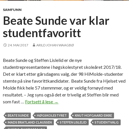
a
p
SAMFUNN
e
Beate Sunde var klar
k
studentfavoritt
u
l
t
24. MAI 2017
ARILD JOHAN WAAGBØ
u
r
Beate Sunde og Steffen Lislelid er de nye
f
studentrepresentantene i høgskolestyret skoleåret 2017/18.
o
Det er klart etter gårsdagens valg, der 98 HiMolde-studenter
r
stemte på sine favorittkandidater. Beate Sunde fra Hjelset ved
f
Molde fikk hele 57 stemmmer, og er veldig fornøyd med
r
resultatet. – Jeg syns også det er trivelig at Steffen blir med
i
som fast …
Fortsett å lese
B
→
v
e
i
a
BEATE SUNDE
HØGSKOLESTYRET
KNUT HOFGAARD EIKRE
l
t
MADS BRATLAND CLAUSSEN
STEFFEN LISLELID
STUDENTVALG
l