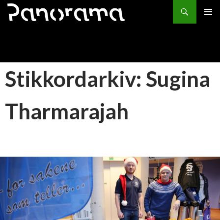
Søk
HOPP
PRIMÆ
TIL
INNHOLD
Stikkordarkiv: Sugina
Tharmarajah