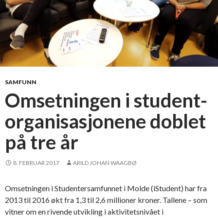
n
t
e
r
t
i
l
SAMFUNN
h
Omsetningen i student-
ø
organisasjonene doblet
g
s
på tre år
k
o
l
8. FEBRUAR 2017
ARILD JOHAN WAAGBØ
e
s
Omsetningen i Studentersamfunnet i Molde (iStudent) har fra
t
2013 til 2016 økt fra 1,3 til 2,6 millioner kroner. Tallene – som
y
vitner om en rivende utvikling i aktivitetsnivået i