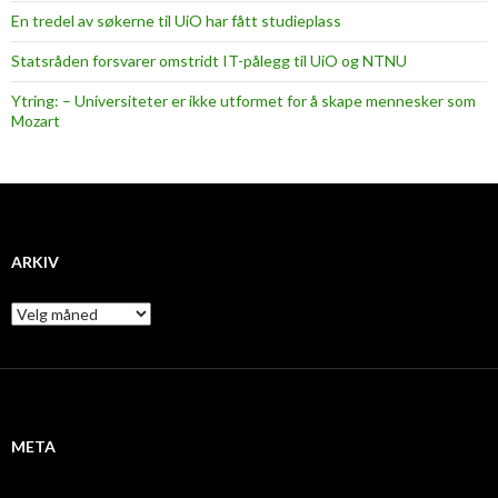
En tredel av søkerne til UiO har fått studieplass
Statsråden forsvarer omstridt IT-pålegg til UiO og NTNU
Ytring: – Universiteter er ikke utformet for å skape mennesker som
Mozart
ARKIV
A
r
k
i
v
META