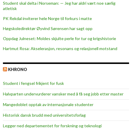
Student skal delta i Norseman: — Jeg har aldri vært noe særlig
y
atletisk
r
PK Rekdal inviterer hele Norge til forkurs i matte
e
t
Høgskoledirektør Øyvind Sørensen har sagt opp
Oppdag Julneset: Moldes skjulte perle for tur og krigshistorie
Hartmut Rosa: Akselerasjon, resonans og relasjonell motstand
KHRONO
Student i fengsel frikjent for fusk
Halvparten undervurderer vansker med å få seg jobb etter master
Mangedoblet opptak av internasjonale studenter
Historisk dansk brudd med universitetsforlag
Legger ned departementet for forskning og teknologi