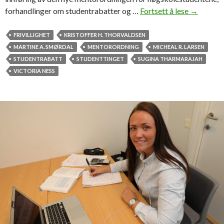
forhandlinger om studentrabatter og …
Fortsett å lese
S
→
t
u
FRIVILLIGHET
KRISTOFFER H. THORVALDSEN
d
MARTINE A. SMØRDAL
MENTORORDNING
MICHEAL R. LARSEN
e
STUDENTRABATT
STUDENTTINGET
SUGINA THARMARAJAH
n
VICTORIA NESS
t
t
i
n
g
e
t
v
i
l
s
k