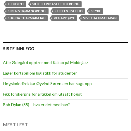
e
e
ISTUDENT
SILJE ELFRIDA SLETTFJERDING
d
r
SIMEN STRØM NORDNES
STEFFEN LISLEILID
STYRE
o
d
SUGINA THARMARAJAH
VEGARD ØYE
VIVETHA UMAKARAN
b
e
l
t
e
n
t
y
SISTE INNLEGG
p
e
å
i
Atle Ødegård opptrer med Kakao på Moldejazz
t
S
r
Lager kortspill om logistikk for studenter
t
e
u
Høgskoledirektør Øyvind Sørensen har sagt opp
å
d
r
Fikk forskerpris for artikkel om utsatt hogst
e
n
Bob Dylan (85) – hva er det med han?
t
-
s
MEST LEST
t