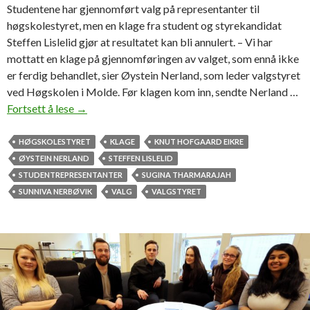
e
Studentene har gjennomført valg på representanter til
t
høgskolestyret, men en klage fra student og styrekandidat
i
Steffen Lislelid gjør at resultatet kan bli annulert. – Vi har
l
mottatt en klage på gjennomføringen av valget, som ennå ikke
h
er ferdig behandlet, sier Øystein Nerland, som leder valgstyret
ø
ved Høgskolen i Molde. Før klagen kom inn, sendte Nerland …
g
Fortsett å lese
V
→
s
a
k
l
HØGSKOLESTYRET
KLAGE
KNUT HOFGAARD EIKRE
o
g
ØYSTEIN NERLAND
STEFFEN LISLELID
l
e
STUDENTREPRESENTANTER
SUGINA THARMARAJAH
e
t
SUNNIVA NERBØVIK
VALG
VALGSTYRET
s
a
t
v
y
s
r
t
e
u
t
d
e