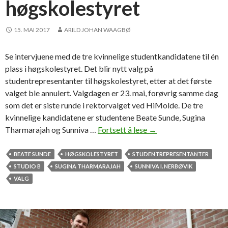
høgskolestyret
t
f
a
15. MAI 2017
ARILD JOHAN WAAGBØ
v
o
Se intervjuene med de tre kvinnelige studentkandidatene til én
r
plass i høgskolestyret. Det blir nytt valg på
i
studentrepresentanter til høgskolestyret, etter at det første
t
valget ble annulert. Valgdagen er 23. mai, forøvrig samme dag
t
som det er siste runde i rektorvalget ved HiMolde. De tre
kvinnelige kandidatene er studentene Beate Sunde, Sugina
Tharmarajah og Sunniva …
Fortsett å lese
H
→
e
r
BEATE SUNDE
HØGSKOLESTYRET
STUDENTREPRESENTANTER
e
STUDIO B
SUGINA THARMARAJAH
SUNNIVA I. NERBØVIK
r
VALG
d
e
t
r