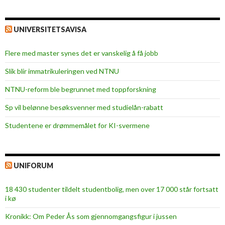
UNIVERSITETSAVISA
Flere med master synes det er vanskelig å få jobb
Slik blir immatrikuleringen ved NTNU
NTNU-reform ble begrunnet med toppforskning
Sp vil belønne besøksvenner med studielån-rabatt
Studentene er drømmemålet for KI-svermene
UNIFORUM
18 430 studenter tildelt studentbolig, men over 17 000 står fortsatt
i kø
Kronikk: Om Peder Ås som gjennomgangsfigur i jussen