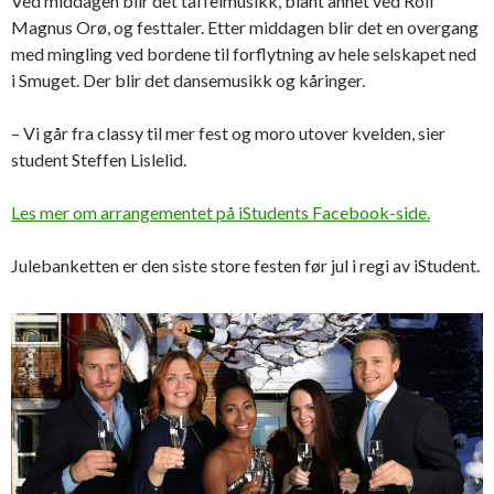
Ved middagen blir det taffelmusikk, blant annet ved Rolf
Magnus Orø, og festtaler. Etter middagen blir det en overgang
med mingling ved bordene til forflytning av hele selskapet ned
i Smuget. Der blir det dansemusikk og kåringer.
– Vi går fra classy til mer fest og moro utover kvelden, sier
student Steffen Lislelid.
Les mer om arrangementet på iStudents Facebook-side.
Julebanketten er den siste store festen før jul i regi av iStudent.