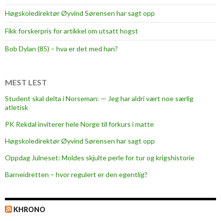
Høgskoledirektør Øyvind Sørensen har sagt opp
Fikk forskerpris for artikkel om utsatt hogst
Bob Dylan (85) – hva er det med han?
MEST LEST
Student skal delta i Norseman: — Jeg har aldri vært noe særlig
atletisk
PK Rekdal inviterer hele Norge til forkurs i matte
Høgskoledirektør Øyvind Sørensen har sagt opp
Oppdag Julneset: Moldes skjulte perle for tur og krigshistorie
Barneidretten – hvor regulert er den egentlig?
KHRONO