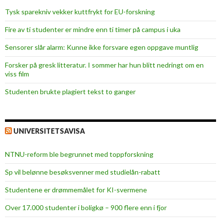
Tysk sparekniv vekker kuttfrykt for EU-forskning
Fire av ti studenter er mindre enn ti timer på campus i uka
Sensorer slår alarm: Kunne ikke forsvare egen oppgave muntlig
Forsker på gresk litteratur. I sommer har hun blitt nedringt om en
viss film
Studenten brukte plagiert tekst to ganger
UNIVERSITETSAVISA
NTNU-reform ble begrunnet med toppforskning
Sp vil belønne besøksvenner med studielån-rabatt
Studentene er drømmemålet for KI-svermene
Over 17.000 studenter i boligkø – 900 flere enn i fjor