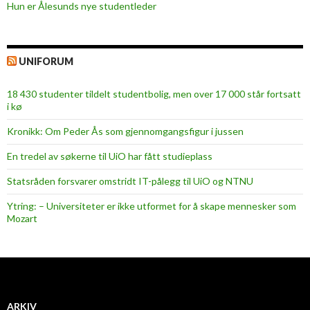
Hun er Ålesunds nye studentleder
UNIFORUM
18 430 studenter tildelt studentbolig, men over 17 000 står fortsatt
i kø
Kronikk: Om Peder Ås som gjennomgangsfigur i jussen
En tredel av søkerne til UiO har fått studieplass
Statsråden forsvarer omstridt IT-pålegg til UiO og NTNU
Ytring: – Universiteter er ikke utformet for å skape mennesker som
Mozart
ARKIV