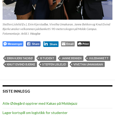
Steffen Lislelid (f.v.), Eirin Kjerstadbø, Vivetha Umakaran, Janne Bekken og Knut Eivind
Bjerke ønsker velkommen julebankett i 90-metersskogen på Molde Campus.
Fotomontasje: Arild J. Waagbø
Messenger
Email
Print
Share
Share
EIRIN KJERSTADBØ
ISTUDENT
JANNE BEKKEN
JULEBANKETT
KNUT EIVIND BJERKE
STEFFEN LISLELID
VIVETHA UMAKARAN
SISTE INNLEGG
Atle Ødegård opptrer med Kakao på Moldejazz
Lager kortspill om logistikk for studenter