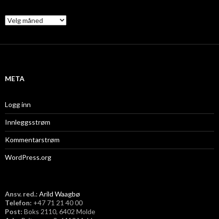
A
r
k
i
v
META
Logg inn
Innleggsstrøm
Kommentarstrøm
WordPress.org
Ansv. red.:
Arild Waagbø
Telefon:
​+47 71 21 40 00
Post:
Boks 2110, 6402 Molde