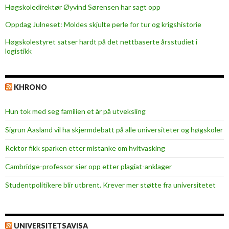
Høgskoledirektør Øyvind Sørensen har sagt opp
Oppdag Julneset: Moldes skjulte perle for tur og krigshistorie
Høgskolestyret satser hardt på det nettbaserte årsstudiet i
logistikk
KHRONO
Hun tok med seg familien et år på utveksling
Sigrun Aasland vil ha skjerm­debatt på alle universiteter og høgskoler
Rektor fikk sparken etter mistanke om hvitvasking
Cambridge-professor sier opp etter plagiat-anklager
Studentpolitikere blir utbrent. Krever mer støtte fra universitetet
UNIVERSITETSAVISA