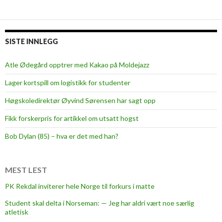
SISTE INNLEGG
Atle Ødegård opptrer med Kakao på Moldejazz
Lager kortspill om logistikk for studenter
Høgskoledirektør Øyvind Sørensen har sagt opp
Fikk forskerpris for artikkel om utsatt hogst
Bob Dylan (85) – hva er det med han?
MEST LEST
PK Rekdal inviterer hele Norge til forkurs i matte
Student skal delta i Norseman: — Jeg har aldri vært noe særlig
atletisk