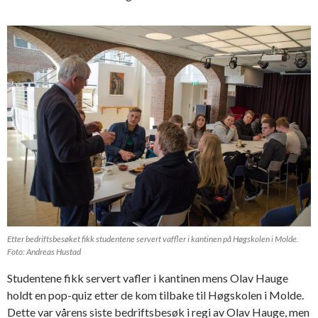
Etter bedriftsbesøket fikk studentene servert vaffler i kantinen på Høgskolen i Molde.
Foto: Andreas Hustad
Studentene fikk servert vafler i kantinen mens Olav Hauge
holdt en pop-quiz etter de kom tilbake til Høgskolen i Molde.
Dette var vårens siste bedriftsbesøk i regi av Olav Hauge, men