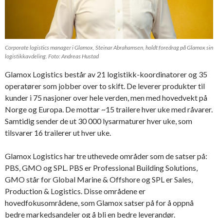
Corporate logistics manager i Glamox, Steinar Abrahamsen, holdt foredrag på Glamox sin
logistikkavdeling. Foto: Andreas Hustad
Glamox Logistics består av 21 logistikk-koordinatorer og 35
operatører som jobber over to skift. De leverer produkter til
kunder i 75 nasjoner over hele verden, men med hovedvekt på
Norge og Europa. De mottar ~15 trailere hver uke med råvarer.
Samtidig sender de ut 30 000 lysarmaturer hver uke, som
tilsvarer 16 trailerer ut hver uke.
Glamox Logistics har tre uthevede områder som de satser på:
PBS, GMO og SPL. PBS er Professional Building Solutions,
GMO står for Global Marine & Offshore og SPL er Sales,
Production & Logistics. Disse områdene er
hovedfokusområdene, som Glamox satser på for å oppnå
bedre markedsandeler og å bli en bedre leverandør.