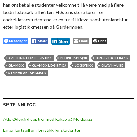
han ønsket alle studenter velkomne til å være med på flere
bedriftsbesøk til høsten. Høstens store turer for
andreklassestudentene, er en tur til Kleve, samt utenlandstur
etter logistikkmessen på Gardermoen.
Messenger
Email
Print
Share
Share
AVDELING FOR LOGISTIKK
BEDRIFTSBESØK
BIRGER HATLEBAKK
GLAMOX
GLAMOX LOGISTICS
LOGISTIKK
OLAV HAUGE
STEINAR ABRAHAMSEN
SISTE INNLEGG
Atle Ødegård opptrer med Kakao på Moldejazz
Lager kortspill om logistikk for studenter