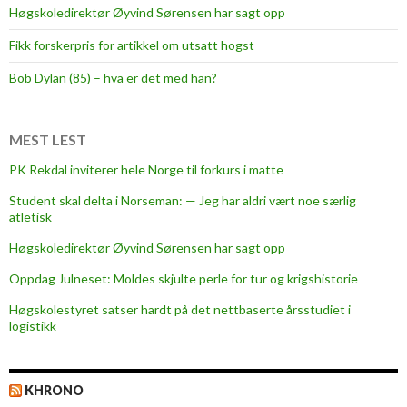
Høgskoledirektør Øyvind Sørensen har sagt opp
Fikk forskerpris for artikkel om utsatt hogst
Bob Dylan (85) – hva er det med han?
MEST LEST
PK Rekdal inviterer hele Norge til forkurs i matte
Student skal delta i Norseman: — Jeg har aldri vært noe særlig
atletisk
Høgskoledirektør Øyvind Sørensen har sagt opp
Oppdag Julneset: Moldes skjulte perle for tur og krigshistorie
Høgskolestyret satser hardt på det nettbaserte årsstudiet i
logistikk
KHRONO