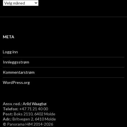
A
r
k
i
v
META
Logg inn
Innleggsstrøm
Kommentarstrøm
WordPress.org
Ansv. red.:
Arild Waagbø
Telefon:
​+47 71 21 40 00
Post:
Boks 2110, 6402 Molde
Adr.:
Britvegen 2, 6410 Molde
©
Panorama HiM 2014-2026