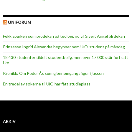
UNIFORUM
Fekk sparken som prodekan på teologi, no vil Sivert Angel bli dekan
Prinsesse Ingrid Alexandra begynner som UiO-student på måndag
18 430 studenter tildelt studentbolig, men over 17 000 står fortsatt
i kø
Kronikk: Om Peder Ås som gjennomgangsfigur i jussen
En tredel av søkerne til UiO har fått studieplass
ARKIV