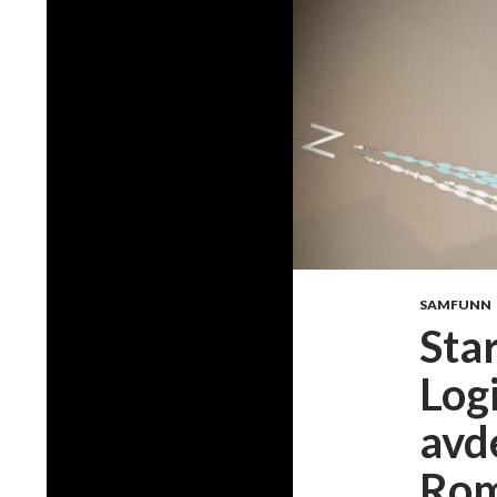
SAMFUNN
Sta
Log
avd
Rom