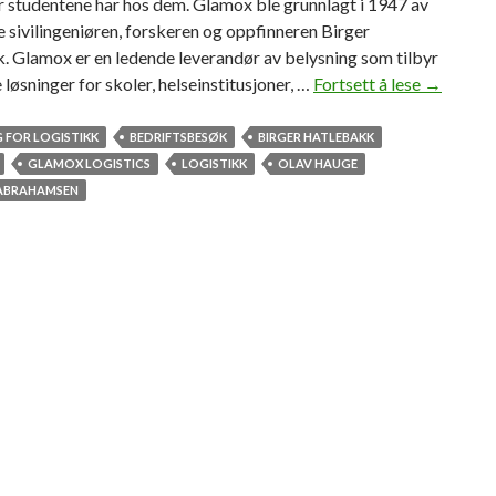
r studentene har hos dem. Glamox ble grunnlagt i 1947 av
d
 sivilingeniøren, forskeren og oppfinneren Birger
e
. Glamox er en ledende leverandør av belysning som tilbyr
l
løsninger for skoler, helseinstitusjoner, …
Fortsett å lese
B
→
i
e
n
d
 FOR LOGISTIKK
BEDRIFTSBESØK
BIRGER HATLEBAKK
g
r
GLAMOX LOGISTICS
LOGISTIKK
OLAV HAUGE
i
i
 ABRAHAMSEN
M
f
ø
t
r
s
e
b
o
e
g
s
R
ø
o
k
m
:
s
G
d
l
a