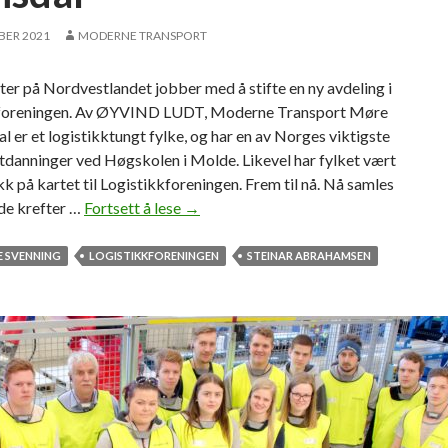
BER 2021
MODERNE TRANSPORT
er på Nordvestlandet jobber med å stifte en ny avdeling i
foreningen. Av ØYVIND LUDT, Moderne Transport Møre
 er et logistikktungt fylke, og har en av Norges viktigste
tdanninger ved Høgskolen i Molde. Likevel har fylket vært
ekk på kartet til Logistikkforeningen. Frem til nå. Nå samles
de krefter …
Fortsett å lese
S
→
t
a
E SVENNING
LOGISTIKKFORENINGEN
STEINAR ABRAHAMSEN
r
t
e
r
L
o
g
i