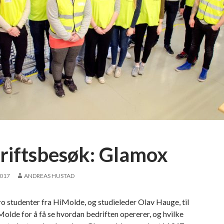
s
t
i
k
k
f
o
r
e
n
i
n
riftsbesøk: Glamox
g
e
2017
ANDREAS HUSTAD
n
-
 studenter fra HiMolde, og studieleder Olav Hauge, til
a
olde for å få se hvordan bedriften opererer, og hvilke
v