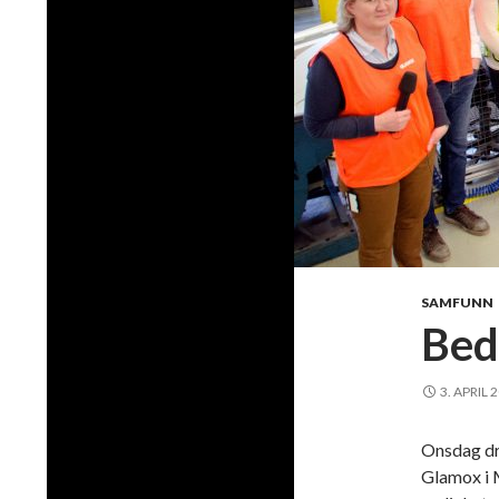
SAMFUNN
Bed
3. APRIL 
Onsdag dro
Glamox i M