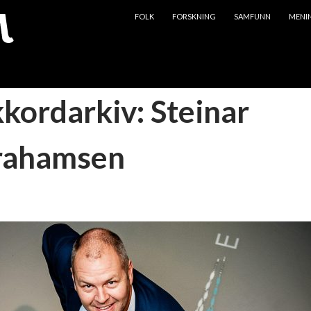
HOPP TIL INNHOLD
FOLK
FORSKNING
SAMFUNN
MENI
kkordarkiv: Steinar
rahamsen