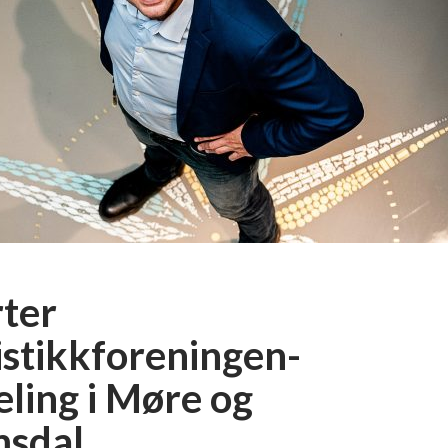
rter
istikkforeningen-
eling i Møre og
sdal