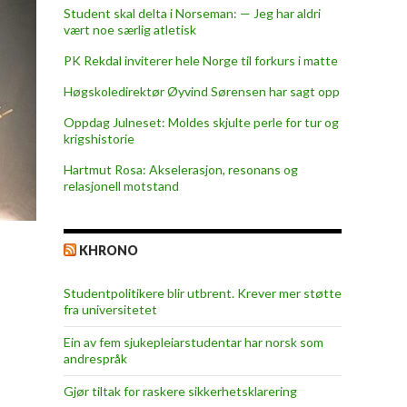
Student skal delta i Norseman: — Jeg har aldri
vært noe særlig atletisk
PK Rekdal inviterer hele Norge til forkurs i matte
Høgskoledirektør Øyvind Sørensen har sagt opp
Oppdag Julneset: Moldes skjulte perle for tur og
krigshistorie
Hartmut Rosa: Akselerasjon, resonans og
relasjonell motstand
KHRONO
Studentpolitikere blir utbrent. Krever mer støtte
fra universitetet
Ein av fem sjukepleiar­studentar har norsk som
andrespråk
Gjør tiltak for raskere sikkerhets­klarering