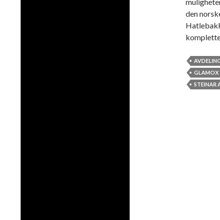
mulighete
den norske
Hatlebakk
komplette 
AVDELING
GLAMOX
STEINAR