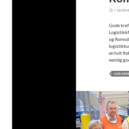
7. DESEM
Gode kreft
Logistikk
og Romsdal
logistikku
en hvit fl
nemlig go
GEIR ARN