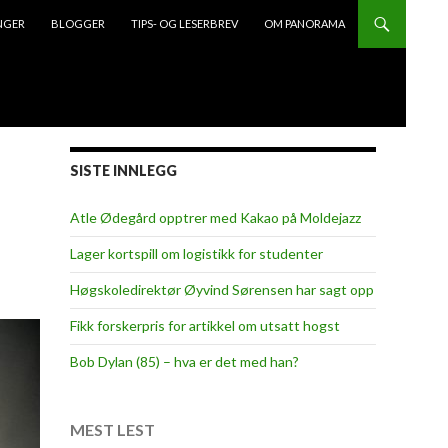
NGER
BLOGGER
TIPS- OG LESERBREV
OM PANORAMA
SISTE INNLEGG
Atle Ødegård opptrer med Kakao på Moldejazz
Lager kortspill om logistikk for studenter
Høgskoledirektør Øyvind Sørensen har sagt opp
Fikk forskerpris for artikkel om utsatt hogst
Bob Dylan (85) – hva er det med han?
MEST LEST