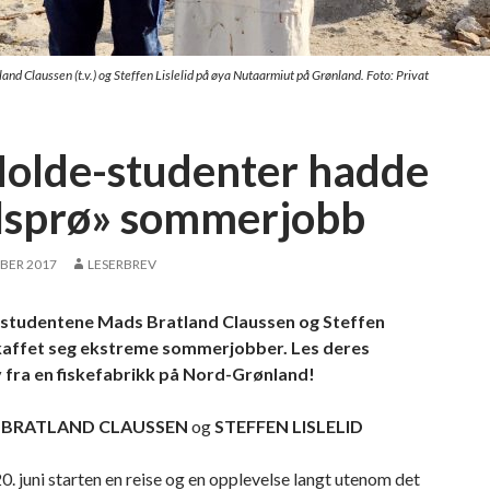
d Claussen (t.v.) og Steffen Lislelid på øya Nutaarmiut på Grønland. Foto: Privat
olde-studenter hadde
lsprø» sommerjobb
BER 2017
LESERBREV
studentene Mads Bratland Claussen og Steffen
skaffet seg ekstreme sommerjobber. Les deres
 fra en fiskefabrikk på Nord-Grønland!
 BRATLAND
CLAUSSEN
og
STEFFEN LISLELID
0. juni starten en reise og en opplevelse langt utenom det