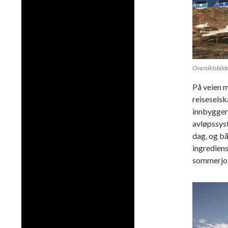
Oversiktsbild
På veien m
reiseselsk
innbyggere
avløpssys
dag, og bå
ingrediens
sommerjo