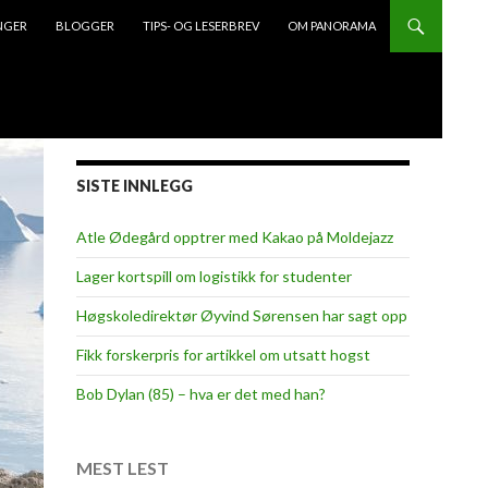
NGER
BLOGGER
TIPS- OG LESERBREV
OM PANORAMA
SISTE INNLEGG
Atle Ødegård opptrer med Kakao på Moldejazz
Lager kortspill om logistikk for studenter
Høgskoledirektør Øyvind Sørensen har sagt opp
Fikk forskerpris for artikkel om utsatt hogst
Bob Dylan (85) – hva er det med han?
MEST LEST