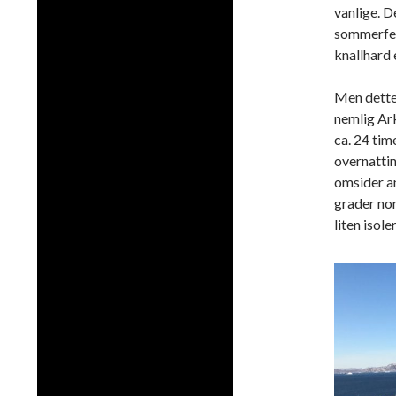
vanlige. D
sommerfer
knallhard
Men dette 
nemlig Ark
ca. 24 time
overnattin
omsider a
grader no
liten isol