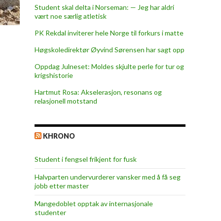
Student skal delta i Norseman: — Jeg har aldri
vært noe særlig atletisk
PK Rekdal inviterer hele Norge til forkurs i matte
Høgskoledirektør Øyvind Sørensen har sagt opp
Oppdag Julneset: Moldes skjulte perle for tur og
krigshistorie
Hartmut Rosa: Akselerasjon, resonans og
relasjonell motstand
KHRONO
Student i fengsel frikjent for fusk
Halvparten undervurderer vansker med å få seg
jobb etter master
Mangedoblet opptak av internasjonale
studenter