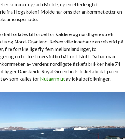
et er sommer og sol i Molde, og en etterlengtet
ie fra Høgskolen i Molde har omsider ankommet etter en
 eksamensperiode.
skal forlates til fordel for kaldere og nordligere strøk,
tis og Nord-Grønland. Reisen ville innebære en reisetid på
r, fire forskjellige fly, fem mellomlandinger, to
ger og en to-tre timers intim båttur tilslutt. Da har man
nkommet en av verdens nordligste fiskefabrikker, hele 74
rd ligger Danskeide Royal Greenlands fiskefabrikk på en
ert øy som kalles for
Nutaarmiut
av lokalbefolkningen.