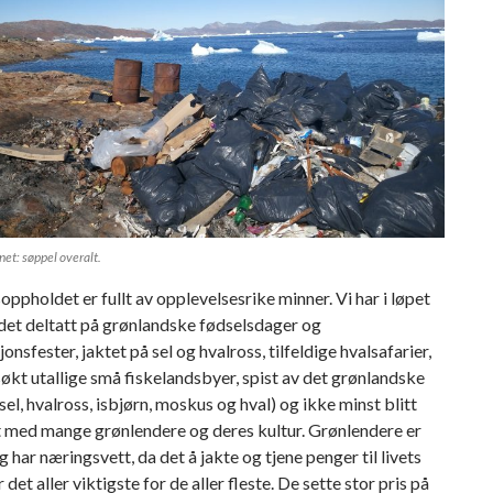
net: søppel overalt.
ppholdet er fullt av opplevelsesrike minner. Vi har i løpet
det deltatt på grønlandske fødselsdager og
onsfester, jaktet på sel og hvalross, tilfeldige hvalsafarier,
søkt utallige små fiskelandsbyer, spist av det grønlandske
sel, hvalross, isbjørn, moskus og hval) og ikke minst blitt
t med mange grønlendere og deres kultur. Grønlendere er
g har næringsvett, da det å jakte og tjene penger til livets
det aller viktigste for de aller fleste. De sette stor pris på