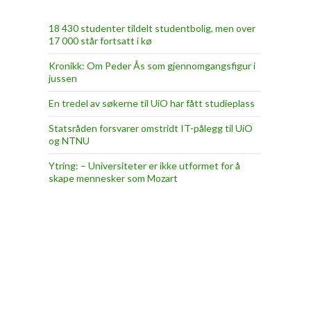
18 430 studenter tildelt studentbolig, men over
17 000 står fortsatt i kø
Kronikk: Om Peder Ås som gjennomgangsfigur i
jussen
En tredel av søkerne til UiO har fått studieplass
Statsråden forsvarer omstridt IT-pålegg til UiO
og NTNU
Ytring: – Universiteter er ikke utformet for å
skape mennesker som Mozart