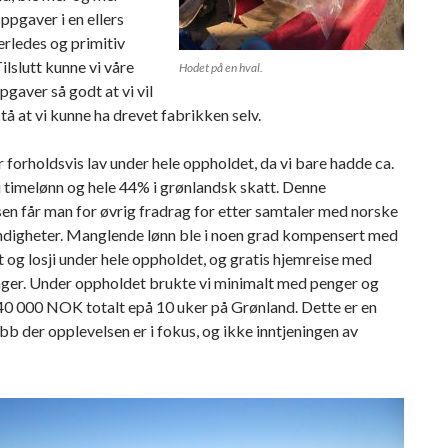
pgaver i en ellers
rledes og primitiv
ilslutt kunne vi våre
Hodet på en hval.
gaver så godt at vi vil
tå at vi kunne ha drevet fabrikken selv.
 forholdsvis lav under hele oppholdet, da vi bare hadde ca.
 timelønn og hele 44% i grønlandsk skatt. Denne
en får man for øvrig fradrag for etter samtaler med norske
digheter. Manglende lønn ble i noen grad kompensert med
t og losji under hele oppholdet, og gratis hjemreise med
nger. Under oppholdet brukte vi minimalt med penger og
 40 000 NOK totalt epå 10 uker på Grønland. Dette er en
 der opplevelsen er i fokus, og ikke inntjeningen av