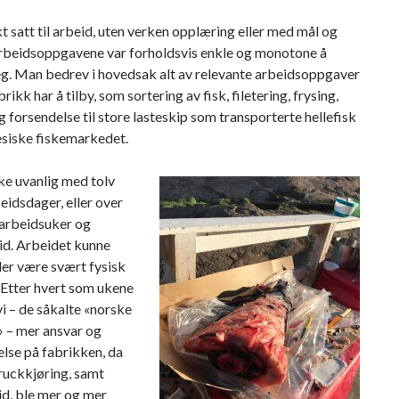
kt satt til arbeid, uten verken opplæring eller med mål og
rbeidsoppgavene var forholdsvis enkle og monotone å
eg. Man bedrev i hovedsak alt av relevante arbeidsoppgaver
rikk har å tilby, som sortering av fisk, filetering, frysing,
 forsendelse til store lasteskip som transporterte hellefisk
nesiske fiskemarkedet.
ke uvanlig med tolv
eidsdager, eller over
 arbeidsuker og
id. Arbeidet kunne
ider være svært fysisk
 Etter hvert som ukene
vi – de såkalte «norske
» – mer ansvar og
lse på fabrikken, da
ruckkjøring, samt
id, ble mer og mer