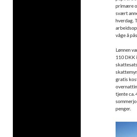
primære op
svært anne
hverdag. T
arbeidsopp
våge å pås
Lønnen var
110 DKK i
skattesats
skattemyn
gratis kos
overnatti
tjente ca.
sommerjobb
penger.