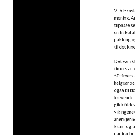
Vi ble ras
mening. A
tilpasse s
en fiskefab
pakking og
til det ki
Det var ik
timers arb
50 timers
helgearbe
også til t
krevende.
gikk fikk 
vikingene
anerkjenne
kran- og t
papirarbe