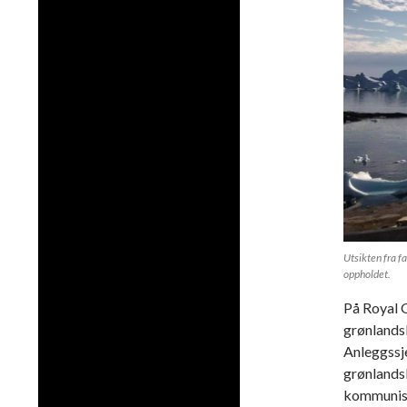
Utsikten fra f
oppholdet.
På Royal G
grønlandsk
Anleggssje
grønlandsk
kommuniser