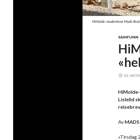
HiMolde-studentene Mads Bratlan
SAMFUNN
HiM
«he
10. OKTO
HiMolde-
Lislelid 
reisebrev
Av
MADS
«Tirsdag 2