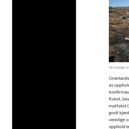
Det vanlige sy
Grønlandso
av opphol
konfirmasj
fisket, be
matfatet (
godt kjen
vennlige o
opphold er 