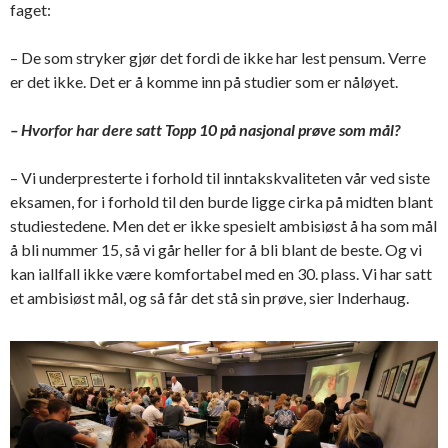
faget:
– De som stryker gjør det fordi de ikke har lest pensum. Verre
er det ikke. Det er å komme inn på studier som er nåløyet.
– Hvorfor har dere satt Topp 10 på nasjonal prøve som mål?
– Vi underpresterte i forhold til inntakskvaliteten vår ved siste
eksamen, for i forhold til den burde ligge cirka på midten blant
studiestedene. Men det er ikke spesielt ambisiøst å ha som mål
å bli nummer 15, så vi går heller for å bli blant de beste. Og vi
kan iallfall ikke være komfortabel med en 30. plass. Vi har satt
et ambisiøst mål, og så får det stå sin prøve, sier Inderhaug.