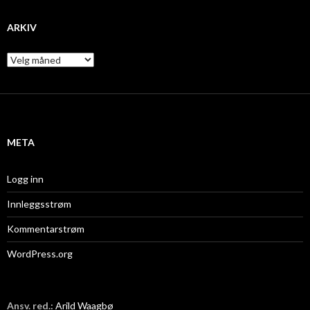
ARKIV
A
r
k
i
v
META
Logg inn
Innleggsstrøm
Kommentarstrøm
WordPress.org
Ansv. red.:
Arild Waagbø