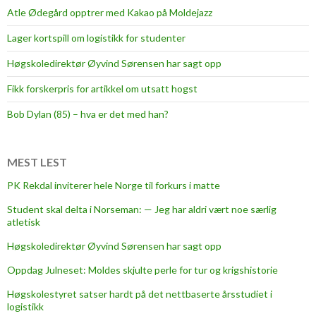
Atle Ødegård opptrer med Kakao på Moldejazz
Lager kortspill om logistikk for studenter
Høgskoledirektør Øyvind Sørensen har sagt opp
Fikk forskerpris for artikkel om utsatt hogst
Bob Dylan (85) – hva er det med han?
MEST LEST
PK Rekdal inviterer hele Norge til forkurs i matte
Student skal delta i Norseman: — Jeg har aldri vært noe særlig
atletisk
Høgskoledirektør Øyvind Sørensen har sagt opp
Oppdag Julneset: Moldes skjulte perle for tur og krigshistorie
Høgskolestyret satser hardt på det nettbaserte årsstudiet i
logistikk