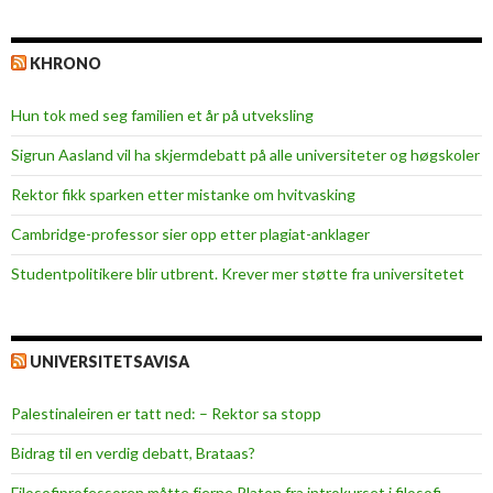
KHRONO
Hun tok med seg familien et år på utveksling
Sigrun Aasland vil ha skjerm­debatt på alle universiteter og høgskoler
Rektor fikk sparken etter mistanke om hvitvasking
Cambridge-professor sier opp etter plagiat-anklager
Studentpolitikere blir utbrent. Krever mer støtte fra universitetet
UNIVERSITETSAVISA
Palestinaleiren er tatt ned: – Rektor sa stopp
Bidrag til en verdig debatt, Brataas?
Filosofiprofessoren måtte fjerne Platon fra introkurset i filosofi