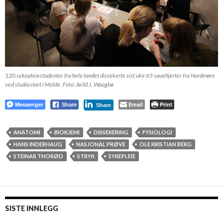
120 sykepleiestudenter fra hele landet dissekerte sist uke 65 sauehjerter fra Nordmøre
ved studiestart i Molde. Foto: Arild J. Waagbø
Messenger
Email
Print
Share
Share
ANATOMI
BIOKJEMI
DISSEKERING
FYSIOLOGI
HANS INDERHAUG
NASJONAL PRØVE
OLE KRISTIAN BERG
STEINAR THORØD
STRYK
SYKEPLEIE
SISTE INNLEGG