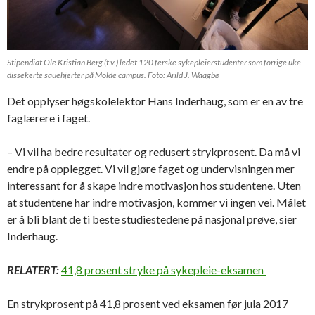
Stipendiat Ole Kristian Berg (t.v.) ledet 120 ferske sykepleierstudenter som forrige uke
dissekerte sauehjerter på Molde campus. Foto: Arild J. Waagbø
Det opplyser høgskolelektor Hans Inderhaug, som er en av tre
faglærere i faget.
– Vi vil ha bedre resultater og redusert strykprosent. Da må vi
endre på opplegget. Vi vil gjøre faget og undervisningen mer
interessant for å skape indre motivasjon hos studentene. Uten
at studentene har indre motivasjon, kommer vi ingen vei. Målet
er å bli blant de ti beste studiestedene på nasjonal prøve, sier
Inderhaug.
RELATERT:
41,8 prosent stryke på sykepleie-eksamen
En strykprosent på 41,8 prosent ved eksamen før jula 2017