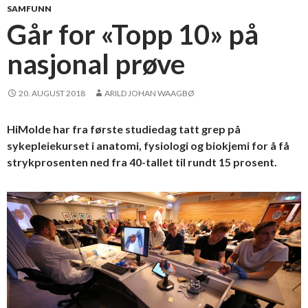
SAMFUNN
Går for «Topp 10» på
nasjonal prøve
20. AUGUST 2018
ARILD JOHAN WAAGBØ
HiMolde har fra første studiedag tatt grep på
sykepleiekurset i anatomi, fysiologi og biokjemi for å få
strykprosenten ned fra 40-tallet til rundt 15 prosent.