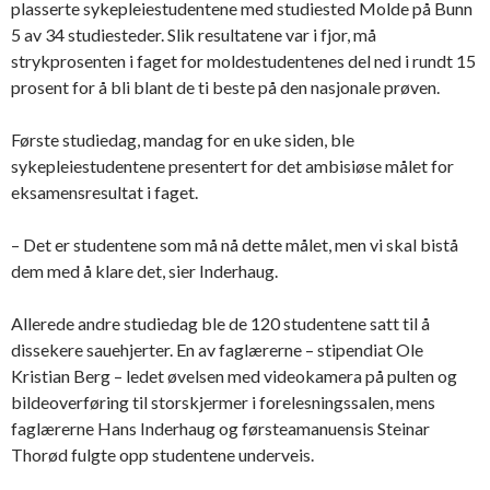
plasserte sykepleiestudentene med studiested Molde på Bunn
5 av 34 studiesteder. Slik resultatene var i fjor, må
strykprosenten i faget for moldestudentenes del ned i rundt 15
prosent for å bli blant de ti beste på den nasjonale prøven.
Første studiedag, mandag for en uke siden, ble
sykepleiestudentene presentert for det ambisiøse målet for
eksamensresultat i faget.
– Det er studentene som må nå dette målet, men vi skal bistå
dem med å klare det, sier Inderhaug.
Allerede andre studiedag ble de 120 studentene satt til å
dissekere sauehjerter. En av faglærerne – stipendiat Ole
Kristian Berg – ledet øvelsen med videokamera på pulten og
bildeoverføring til storskjermer i forelesningssalen, mens
faglærerne Hans Inderhaug og førsteamanuensis Steinar
Thorød fulgte opp studentene underveis.