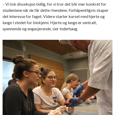
– Vi tok disseksjon tidlig, for vi tror det blir mer konkret for
studentene når de får dette i hendene. Forhåpentligvis skaper
det interesse for faget. Videre starter kurset med hjerte og
lunge i stedet for biokjemi. Hjerte og lunge er sentralt,
spennende og engasjerende, sier Inderhaug.