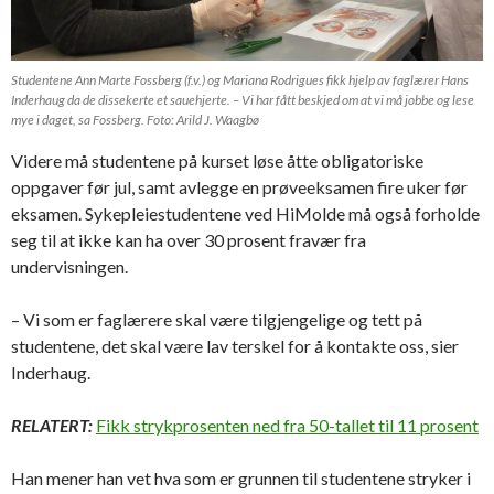
Studentene Ann Marte Fossberg (f.v.) og Mariana Rodrigues fikk hjelp av faglærer Hans
Inderhaug da de dissekerte et sauehjerte. – Vi har fått beskjed om at vi må jobbe og lese
mye i daget, sa Fossberg. Foto: Arild J. Waagbø
Videre må studentene på kurset løse åtte obligatoriske
oppgaver før jul, samt avlegge en prøveeksamen fire uker før
eksamen. Sykepleiestudentene ved HiMolde må også forholde
seg til at ikke kan ha over 30 prosent fravær fra
undervisningen.
– Vi som er faglærere skal være tilgjengelige og tett på
studentene, det skal være lav terskel for å kontakte oss, sier
Inderhaug.
RELATERT:
Fikk strykprosenten ned fra 50-tallet til 11 prosent
Han mener han vet hva som er grunnen til studentene stryker i