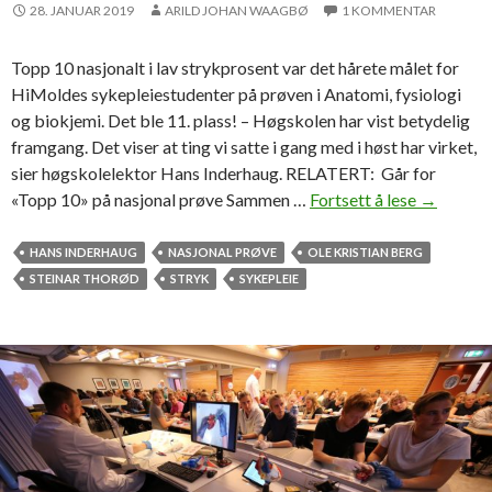
I
28. JANUAR 2019
ARILD JOHAN WAAGBØ
1 KOMMENTAR
b
T
y
-
Topp 10 nasjonalt i lav strykprosent var det hårete målet for
t
s
HiMoldes sykepleiestudenter på prøven i Anatomi, fysiologi
t
t
og biokjemi. Det ble 11. plass! – Høgskolen har vist betydelig
e
u
framgang. Det viser at ting vi satte i gang med i høst har virket,
s
d
sier høgskolelektor Hans Inderhaug. RELATERT: Går for
k
i
«Topp 10» på nasjonal prøve Sammen …
Fortsett å lese
H
→
o
e
a
l
n
l
HANS INDERHAUG
NASJONAL PRØVE
OLE KRISTIAN BERG
e
e
v
STEINAR THORØD
STRYK
SYKEPLEIE
e
r
t
e
s
t
r
y