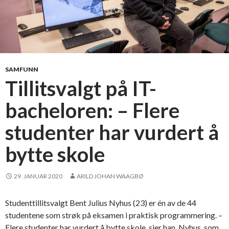
:
O
m
h
ø
y
SAMFUNN
s
Tillitsvalgt på IT-
t
bacheloren: – Flere
r
y
studenter har vurdert å
k
p
bytte skole
r
o
29. JANUAR 2020
ARILD JOHAN WAAGBØ
s
e
n
Studenttillitsvalgt Bent Julius Nyhus (23) er én av de 44
t
studentene som strøk på eksamen i praktisk programmering. –
Flere studenter har vurdert å bytte skole, sier han. Nyhus, som