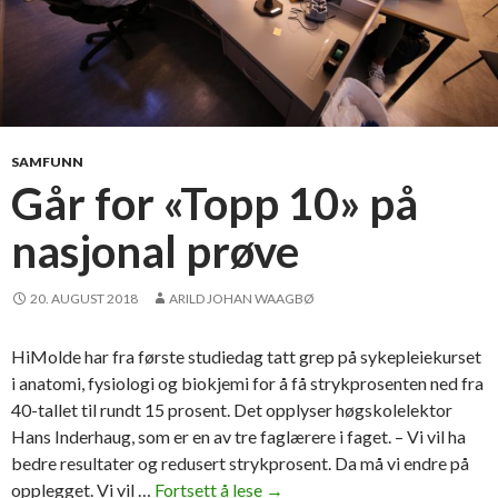
k
p
r
o
s
e
SAMFUNN
n
Går for «Topp 10» på
t
nasjonal prøve
e
n
p
20. AUGUST 2018
ARILD JOHAN WAAGBØ
å
s
HiMolde har fra første studiedag tatt grep på sykepleiekurset
y
i anatomi, fysiologi og biokjemi for å få strykprosenten ned fra
k
40-tallet til rundt 15 prosent. Det opplyser høgskolelektor
e
Hans Inderhaug, som er en av tre faglærere i faget. – Vi vil ha
p
bedre resultater og redusert strykprosent. Da må vi endre på
l
opplegget. Vi vil …
Fortsett å lese
G
→