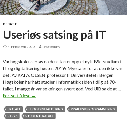
DEBATT
Useriøs satsing på IT
3. FEBRUAR 2020
LESERBREV
Var høgskolen seriøs da den startet opp et nytt BSc-studium i
IT og digitalisering høsten 2019? Mye taler for at den ikke var
det! Av KAI A. OLSEN, professor II Universitetet i Bergen
Høgskolen har hatt studier i informatikk siden tidlig på 70-
tallet. I mange år var søkningen svært god. Ved UiB sa de at …
Fortsett å lese
U
→
s
e
FRAFALL
IT OG DIGITALISERING
PRAKTISK PROGRAMMERING
r
STRYK
STUDENTFRAFALL
i