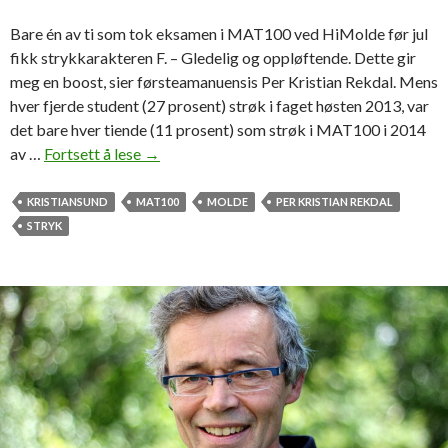
e
Bare én av ti som tok eksamen i MAT100 ved HiMolde før jul
n
fikk strykkarakteren F. – Gledelig og oppløftende. Dette gir
t
meg en boost, sier førsteamanuensis Per Kristian Rekdal. Mens
e
hver fjerde student (27 prosent) strøk i faget høsten 2013, var
r
det bare hver tiende (11 prosent) som strøk i MAT100 i 2014
e
av …
Fortsett å lese
K
→
r
n
f
a
KRISTIANSUND
MAT100
MOLDE
PER KRISTIAN REKDAL
a
l
STRYK
g
l
l
t
i
a
g
l
s
l
v
f
a
o
k
r
e
m