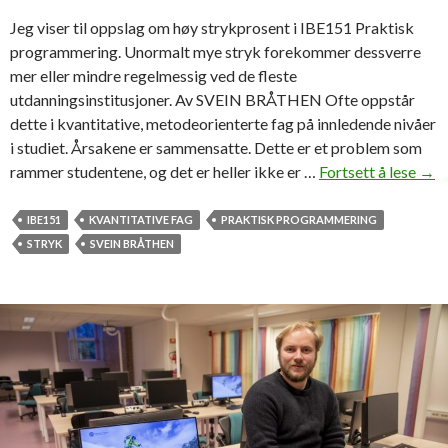
Jeg viser til oppslag om høy strykprosent i IBE151 Praktisk
programmering. Unormalt mye stryk forekommer dessverre
mer eller mindre regelmessig ved de fleste
utdanningsinstitusjoner. Av SVEIN BRÅTHEN Ofte oppstår
dette i kvantitative, metodeorienterte fag på innledende nivåer
i studiet. Årsakene er sammensatte. Dette er et problem som
rammer studentene, og det er heller ikke er …
Fortsett å lese
S
→
v
e
IBE151
KVANTITATIVE FAG
PRAKTISK PROGRAMMERING
i
STRYK
SVEIN BRÅTHEN
n
B
r
å
t
h
e
n