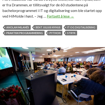
er fra Drammen, er tillitsvalgt for de 60 studentene på
bachelorprogrammet i IT og digitalisering som ble startet opp
ved HiMolde i høst. – Jeg …
Fortsett å lese
T
→
i
l
ANOLAN MILANÉS
BENT JULIUS NYHUS
IT OG DIGITALISERING
l
PRAKTISK PROGRAMMERING
PYTHON
STRYK
i
t
s
v
a
l
g
t
p
å
I
T