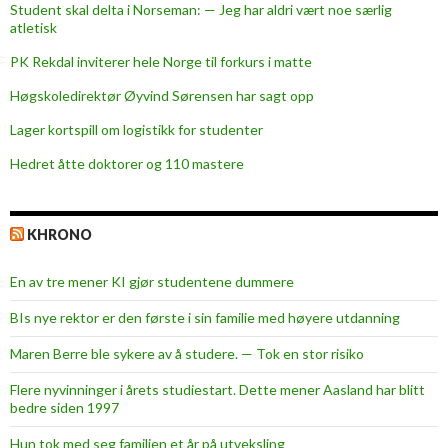
Student skal delta i Norseman: — Jeg har aldri vært noe særlig
ø
atletisk
k
PK Rekdal inviterer hele Norge til forkurs i matte
o
n
Høgskoledirektør Øyvind Sørensen har sagt opp
o
Lager kortspill om logistikk for studenter
m
Hedret åtte doktorer og 110 mastere
i
KHRONO
En av tre mener KI gjør studentene dummere
BIs nye rektor er den første i sin familie med høyere utdanning
Maren Berre ble sykere av å studere. — Tok en stor risiko
Flere nyvinninger i årets studiestart. Dette mener Aasland har blitt
bedre siden 1997
Hun tok med seg familien et år på utveksling