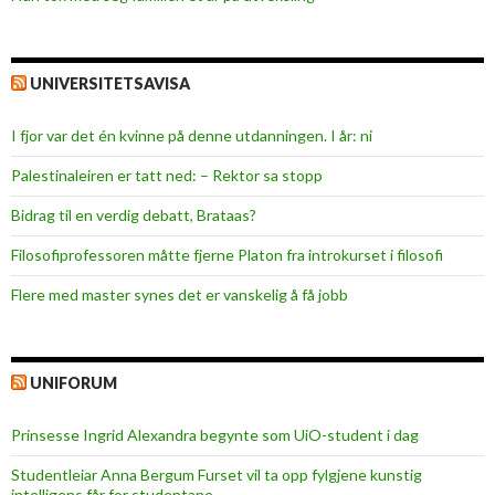
UNIVERSITETSAVISA
I fjor var det én kvinne på denne utdanningen. I år: ni
Palestinaleiren er tatt ned: – Rektor sa stopp
Bidrag til en verdig debatt, Brataas?
Filosofiprofessoren måtte fjerne Platon fra introkurset i filosofi
Flere med master synes det er vanskelig å få jobb
UNIFORUM
Prinsesse Ingrid Alexandra begynte som UiO-student i dag
Studentleiar Anna Bergum Furset vil ta opp fylgjene kunstig
intelligens får for studentane