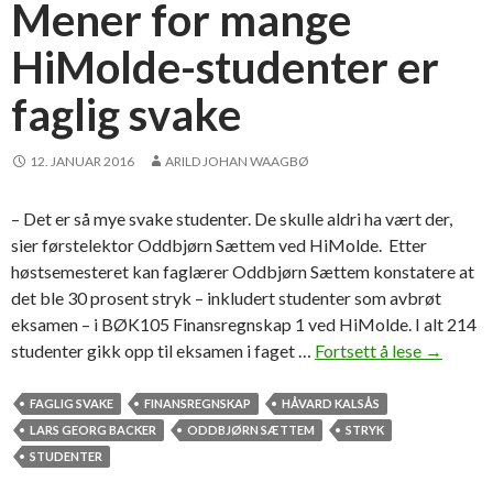
j
Mener for mange
o
HiMolde-studenter er
n
a
faglig svake
l
p
r
12. JANUAR 2016
ARILD JOHAN WAAGBØ
ø
v
– Det er så mye svake studenter. De skulle aldri ha vært der,
e
sier førstelektor Oddbjørn Sættem ved HiMolde. Etter
høstsemesteret kan faglærer Oddbjørn Sættem konstatere at
det ble 30 prosent stryk – inkludert studenter som avbrøt
eksamen – i BØK105 Finansregnskap 1 ved HiMolde. I alt 214
studenter gikk opp til eksamen i faget …
Fortsett å lese
M
→
e
n
FAGLIG SVAKE
FINANSREGNSKAP
HÅVARD KALSÅS
e
LARS GEORG BACKER
ODDBJØRN SÆTTEM
STRYK
r
STUDENTER
f