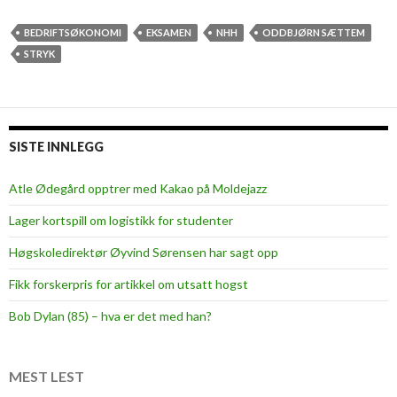
e
k
BEDRIFTSØKONOMI
EKSAMEN
NHH
ODDBJØRN SÆTTEM
o
STRYK
r
d
s
t
SISTE INNLEGG
r
y
Atle Ødegård opptrer med Kakao på Moldejazz
k
Lager kortspill om logistikk for studenter
i
b
Høgskoledirektør Øyvind Sørensen har sagt opp
e
Fikk forskerpris for artikkel om utsatt hogst
d
r
Bob Dylan (85) – hva er det med han?
i
f
t
MEST LEST
s