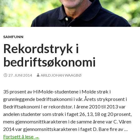
a
t
t
e
e
SAMFUNN
k
Rekordstryk i
s
bedriftsøkonomi
a
m
e
27. JUNI 2014
ARILD JOHAN WAAGBØ
n
35 prosent av HiMolde-studentene i Molde strøk i
grunnleggende bedriftsøkonomi i vår. Årets strykprosent i
Bedriftsøkonomi I er rekordstor. I årene 2010 til 2013 var
andelen studenter som strøk i faget 26, 13, 18 og 20 prosent,
mens gjennomsnittkarakteren i de samme årene var C. Våren
2014 var gjennomsnittskarakteren i faget D. Bare fire av …
Fortsett å lese
R
→