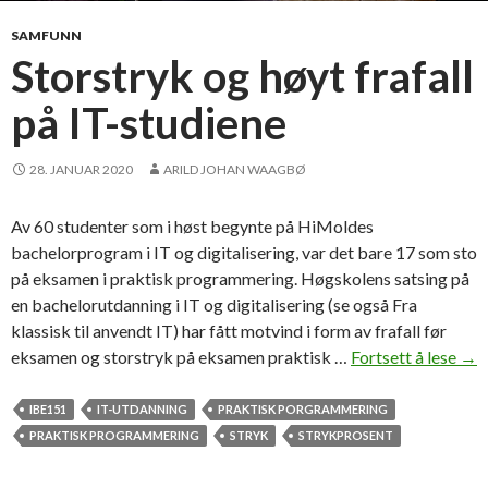
-
b
SAMFUNN
a
Storstryk og høyt frafall
c
på IT-studiene
h
e
l
28. JANUAR 2020
ARILD JOHAN WAAGBØ
o
r
Av 60 studenter som i høst begynte på HiMoldes
e
bachelorprogram i IT og digitalisering, var det bare 17 som sto
n
på eksamen i praktisk programmering. Høgskolens satsing på
:
en bachelorutdanning i IT og digitalisering (se også Fra
–
klassisk til anvendt IT) har fått motvind i form av frafall før
F
eksamen og storstryk på eksamen praktisk …
Fortsett å lese
S
→
l
t
e
o
IBE151
IT-UTDANNING
PRAKTISK PORGRAMMERING
r
r
PRAKTISK PROGRAMMERING
STRYK
STRYKPROSENT
e
s
s
t