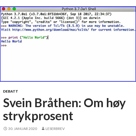
ø
s
s
a
t
s
i
n
g
p
å
I
T
DEBATT
Svein Bråthen: Om høy
strykprosent
30. JANUAR 2020
LESERBREV