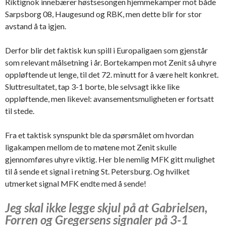
Riktignok innebærer høstsesongen hjemmekamper mot både
Sarpsborg 08, Haugesund og RBK, men dette blir for stor
avstand å ta igjen.
Derfor blir det faktisk kun spill i Europaligaen som gjenstår
som relevant målsetning i år. Bortekampen mot Zenit så uhyre
oppløftende ut lenge, til det 72. minutt for å være helt konkret.
Sluttresultatet, tap 3-1 borte, ble selvsagt ikke like
oppløftende, men likevel: avansementsmuligheten er fortsatt
til stede.
Fra et taktisk synspunkt ble da spørsmålet om hvordan
ligakampen mellom de to møtene mot Zenit skulle
gjennomføres uhyre viktig. Her ble nemlig MFK gitt mulighet
til å sende et signal i retning St. Petersburg. Og hvilket
utmerket signal MFK endte med å sende!
Jeg skal ikke legge skjul på at Gabrielsen,
Forren og Gregersens signaler på 3-1