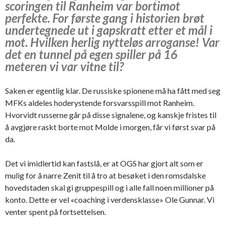
scoringen til Ranheim var bortimot
perfekte. For første gang i historien brøt
undertegnede ut i gapskratt etter et mål i
mot. Hvilken herlig nytteløs arroganse! Var
det en tunnel på egen spiller på 16
meteren vi var vitne til?
Saken er egentlig klar. De russiske spionene må ha fått med seg
MFKs aldeles hoderystende forsvarsspill mot Ranheim.
Hvorvidt russerne går på disse signalene, og kanskje fristes til
å avgjøre raskt borte mot Molde i morgen, får vi først svar på
da.
Det vi imidlertid kan fastslå, er at OGS har gjort alt som er
mulig for å narre Zenit til å tro at besøket i den romsdalske
hovedstaden skal gi gruppespill og i alle fall noen millioner på
konto. Dette er vel «coaching i verdensklasse» Ole Gunnar. Vi
venter spent på fortsettelsen.