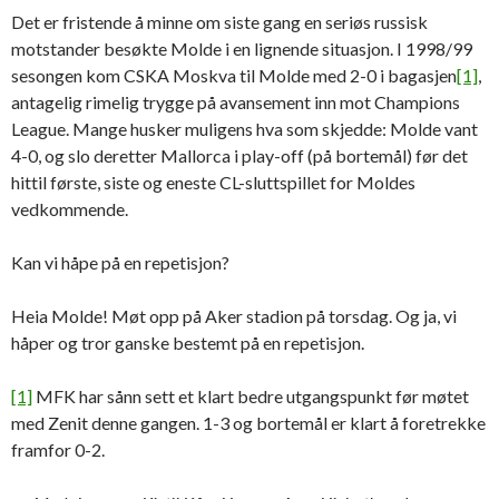
Det er fristende å minne om siste gang en seriøs russisk
motstander besøkte Molde i en lignende situasjon. I 1998/99
sesongen kom CSKA Moskva til Molde med 2-0 i bagasjen
[1]
,
antagelig rimelig trygge på avansement inn mot Champions
League. Mange husker muligens hva som skjedde: Molde vant
4-0, og slo deretter Mallorca i play-off (på bortemål) før det
hittil første, siste og eneste CL-sluttspillet for Moldes
vedkommende.
Kan vi håpe på en repetisjon?
Heia Molde! Møt opp på Aker stadion på torsdag. Og ja, vi
håper og tror ganske bestemt på en repetisjon.
[1]
MFK har sånn sett et klart bedre utgangspunkt før møtet
med Zenit denne gangen. 1-3 og bortemål er klart å foretrekke
framfor 0-2.