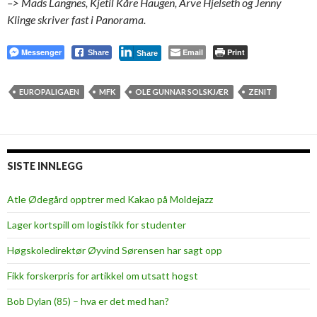
–> Mads Langnes, Kjetil Kåre Haugen, Arve Hjelseth og Jenny
Klinge skriver fast i Panorama.
Messenger
Email
Print
Share
Share
EUROPALIGAEN
MFK
OLE GUNNAR SOLSKJÆR
ZENIT
SISTE INNLEGG
Atle Ødegård opptrer med Kakao på Moldejazz
Lager kortspill om logistikk for studenter
Høgskoledirektør Øyvind Sørensen har sagt opp
Fikk forskerpris for artikkel om utsatt hogst
Bob Dylan (85) – hva er det med han?