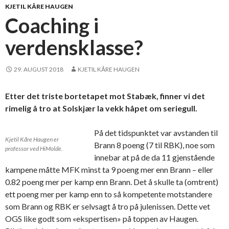
KJETIL KÅRE HAUGEN
Coaching i
verdensklasse?
29. AUGUST 2018
KJETIL KÅRE HAUGEN
Etter det triste bortetapet mot Stabæk, finner vi det
rimelig å tro at Solskjær la vekk håpet om seriegull.
På det tidspunktet var avstanden til
Kjetil Kåre Haugen er
Brann 8 poeng (7 til RBK), noe som
professor ved HiMolde.
innebar at på de da 11 gjenstående
kampene måtte MFK minst ta 9 poeng mer enn Brann – eller
0.82 poeng mer per kamp enn Brann. Det å skulle ta (omtrent)
ett poeng mer per kamp enn to så kompetente motstandere
som Brann og RBK er selvsagt å tro på julenissen. Dette vet
OGS like godt som «ekspertisen» på toppen av Haugen.