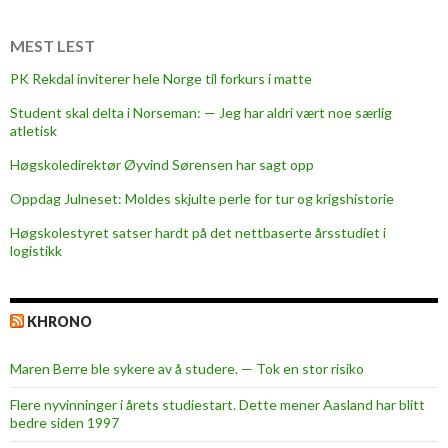
MEST LEST
PK Rekdal inviterer hele Norge til forkurs i matte
Student skal delta i Norseman: — Jeg har aldri vært noe særlig
atletisk
Høgskoledirektør Øyvind Sørensen har sagt opp
Oppdag Julneset: Moldes skjulte perle for tur og krigshistorie
Høgskolestyret satser hardt på det nettbaserte årsstudiet i
logistikk
KHRONO
Maren Berre ble sykere av å studere. — Tok en stor risiko
Flere nyvinninger i årets studiestart. Dette mener Aasland har blitt
bedre siden 1997