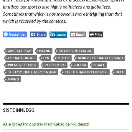
limitless, but sport is also highly politicized and globalized.
Sometimes that which is not showed is more intriguing than that
which is recorded by the cameras.
Messenger
Email
Print
Share
Share
AKSJESELSKAP
BRANN
CHAMPIONS LEAGUE
FOTBALLTINGET
LYN
MOLDE
NORGES FOTBALLFORBUND
PREMIERE LEAGUE
ROSENBORG
RULE 34
START
THE FOOTBALL ASSOCIATION
TOTTENHAM HOTSPUR FC
UEFA
VIKING
SISTE INNLEGG
Atle Ødegård opptrer med Kakao på Moldejazz