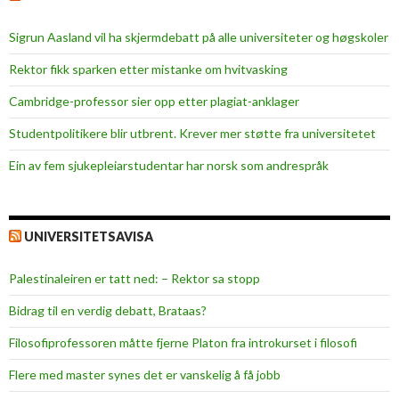
Sigrun Aasland vil ha skjerm­debatt på alle universiteter og høgskoler
Rektor fikk sparken etter mistanke om hvitvasking
Cambridge-professor sier opp etter plagiat-anklager
Studentpolitikere blir utbrent. Krever mer støtte fra universitetet
Ein av fem sjukepleiar­studentar har norsk som andrespråk
UNIVERSITETSAVISA
Palestinaleiren er tatt ned: – Rektor sa stopp
Bidrag til en verdig debatt, Brataas?
Filosofiprofessoren måtte fjerne Platon fra introkurset i filosofi
Flere med master synes det er vanskelig å få jobb