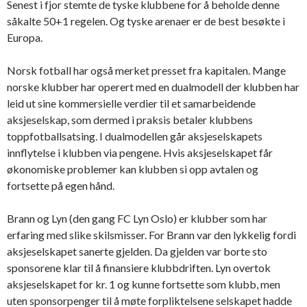
Senest i fjor stemte de tyske klubbene for å beholde denne
såkalte 50+1 regelen. Og tyske arenaer er de best besøkte i
Europa.
Norsk fotball har også merket presset fra kapitalen. Mange
norske klubber har operert med en dualmodell der klubben har
leid ut sine kommersielle verdier til et samarbeidende
aksjeselskap, som dermed i praksis betaler klubbens
toppfotballsatsing. I dualmodellen går aksjeselskapets
innflytelse i klubben via pengene. Hvis aksjeselskapet får
økonomiske problemer kan klubben si opp avtalen og
fortsette på egen hånd.
Brann og Lyn (den gang FC Lyn Oslo) er klubber som har
erfaring med slike skilsmisser. For Brann var den lykkelig fordi
aksjeselskapet sanerte gjelden. Da gjelden var borte sto
sponsorene klar til å finansiere klubbdriften. Lyn overtok
aksjeselskapet for kr. 1 og kunne fortsette som klubb, men
uten sponsorpenger til å møte forpliktelsene selskapet hadde