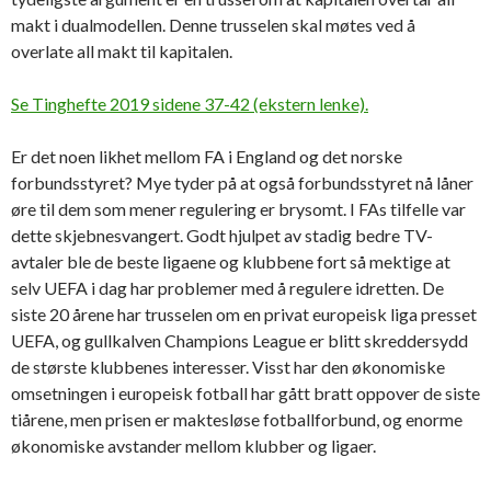
makt i dualmodellen. Denne trusselen skal møtes ved å
overlate all makt til kapitalen.
Se Tinghefte 2019 sidene 37-42 (ekstern lenke).
Er det noen likhet mellom FA i England og det norske
forbundsstyret? Mye tyder på at også forbundsstyret nå låner
øre til dem som mener regulering er brysomt. I FAs tilfelle var
dette skjebnesvangert. Godt hjulpet av stadig bedre TV-
avtaler ble de beste ligaene og klubbene fort så mektige at
selv UEFA i dag har problemer med å regulere idretten. De
siste 20 årene har trusselen om en privat europeisk liga presset
UEFA, og gullkalven Champions League er blitt skreddersydd
de største klubbenes interesser. Visst har den økonomiske
omsetningen i europeisk fotball har gått bratt oppover de siste
tiårene, men prisen er maktesløse fotballforbund, og enorme
økonomiske avstander mellom klubber og ligaer.