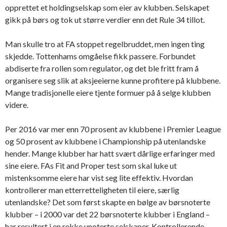
opprettet et holdingselskap som eier av klubben. Selskapet
gikk på børs og tok ut større verdier enn det Rule 34 tillot.
Man skulle tro at FA stoppet regelbruddet, men ingen ting
skjedde. Tottenhams omgåelse fikk passere. Forbundet
abdiserte fra rollen som regulator, og det ble fritt fram å
organisere seg slik at aksjeeierne kunne profitere på klubbene.
Mange tradisjonelle eiere tjente formuer på å selge klubben
videre.
Per 2016 var mer enn 70 prosent av klubbene i Premier League
og 50 prosent av klubbene i Championship på utenlandske
hender. Mange klubber har hatt svært dårlige erfaringer med
sine eiere. FAs Fit and Proper test som skal luke ut
mistenksomme eiere har vist seg lite effektiv. Hvordan
kontrollerer man etterretteligheten til eiere, særlig
utenlandske? Det som først skapte en bølge av børsnoterte
klubber – i 2000 var det 22 børsnoterte klubber i England –
har resultert i en rekke unoterte selskaper. Kontrollerende