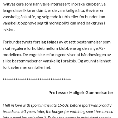
hvitvaskere som kan være interessert i norske klubber. Så
lenge disse ikke er dømt, er de vanskelige å ta. Beviser er
vanskelig å skaffe, og selgende klubb eller forbundet kan
vanskelig opphøye seg til moralpoliti kun med bakgrunn i
rykter.
Forbundsstyrets forslag følges av et sett bestemmelser som
skal regulere forholdet mellom klubbene og den «nye AS-
modellen». De engelske erfaringene viser at håndhevingen av
slike bestemmelser er vanskelig i praksis. Og at unnfallenhet
fort avler mer unnfallenhet.
*************************************
Professor Hallgeir Gammelsæter
:
I fell in love with sport in the late 1960s, before sport was broadly
broadcast. 50 years later, the hunger for watching sport has turned
into a need for rationing it. Today, the access to publicized sport is