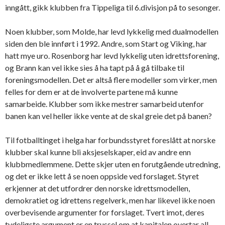
inngått, gikk klubben fra Tippeliga til 6.divisjon på to sesonger.
Noen klubber, som Molde, har levd lykkelig med dualmodellen
siden den ble innført i 1992. Andre, som Start og Viking, har
hatt mye uro. Rosenborg har levd lykkelig uten idrettsforening,
og Brann kan vel ikke sies å ha tapt på å gå tilbake til
foreningsmodellen. Det er altså flere modeller som virker, men
felles for dem er at de involverte partene må kunne
samarbeide. Klubber som ikke mestrer samarbeid utenfor
banen kan vel heller ikke vente at de skal greie det på banen?
Til fotballtinget i helga har forbundsstyret foreslått at norske
klubber skal kunne bli aksjeselskaper, eid av andre enn
klubbmedlemmene. Dette skjer uten en forutgående utredning,
og det er ikke lett å se noen oppside ved forslaget. Styret
erkjenner at det utfordrer den norske idrettsmodellen,
demokratiet og idrettens regelverk, men har likevel ikke noen
overbevisende argumenter for forslaget. Tvert imot, deres
tydeligste argument er en trussel om at kapitalen overtar all