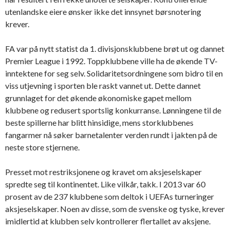
utenlandske eiere ønsker ikke det innsynet børsnotering
krever.
FA var på nytt statist da 1. divisjonsklubbene brøt ut og dannet
Premier League i 1992. Toppklubbene ville ha de økende TV-
inntektene for seg selv. Solidaritetsordningene som bidro til en
viss utjevning i sporten ble raskt vannet ut. Dette dannet
grunnlaget for det økende økonomiske gapet mellom
klubbene og redusert sportslig konkurranse. Lønningene til de
beste spillerne har blitt hinsidige, mens storklubbenes
fangarmer nå søker barnetalenter verden rundt i jakten på de
neste store stjernene.
Presset mot restriksjonene og kravet om aksjeselskaper
spredte seg til kontinentet. Like vilkår, takk. I 2013 var 60
prosent av de 237 klubbene som deltok i UEFAs turneringer
aksjeselskaper. Noen av disse, som de svenske og tyske, krever
imidlertid at klubben selv kontrollerer flertallet av aksjene.