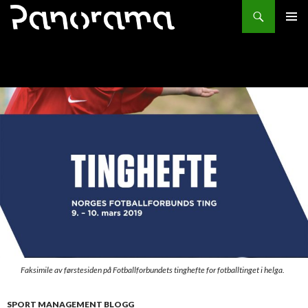
Søk
HOPP
PRIMÆ
TIL
INNHOLD
Faksimile av førstesiden på Fotballforbundets tinghefte for fotballtinget i helga.
SPORT MANAGEMENT BLOGG