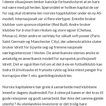
I denne situasjonen tenker kanskje forbundsstyret at en bare
må være med på ferden. Spørsmålet er hvilken kapital de ser
for seg skal strømme inn i norske toppklubber under en ny AS-
modell. Internasjonalt ser vi flere eiertyper. Enkelte bruker
klubber som sponsorobjekter (Red Bull). Andre bruker
klubber for å vise fram rikdom og store egoer (Chelsea,
Monaco). Atter andre er verktøy for såkalt soft power (Paris
Saint Germain og Manchester City), der udemokratiske stater
bruker idrett for å pynte seg og fremme nasjonale
næringsinteresser i Vesten. De amerikanske eiernes ønske er
antakelig en amerikansk modell for europeisk profesjonell
idrett. Det er også liten tvil om at det å eie en fotballklubb kan
bidra til å hvitvaske et frynsete rykte og ikke minst penger fra
korrupsjon eller f. eks. gamblingsindustrien.
Norske kapitaleiere bør greie å samarbeide med klubbene
innenfor dagens dualmodell. For å vinne på banen er det krav til
gode relasjoner og godt samarbeid. Bør ikke det samme gjelde
utenfor? Av utenlandske investorer er det trolig bare