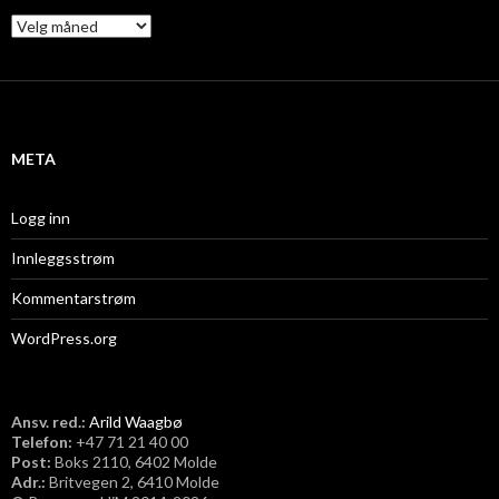
A
r
k
i
v
META
Logg inn
Innleggsstrøm
Kommentarstrøm
WordPress.org
Ansv. red.:
Arild Waagbø
Telefon:
​+47 71 21 40 00
Post:
Boks 2110, 6402 Molde
Adr.:
Britvegen 2, 6410 Molde