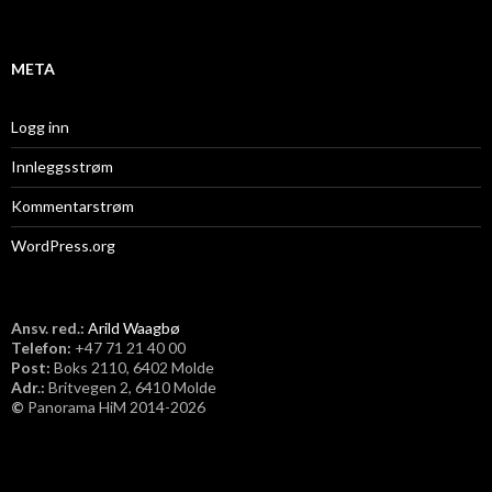
v
META
Logg inn
Innleggsstrøm
Kommentarstrøm
WordPress.org
Ansv. red.:
Arild Waagbø
Telefon:
​+47 71 21 40 00
Post:
Boks 2110, 6402 Molde
Adr.:
Britvegen 2, 6410 Molde
©
Panorama HiM 2014-2026