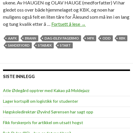
ukene. Av HAUGEN og OLAV HAUGE (medforfatter) Vi har
gledet oss over både hjemmelaget og KBK, og noen har
muligens også felt en liten tåre for Ålesund som må inn i en lang
og tung kvalik etter å …
Fortsett å lese
D
→
a
g
AAFK
BRANN
DAG-EILEV FAGERMO
MFK
ODD
RBK
-
SANDEFJORD
STABÆK
START
E
i
l
e
SISTE INNLEGG
v
Atle Ødegård opptrer med Kakao på Moldejazz
Lager kortspill om logistikk for studenter
Høgskoledirektør Øyvind Sørensen har sagt opp
Fikk forskerpris for artikkel om utsatt hogst