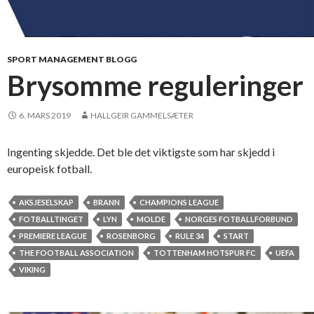
SPORT MANAGEMENT BLOGG
Brysomme reguleringer
6. MARS 2019
HALLGEIR GAMMELSÆTER
Ingenting skjedde. Det ble det viktigste som har skjedd i
europeisk fotball.
AKSJESELSKAP
BRANN
CHAMPIONS LEAGUE
FOTBALLTINGET
LYN
MOLDE
NORGES FOTBALLFORBUND
PREMIERE LEAGUE
ROSENBORG
RULE 34
START
THE FOOTBALL ASSOCIATION
TOTTENHAM HOTSPUR FC
UEFA
VIKING