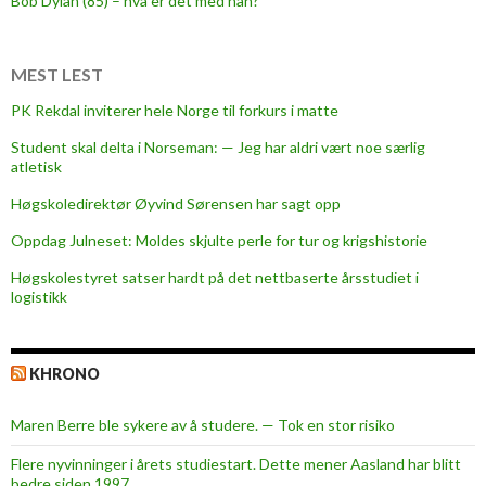
Bob Dylan (85) – hva er det med han?
MEST LEST
PK Rekdal inviterer hele Norge til forkurs i matte
Student skal delta i Norseman: — Jeg har aldri vært noe særlig
atletisk
Høgskoledirektør Øyvind Sørensen har sagt opp
Oppdag Julneset: Moldes skjulte perle for tur og krigshistorie
Høgskolestyret satser hardt på det nettbaserte årsstudiet i
logistikk
KHRONO
Maren Berre ble sykere av å studere. — Tok en stor risiko
Flere nyvinninger i årets studiestart. Dette mener Aasland har blitt
bedre siden 1997