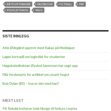
BÅTFLYKTNINGER
FACEBOOK
FOTBALL
FRP
SYLVI LISTHAUG
VALG
SISTE INNLEGG
Atle Ødegård opptrer med Kakao på Moldejazz
Lager kortspill om logistikk for studenter
Høgskoledirektør Øyvind Sørensen har sagt opp
Fikk forskerpris for artikkel om utsatt hogst
Bob Dylan (85) – hva er det med han?
MEST LEST
PK Rekdal inviterer hele Norge til forkurs i matte