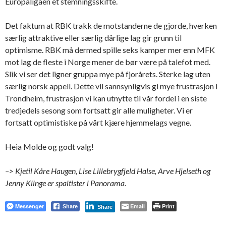
Europaligaen et stemningsskifte.
Det faktum at RBK trakk de motstanderne de gjorde, hverken
særlig attraktive eller særlig dårlige lag gir grunn til
optimisme. RBK må dermed spille seks kamper mer enn MFK
mot lag de fleste i Norge mener de bør være på talefot med.
Slik vi ser det ligner gruppa mye på fjorårets. Sterke lag uten
særlig norsk appell. Dette vil sannsynligvis gi mye frustrasjon i
Trondheim, frustrasjon vi kan utnytte til vår fordel i en siste
tredjedels sesong som fortsatt gir alle muligheter. Vi er
fortsatt optimistiske på vårt kjære hjemmelags vegne.
Heia Molde og godt valg!
–> Kjetil Kåre Haugen, Lise Lillebrygfjeld Halse, Arve Hjelseth og
Jenny Klinge er spaltister i Panorama.
Messenger
Email
Print
Share
Share