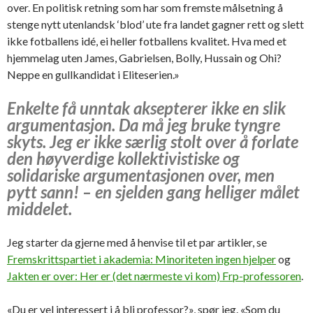
over. En politisk retning som har som fremste målsetning å
stenge nytt utenlandsk ‘blod’ ute fra landet gagner rett og slett
ikke fotballens idé, ei heller fotballens kvalitet. Hva med et
hjemmelag uten James, Gabrielsen, Bolly, Hussain og Ohi?
Neppe en gullkandidat i Eliteserien.»
Enkelte få unntak aksepterer ikke en slik
argumentasjon. Da må jeg bruke tyngre
skyts. Jeg er ikke særlig stolt over å forlate
den høyverdige kollektivistiske og
solidariske argumentasjonen over, men
pytt sann! – en sjelden gang helliger målet
middelet.
Jeg starter da gjerne med å henvise til et par artikler, se
Fremskrittspartiet i akademia: Minoriteten ingen hjelper
og
Jakten er over: Her er (det nærmeste vi kom) Frp-professoren
.
«Du er vel interessert i å bli professor?», spør jeg. «Som du