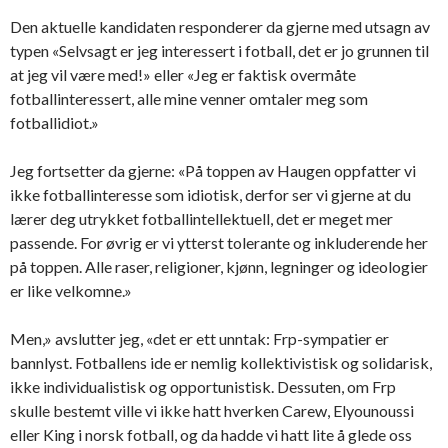
Den aktuelle kandidaten responderer da gjerne med utsagn av
typen «Selvsagt er jeg interessert i fotball, det er jo grunnen til
at jeg vil være med!» eller «Jeg er faktisk overmåte
fotballinteressert, alle mine venner omtaler meg som
fotballidiot.»
Jeg fortsetter da gjerne: «På toppen av Haugen oppfatter vi
ikke fotballinteresse som idiotisk, derfor ser vi gjerne at du
lærer deg utrykket fotballintellektuell, det er meget mer
passende. For øvrig er vi ytterst tolerante og inkluderende her
på toppen. Alle raser, religioner, kjønn, legninger og ideologier
er like velkomne.»
Men,» avslutter jeg, «det er ett unntak: Frp-sympatier er
bannlyst. Fotballens ide er nemlig kollektivistisk og solidarisk,
ikke individualistisk og opportunistisk. Dessuten, om Frp
skulle bestemt ville vi ikke hatt hverken Carew, Elyounoussi
eller King i norsk fotball, og da hadde vi hatt lite å glede oss