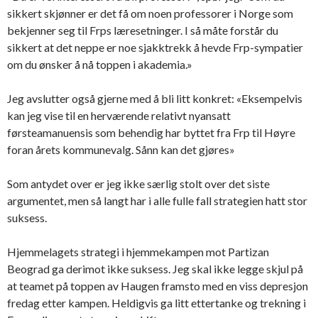
sikkert skjønner er det få om noen professorer i Norge som
bekjenner seg til Frps læresetninger. I så måte forstår du
sikkert at det neppe er noe sjakktrekk å hevde Frp-sympatier
om du ønsker å nå toppen i akademia.»
Jeg avslutter også gjerne med å bli litt konkret: «Eksempelvis
kan jeg vise til en herværende relativt nyansatt
førsteamanuensis som behendig har byttet fra Frp til Høyre
foran årets kommunevalg. Sånn kan det gjøres»
Som antydet over er jeg ikke særlig stolt over det siste
argumentet, men så langt har i alle fulle fall strategien hatt stor
suksess.
Hjemmelagets strategi i hjemmekampen mot Partizan
Beograd ga derimot ikke suksess. Jeg skal ikke legge skjul på
at teamet på toppen av Haugen framsto med en viss depresjon
fredag etter kampen. Heldigvis ga litt ettertanke og trekning i