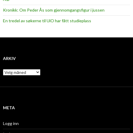
Kronikk: Om Peder Ås som gjennomgangsfigur i jussen
En tredel av søkerne til UiO har fått studieplass
ARKIV
A
r
k
i
v
META
Logg inn