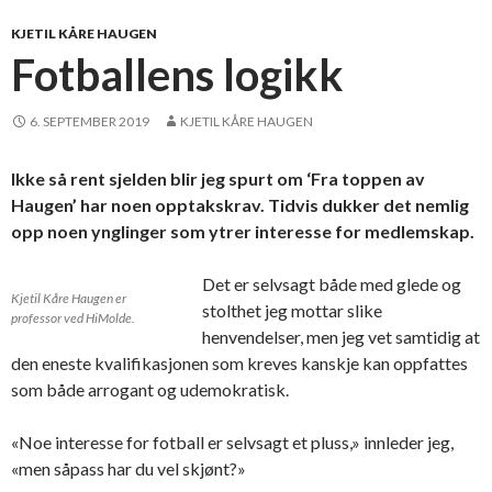
KJETIL KÅRE HAUGEN
Fotballens logikk
6. SEPTEMBER 2019
KJETIL KÅRE HAUGEN
Ikke så rent sjelden blir jeg spurt om ‘Fra toppen av
Haugen’ har noen opptakskrav. Tidvis dukker det nemlig
opp noen ynglinger som ytrer interesse for medlemskap.
Det er selvsagt både med glede og
Kjetil Kåre Haugen er
stolthet jeg mottar slike
professor ved HiMolde.
henvendelser, men jeg vet samtidig at
den eneste kvalifikasjonen som kreves kanskje kan oppfattes
som både arrogant og udemokratisk.
«Noe interesse for fotball er selvsagt et pluss,» innleder jeg,
«men såpass har du vel skjønt?»