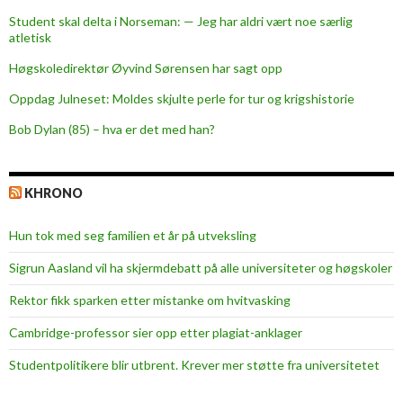
Student skal delta i Norseman: — Jeg har aldri vært noe særlig
atletisk
Høgskoledirektør Øyvind Sørensen har sagt opp
Oppdag Julneset: Moldes skjulte perle for tur og krigshistorie
Bob Dylan (85) – hva er det med han?
KHRONO
Hun tok med seg familien et år på utveksling
Sigrun Aasland vil ha skjerm­debatt på alle universiteter og høgskoler
Rektor fikk sparken etter mistanke om hvitvasking
Cambridge-professor sier opp etter plagiat-anklager
Studentpolitikere blir utbrent. Krever mer støtte fra universitetet