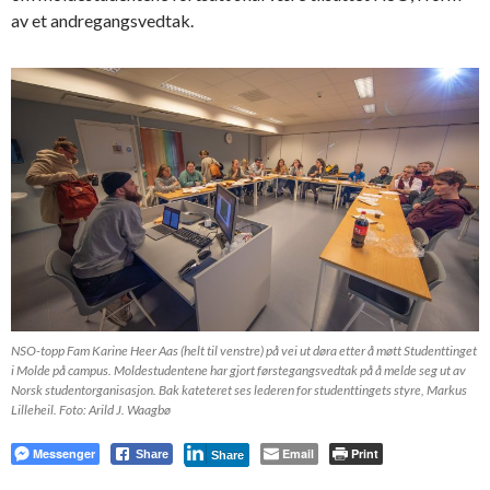
av et andregangsvedtak.
NSO-topp Fam Karine Heer Aas (helt til venstre) på vei ut døra etter å møtt Studenttinget
i Molde på campus. Moldestudentene har gjort førstegangsvedtak på å melde seg ut av
Norsk studentorganisasjon. Bak kateteret ses lederen for studenttingets styre, Markus
Lilleheil. Foto: Arild J. Waagbø
Messenger
Email
Print
Share
Share