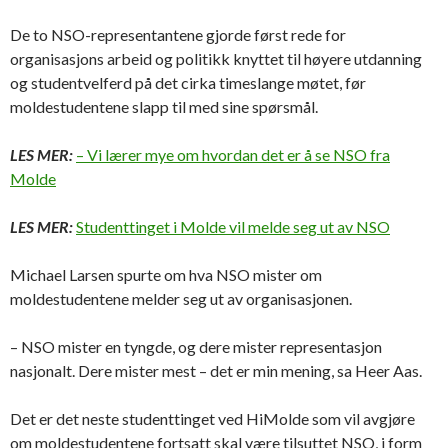
De to NSO-representantene gjorde først rede for
organisasjons arbeid og politikk knyttet til høyere utdanning
og studentvelferd på det cirka timeslange møtet, før
moldestudentene slapp til med sine spørsmål.
LES MER:
– Vi lærer mye om hvordan det er å se NSO fra
Molde
LES MER:
Studenttinget i Molde vil melde seg ut av NSO
Michael Larsen spurte om hva NSO mister om
moldestudentene melder seg ut av organisasjonen.
– NSO mister en tyngde, og dere mister representasjon
nasjonalt. Dere mister mest – det er min mening, sa Heer Aas.
Det er det neste studenttinget ved HiMolde som vil avgjøre
om moldestudentene fortsatt skal være tilsuttet NSO, i form