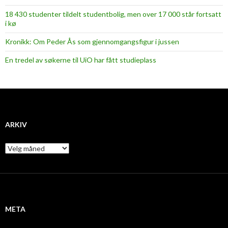
18 430 studenter tildelt studentbolig, men over 17 000 står fortsatt
i kø
Kronikk: Om Peder Ås som gjennomgangsfigur i jussen
En tredel av søkerne til UiO har fått studieplass
ARKIV
A
r
k
i
v
META