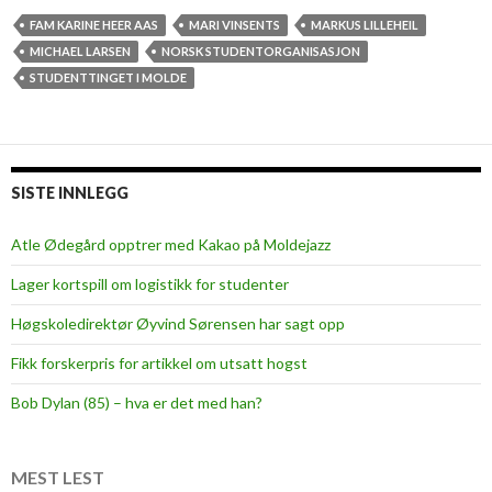
FAM KARINE HEER AAS
MARI VINSENTS
MARKUS LILLEHEIL
MICHAEL LARSEN
NORSK STUDENTORGANISASJON
STUDENTTINGET I MOLDE
SISTE INNLEGG
Atle Ødegård opptrer med Kakao på Moldejazz
Lager kortspill om logistikk for studenter
Høgskoledirektør Øyvind Sørensen har sagt opp
Fikk forskerpris for artikkel om utsatt hogst
Bob Dylan (85) – hva er det med han?
MEST LEST