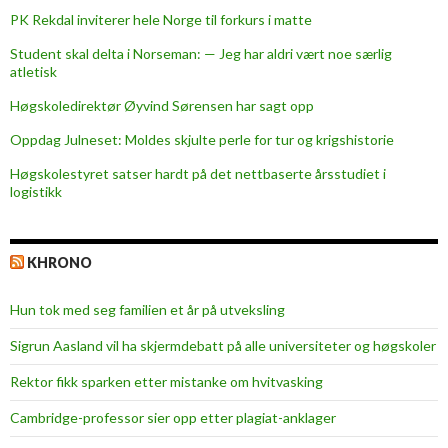
PK Rekdal inviterer hele Norge til forkurs i matte
Student skal delta i Norseman: — Jeg har aldri vært noe særlig
atletisk
Høgskoledirektør Øyvind Sørensen har sagt opp
Oppdag Julneset: Moldes skjulte perle for tur og krigshistorie
Høgskolestyret satser hardt på det nettbaserte årsstudiet i
logistikk
KHRONO
Hun tok med seg familien et år på utveksling
Sigrun Aasland vil ha skjerm­debatt på alle universiteter og høgskoler
Rektor fikk sparken etter mistanke om hvitvasking
Cambridge-professor sier opp etter plagiat-anklager